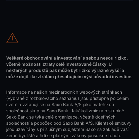
Veškeré obchodování a investování s sebou nesou riziko,
včetně možnosti ztráty celé investované částky. U
některých produktů pak může být riziko výrazně vyšší a
může dojít i ke ztrátám přesahujícím výši původní investice.
Informace na našich mezinárodních webových stránkách
(vybrané z rozbalovacího seznamu) jsou přístupné po celém
světě a vztahují se na Saxo Bank A/S jako mateřskou
společnost skupiny Saxo Bank. Jakákoli zmínka o skupině
Saxo Bank se týká celé organizace, včetně dceřiných
společností a poboček pod Saxo Bank A/S. Klientské smlouvy
jsou uzavírány s příslušným subjektem Saxo na základě vaší
země bydliště a řídí se platnými zákony jurisdikce tohoto