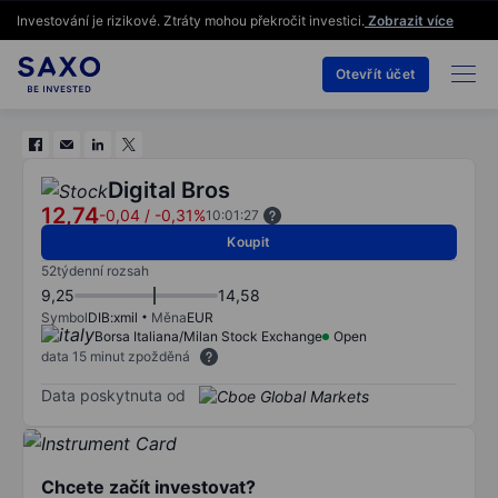
Investování je rizikové. Ztráty mohou překročit investici.
Zobrazit více
Otevřít účet
Digital Bros
12,74
-0,04
/
-0,31%
10:01:27
Koupit
52týdenní rozsah
9,25
14,58
Symbol
DIB:xmil
Měna
EUR
Borsa Italiana/Milan Stock Exchange
Open
data 15 minut zpožděná
Data poskytnuta od
Chcete začít investovat?