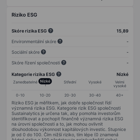
Riziko ESG
Skóre rizika ESG
15,89
Environmentální skóre
-
Sociální skóre
-
Skóre řízení společnosti
-
Kategorie rizika ESG
Nízké
Nízké
Zanedbatelné
Střední
Vysoké
Velmi
vysoké
0-10
10-20
20-30
30-40
40+
Riziko ESG je měřítkem, jak dobře společnost řídí
významná rizika ESG. Kategorie rizik ESG společnosti
Sustainalytics je určena tak, aby pomohla investorům
identifikovat a pochopit finančně významná rizika ESG
na úrovni společnosti a to, jak mohou ovlivnit
dlouhodobou výkonnost kapitálových investic. Stupnice
je od 0 do 100. Čím nižší riziko, tím lépe (0 znamená
žádné riziko a 100 představuje nejzávažnější riziko).