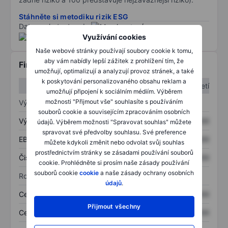
Stáhněte si metodiku rizik ESG
Data poskytnuta od
/
Využívání cookies
Naše webové stránky používají soubory cookie k tomu,
aby vám nabídly lepší zážitek z prohlížení tím, že
Finanční informace
umožňují, optimalizují a analyzují provoz stránek, a také
k poskytování personalizovaného obsahu reklam a
1. čtvrtletí
2. čtvrtletí
umožňují připojení k sociálním médiím. Výběrem
možnosti "Přijmout vše" souhlasíte s používáním
Výkaz zisku a ztráty
souborů cookie a souvisejícím zpracováním osobních
Výnos
XXXXXXX
XXXXXXX
údajů. Výběrem možnosti "Spravovat souhlas" můžete
spravovat své předvolby souhlasu. Své preference
EBITDA
XXXXXXX
XXXXXXX
můžete kdykoli změnit nebo odvolat svůj souhlas
prostřednictvím stránky se zásadami používání souborů
Čistý příjem
XXXXXXX
XXXXXXX
cookie. Prohlédněte si prosím naše zásady používání
souborů cookie
cookie
a naše zásady ochrany osobních
Rozvaha
údajů
.
Celková aktiva
XXXXXXX
XXXXXXX
Přijmout všechny
Celkový dluh
XXXXXXX
XXXXXXX