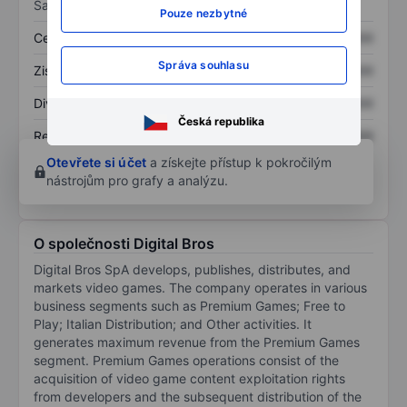
Sazby
Pouze nezbytné
Cena/tržby
XXXXXXX
XXXXXXX
Správa souhlasu
Zisk na akcii
XXXXXXX
XXXXXXX
Dividenda na akcii
XXXXXXX
XXXXXXX
Česká republika
Rentabilita kapitálu
XXXXXXX
XXXXXXX
Otevřete si účet
a získejte přístup k pokročilým
nástrojům pro grafy a analýzu.
O společnosti Digital Bros
Digital Bros SpA develops, publishes, distributes, and
markets video games. The company operates in various
business segments such as Premium Games; Free to
Play; Italian Distribution; and Other activities. It
generates maximum revenue from the Premium Games
segment. Premium Games operations consist of the
acquisition of video game content exploitation rights
from developers and the subsequent distribution of the