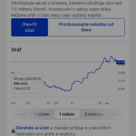
Obchodujte akcie u brokera, kterému důvěřuje více než
1,5 milionu klientů. Investování s sebou nese rizika.
Můžete přijít o část nebo celý vložený kapitál.
Otevřít
Prozkoumejte nabídku od
Saxo
účet
Graf
Chart
12,78
12,60
Line chart with 139 data points.
12,00
The chart has 1 X axis displaying categories.
06-srp-2026 08:00
11,40
DIB:xmil
The chart has 1 Y axis displaying values. Data ranges 
Close
12,81
10,80
čvc
13
17
22
27
31
srp
End of interactive chart.
Intradenní
1 týden
1 měsíc
3 měsíce
6 měsíců
Otevřete si účet
a získejte přístup k pokročilým
nástrojům pro grafy a analýzu.