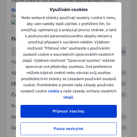
Využívání cookies
Stáhněte si metodiku rizik ESG
Data poskytnuta od
/
Naše webové stránky používají soubory cookie k tomu,
aby vám nabídly lepší zážitek z prohlížení tím, že
umožňují, optimalizují a analyzují provoz stránek, a také
k poskytování personalizovaného obsahu reklam a
Finanční informace
umožňují připojení k sociálním médiím. Výběrem
možnosti "Přijmout vše" souhlasíte s používáním
1. čtvrtletí
2. čtvrtletí
souborů cookie a souvisejícím zpracováním osobních
údajů. Výběrem možnosti "Spravovat souhlas" můžete
Výkaz zisku a ztráty
spravovat své předvolby souhlasu. Své preference
Výnos
XXXXXXX
XXXXXXX
můžete kdykoli změnit nebo odvolat svůj souhlas
prostřednictvím stránky se zásadami používání souborů
EBITDA
XXXXXXX
XXXXXXX
cookie. Prohlédněte si prosím naše zásady používání
souborů cookie
cookie
a naše zásady ochrany osobních
Čistý příjem
XXXXXXX
XXXXXXX
údajů
.
Rozvaha
Přijmout všechny
Celková aktiva
XXXXXXX
XXXXXXX
Celkový dluh
XXXXXXX
XXXXXXX
Pouze nezbytné