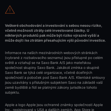
Veškeré obchodování a investování s sebou nesou riziko,
včetně možnosti ztráty celé investované částky. U
některých produktů pak může být riziko výrazně vyšší a
může dojít i ke ztrátám přesahujícím výši původní investice.
Informace na našich mezinárodních webových stránkách
(vybrané z rozbalovacího seznamu) jsou přístupné po celém
světě a vztahují se na Saxo Bank A/S jako mateřskou
společnost skupiny Saxo Bank. Jakákoli zmínka o skupině
Saxo Bank se týká celé organizace, včetně dceřiných
společností a poboček pod Saxo Bank A/S. Klientské smlouvy
jsou uzavírány s příslušným subjektem Saxo na základě vaší
země bydliště a řídí se platnými zákony jurisdikce tohoto
subjektu.
Apple a logo Apple jsou ochranné známky společnosti Apple
Inc., registrované v USA a dalších zemích. App Store je