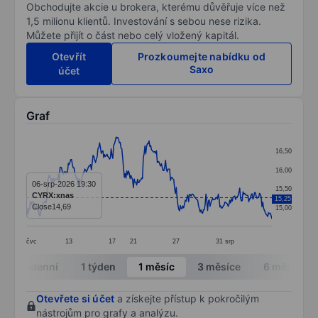
Obchodujte akcie u brokera, kterému důvěřuje více než
1,5 milionu klientů. Investování s sebou nese rizika.
Můžete přijít o část nebo celý vložený kapitál.
Otevřít
Prozkoumejte nabídku od
Saxo
účet
Graf
Chart
16,50
Line chart with 299 data points.
16,00
The chart has 1 X axis displaying categories.
06-srp-2026 19:30
15,50
CYRX:xnas
15,25
The chart has 1 Y axis displaying values. Data ranges 
Close
14,69
15,00
čvc
13
17
21
27
31
srp
End of interactive chart.
Intradenní
1 týden
1 měsíc
3 měsíce
6 měsíců
Otevřete si účet
a získejte přístup k pokročilým
nástrojům pro grafy a analýzu.