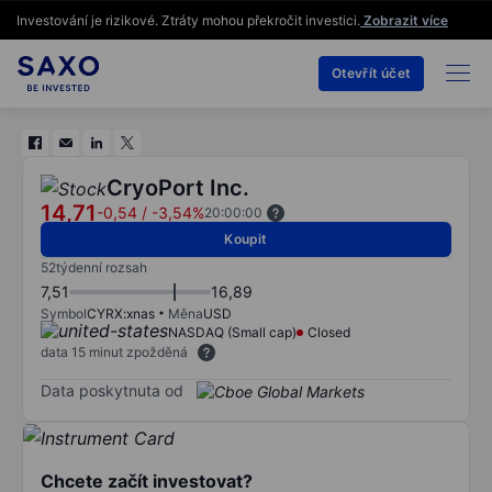
Investování je rizikové. Ztráty mohou překročit investici.
Zobrazit více
Otevřít účet
CryoPort Inc.
14,71
-0,54
/
-3,54%
20:00:00
Koupit
52týdenní rozsah
7,51
16,89
Symbol
CYRX:xnas
Měna
USD
NASDAQ (Small cap)
Closed
data 15 minut zpožděná
Data poskytnuta od
Chcete začít investovat?