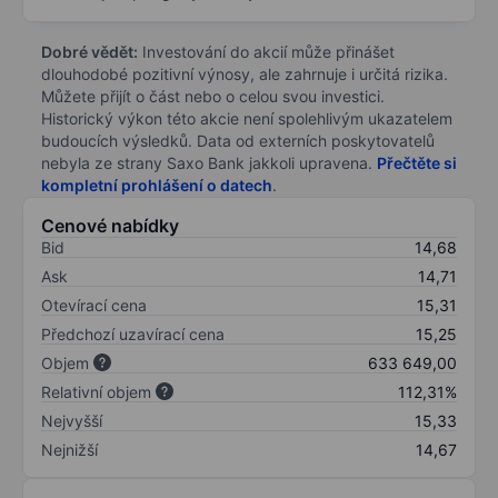
Dobré vědět:
Investování do akcií může přinášet
dlouhodobé pozitivní výnosy, ale zahrnuje i určitá rizika.
Můžete přijít o část nebo o celou svou investici.
Historický výkon této akcie není spolehlivým ukazatelem
budoucích výsledků. Data od externích poskytovatelů
nebyla ze strany Saxo Bank jakkoli upravena.
Přečtěte si
kompletní prohlášení o datech
.
Cenové nabídky
Bid
14,68
Ask
14,71
Otevírací cena
15,31
Předchozí uzavírací cena
15,25
Objem
633 649,00
Relativní objem
112,31%
Nejvyšší
15,33
Nejnižší
14,67