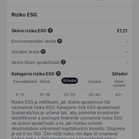
Riziko ESG
Skóre rizika ESG
27,21
Environmentální skóre
-
Sociální skóre
-
Skóre řízení společnosti
-
Kategorie rizika ESG
Střední
Střední
Zanedbatelné
Nízké
Vysoké
Velmi
vysoké
0-10
10-20
20-30
30-40
40+
Riziko ESG je měřítkem, jak dobře společnost řídí
významná rizika ESG. Kategorie rizik ESG společnosti
Sustainalytics je určena tak, aby pomohla investorům
identifikovat a pochopit finančně významná rizika ESG
na úrovni společnosti a to, jak mohou ovlivnit
dlouhodobou výkonnost kapitálových investic. Stupnice
je od 0 do 100. Čím nižší riziko, tím lépe (0 znamená
žádné riziko a 100 představuje nejzávažnější riziko).