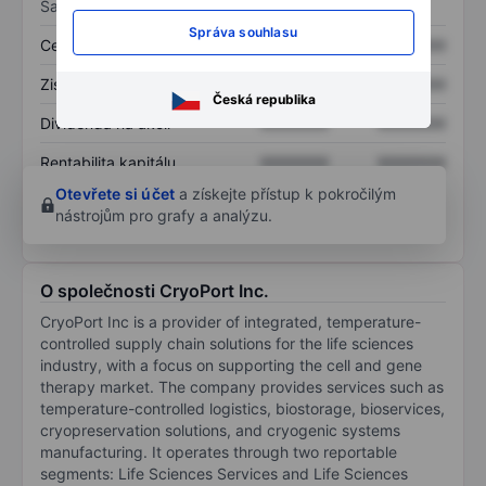
Sazby
Správa souhlasu
Cena/tržby
XXXXXXX
XXXXXXX
Zisk na akcii
XXXXXXX
XXXXXXX
Česká republika
Dividenda na akcii
XXXXXXX
XXXXXXX
Rentabilita kapitálu
XXXXXXX
XXXXXXX
Otevřete si účet
a získejte přístup k pokročilým
nástrojům pro grafy a analýzu.
O společnosti CryoPort Inc.
CryoPort Inc is a provider of integrated, temperature-
controlled supply chain solutions for the life sciences
industry, with a focus on supporting the cell and gene
therapy market. The company provides services such as
temperature-controlled logistics, biostorage, bioservices,
cryopreservation solutions, and cryogenic systems
manufacturing. It operates through two reportable
segments: Life Sciences Services and Life Sciences