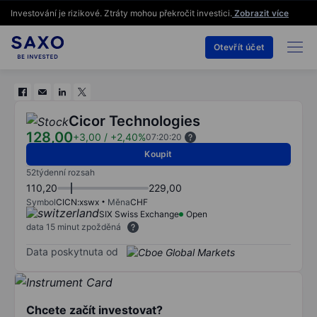
Investování je rizikové. Ztráty mohou překročit investici.
Zobrazit více
Otevřít účet
Cicor Technologies
128,00
+3,00
/
+2,40%
07:20:20
Koupit
52týdenní rozsah
110,20
229,00
Symbol
CICN:xswx
Měna
CHF
SIX Swiss Exchange
Open
data 15 minut zpožděná
Data poskytnuta od
Chcete začít investovat?