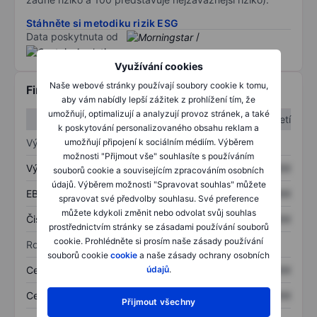
Stáhněte si metodiku rizik ESG
Data poskytnuta od
/
Využívání cookies
Naše webové stránky používají soubory cookie k tomu,
Finanční informace
aby vám nabídly lepší zážitek z prohlížení tím, že
umožňují, optimalizují a analyzují provoz stránek, a také
1. čtvrtletí
2. čtvrtletí
k poskytování personalizovaného obsahu reklam a
Výkaz zisku a ztráty
umožňují připojení k sociálním médiím. Výběrem
možnosti "Přijmout vše" souhlasíte s používáním
Výnos
XXXXXXX
XXXXXXX
souborů cookie a souvisejícím zpracováním osobních
údajů. Výběrem možnosti "Spravovat souhlas" můžete
EBITDA
XXXXXXX
XXXXXXX
spravovat své předvolby souhlasu. Své preference
můžete kdykoli změnit nebo odvolat svůj souhlas
Čistý příjem
XXXXXXX
XXXXXXX
prostřednictvím stránky se zásadami používání souborů
cookie. Prohlédněte si prosím naše zásady používání
Rozvaha
souborů cookie
cookie
a naše zásady ochrany osobních
Celková aktiva
XXXXXXX
XXXXXXX
údajů
.
Celkový dluh
XXXXXXX
XXXXXXX
Přijmout všechny