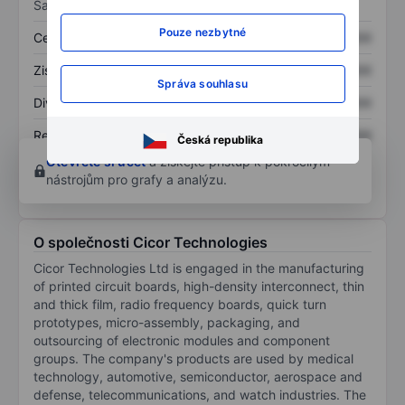
Sazby
Pouze nezbytné
Cena/tržby
XXXXXXX
XXXXXXX
Zisk na akcii
XXXXXXX
XXXXXXX
Správa souhlasu
Dividenda na akcii
XXXXXXX
XXXXXXX
Rentabilita kapitálu
XXXXXXX
XXXXXXX
Česká republika
Otevřete si účet
a získejte přístup k pokročilým
nástrojům pro grafy a analýzu.
O společnosti Cicor Technologies
Cicor Technologies Ltd is engaged in the manufacturing
of printed circuit boards, high-density interconnect, thin
and thick film, radio frequency boards, quick turn
prototypes, micro-assembly, packaging, and
outsourcing of electronic modules and component
groups. The company's products are used by medical
technology, automotive, semiconductor, aerospace and
defense, telecommunications, and watch industries. The