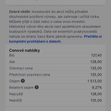
Dobré vědět:
Investování do akcií může přinášet
dlouhodobé pozitivní výnosy, ale zahrnuje i určitá rizika.
Můžete přijít o část nebo o celou svou investici.
Historický výkon této akcie není spolehlivým ukazatelem
budoucích výsledků. Data od externích poskytovatelů
nebyla ze strany Saxo Bank jakkoli upravena.
Přečtěte si
kompletní prohlášení o datech
.
Cenové nabídky
Bid
127,40
Ask
128,60
Otevírací cena
125,00
Předchozí uzavírací cena
125,00
Objem
1 513,00
Relativní objem
9,27%
Nejvyšší
128,00
Nejnižší
125,00