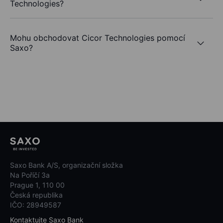
Technologies?
Mohu obchodovat Cicor Technologies pomocí
Saxo?
Saxo Bank A/S, organizační složka
Na Poříčí 3a
Prague 1, 110 00
Česká republika
IČO: 28949587
Kontaktujte Saxo Bank