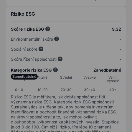
Riziko ESG
Skóre rizika ESG
9,32
Environmentální skóre
-
Sociální skóre
-
Skóre řízení společnosti
-
Kategorie rizika ESG
Zanedbatelné
Zanedbatelné
Nízké
Střední
Vysoké
Velmi
vysoké
0-10
10-20
20-30
30-40
40+
Riziko ESG je měřítkem, jak dobře společnost řídí
významná rizika ESG. Kategorie rizik ESG společnosti
Sustainalytics je určena tak, aby pomohla investorům
identifikovat a pochopit finančně významná rizika ESG
na úrovni společnosti a to, jak mohou ovlivnit
dlouhodobou výkonnost kapitálových investic. Stupnice
je od 0 do 100. Čím nižší riziko, tím lépe (0 znamená
žádné riziko a 100 představuje nejzávažnější riziko).