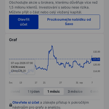
Obchodujte akcie u brokera, kterému důvěřuje více než
1,5 milionu klientů. Investování s sebou nese rizika.
Můžete přijít o část nebo celý vložený kapitál.
Otevřít
Prozkoumejte nabídku od
Saxo
účet
Graf
Chart
132,00
Line chart with 338 data points.
126,00
125,00
The chart has 1 X axis displaying categories.
07-srp-2026 07:00
120,00
CICN:xswx
The chart has 1 Y axis displaying values. Data ranges 
Close
128,20
114,00
čvc
13
17
21
27
31
srp
7
End of interactive chart.
Intradenní
1 týden
1 měsíc
3 měsíce
6 měsíců
Otevřete si účet
a získejte přístup k pokročilým
nástrojům pro grafy a analýzu.