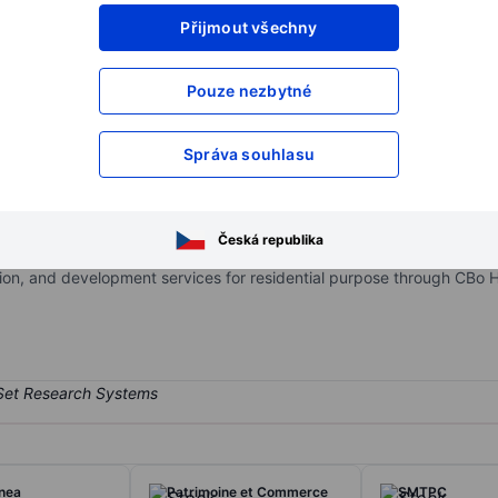
Přijmout všechny
XXXXXXX
XXXXXXX
XXXXXXX
XXXXXXX
Pouze nezbytné
XXXXXXX
XXXXXXX
Otevřete si účet
a získejte přístup k p
Správa souhlasu
XXXXXXX
XXXXXXX
Česká republika
involved in real estate, construction, and development, as well as 
on, and development services for residential purpose through CBo H
Inea
Patrimoine et Commerce
SMTPC