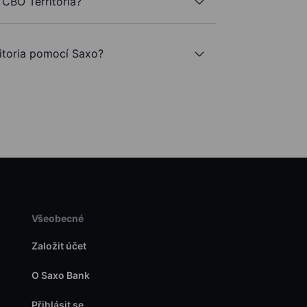
 CBO Territoria?
toria pomocí Saxo?
Všeobecné
Založit účet
O Saxo Bank
Přihlásit se