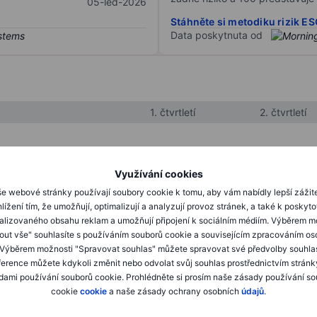
05-led-2026
Stáhněte si metodiku rizik E
Data poskytnuta od
1. čtvrtletí
2. čtvrtletí
XXXXXXX
XXXXXXX
Využívání cookies
XXXXXXX
XXXXXXX
e webové stránky používají soubory cookie k tomu, aby vám nabídly lepší zážit
lížení tím, že umožňují, optimalizují a analyzují provoz stránek, a také k poskyt
XXXXXXX
XXXXXXX
alizovaného obsahu reklam a umožňují připojení k sociálním médiím. Výběrem m
mout vše" souhlasíte s používáním souborů cookie a souvisejícím zpracováním os
 Výběrem možnosti "Spravovat souhlas" můžete spravovat své předvolby souhla
XXXXXXX
XXXXXXX
ference můžete kdykoli změnit nebo odvolat svůj souhlas prostřednictvím stránk
ami používání souborů cookie. Prohlédněte si prosím naše zásady používání s
XXXXXXX
XXXXXXX
cookie
cookie
a naše zásady ochrany osobních
údajů
.