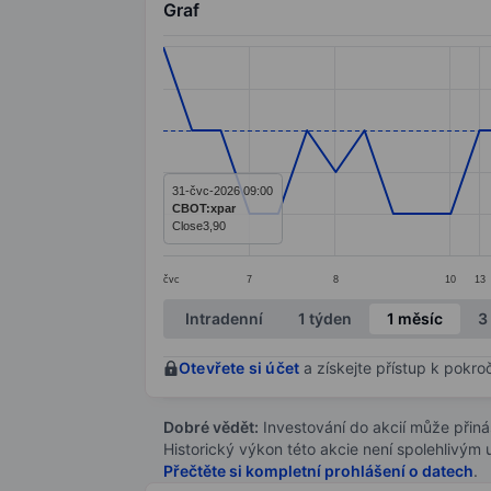
Graf
Chart
Line chart with 40 data points.
The chart has 1 X axis displaying categ
The chart has 1 Y axis displaying value
31-čvc-2026 09:00
CBOT:xpar
Close
3,90
čvc
7
8
10
13
End of interactive chart.
Intradenní
1 týden
1 měsíc
3
Otevřete si účet
a získejte přístup k pokro
Dobré vědět:
Investování do akcií může přináše
Historický výkon této akcie není spolehlivým
Přečtěte si kompletní prohlášení o datech
.