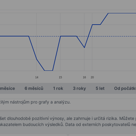
ories.
s. Data ranges from 3.87 to 3.92.
14
15
16
20
 měsíce
6 měsíců
1 rok
3 roky
5 let
Od počátk
čilým nástrojům pro grafy a analýzu.
t dlouhodobé pozitivní výnosy, ale zahrnuje i určitá rizika. Můžete př
 ukazatelem budoucích výsledků. Data od externích poskytovatelů ne