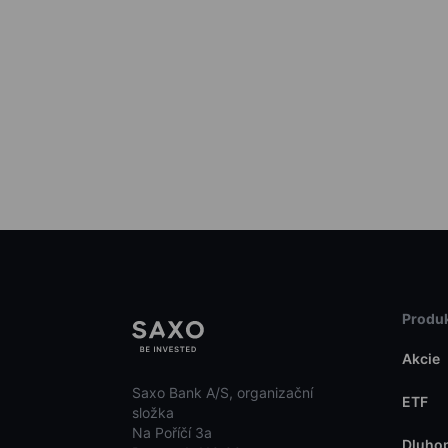
Produk
Akcie
Saxo Bank A/S, organizační
ETF
složka
Na Poříčí 3a
Dluho