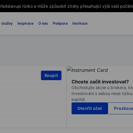
ředstavuje riziko a může způsobit ztráty přesahující výši vaší počáte
 služby
Inspirace
O nás
Podpora
Instituce
Koupit
Chcete začít investovat?
Obchodujte akcie u brokera, kte
Investování s sebou nese rizika
kapitál.
Otevřít účet
Prozkoum