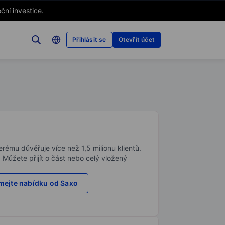
ční investice.
Přihlásit se
Otevřít účet
rému důvěřuje více než 1,5 milionu klientů.
. Můžete přijít o část nebo celý vložený
ejte nabídku od Saxo