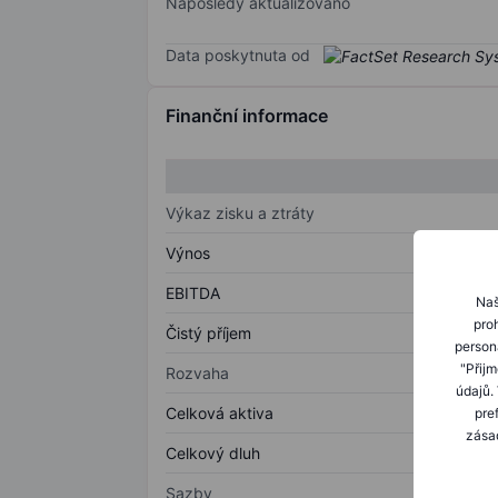
Naposledy aktualizováno
Data poskytnuta od
Finanční informace
Výkaz zisku a ztráty
Výnos
EBITDA
Naš
proh
Čistý příjem
person
"Přij
Rozvaha
údajů.
Celková aktiva
pre
zásad
Celkový dluh
Sazby