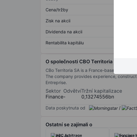
Cena/tržby
Zisk na akcii
Dividenda na akcii
Rentabilita kapitálu
O společnosti CBO Territoria
CBo Territoria SA is a France-based company 
The company provides experience, constructi
Entreprise.
Sektor
Odvětví
Tržní kapitalizace
Finance
-
0,13274556bn
Data poskytnuta od
/
Ostatní se zajímali o
ABC Arbitrage
Fonciere 