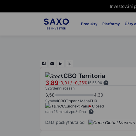
Investování p
Produkty
Platformy
Účty a
CBO Territoria
3,89
-0,01
/
-0,26%
15:55:00
52týdenní rozsah
3,58
4,30
Symbol
CBOT:xpar
Měna
EUR
Euronext Paris
Closed
data 15 minut zpožděná
Data poskytnuta od