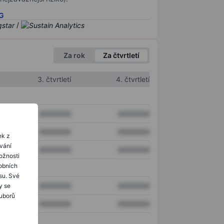
SG
/
Za rok
Za čtvrtletí
3. čtvrtletí
4. čtvrtletí
XXXXXXX
XXXXXXX
XXXXXXX
XXXXXXX
ek z
ování
XXXXXXX
XXXXXXX
ožnosti
obních
su. Své
XXXXXXX
XXXXXXX
y se
ouborů
XXXXXXX
XXXXXXX