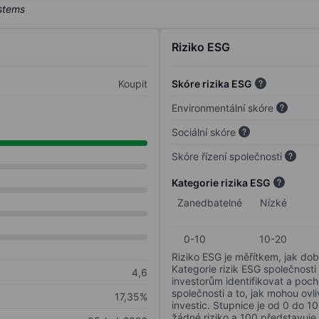
Riziko ESG
Koupit
Skóre rizika ESG
Environmentální skóre
Sociální skóre
Skóre řízení společnosti
Kategorie rizika ESG
Zanedbatelné
Nízké
0-10
10-20
Riziko ESG je měřítkem, jak dob
Kategorie rizik ESG společnosti
4,6
investorům identifikovat a poc
společnosti a to, jak mohou ov
17,35%
investic. Stupnice je od 0 do 10
žádné riziko a 100 představuje 