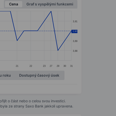
Cena
Graf s vyspělými funkcemi
3,91
3,90
3,90
3,89
3,88
21
22
23
27
29
30
31
u roku
Dostupný časový úsek
ijít o část nebo o celou svou investici.
byla ze strany Saxo Bank jakkoli upravena.