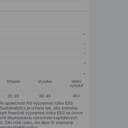
-
-
-
-
-
Střední
Vysoké
Velmi
vysoké
20-30
30-40
40+
ře společnost řídí významná rizika ESG.
 Sustainalytics je určena tak, aby pomohla
hopit finančně významná rizika ESG na úrovni
livnit dlouhodobou výkonnost kapitálových
0. Čím nižší riziko, tím lépe (0 znamená
nejzávažnější riziko).