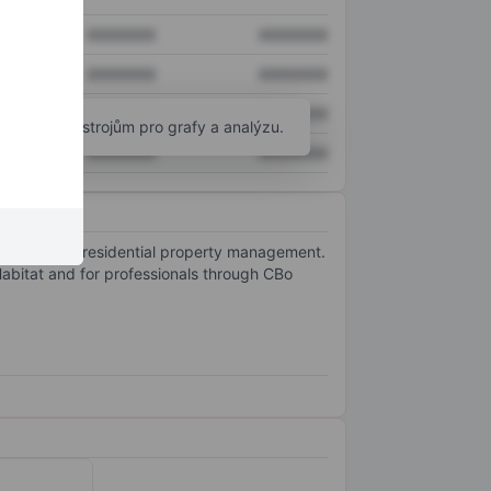
XXXXXXX
XXXXXXX
XXXXXXX
XXXXXXX
XXXXXXX
XXXXXXX
okročilým nástrojům pro grafy a analýzu.
XXXXXXX
XXXXXXX
business and residential property management.
abitat and for professionals through CBo