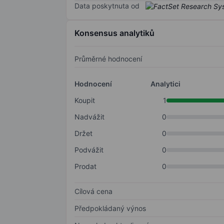
Data poskytnuta od
Konsensus analytiků
Průměrné hodnocení
Hodnocení
Analytici
Koupit
1
Nadvážit
0
Držet
0
Podvážit
0
Prodat
0
Cílová cena
Předpokládaný výnos