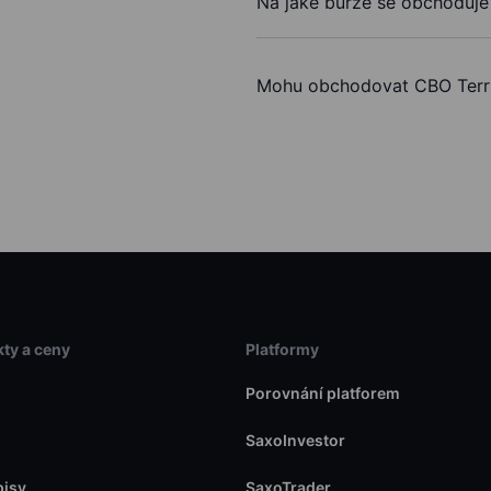
Na jaké burze se obchoduje
Mohu obchodovat CBO Terri
ty a ceny
Platformy
Porovnání platforem
SaxoInvestor
pisy
SaxoTrader