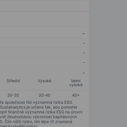
-
-
-
-
-
Střední
Vysoké
Velmi
vysoké
20-30
30-40
40+
ře společnost řídí významná rizika ESG.
 Sustainalytics je určena tak, aby pomohla
hopit finančně významná rizika ESG na úrovni
livnit dlouhodobou výkonnost kapitálových
0. Čím nižší riziko, tím lépe (0 znamená
nejzávažnější riziko).