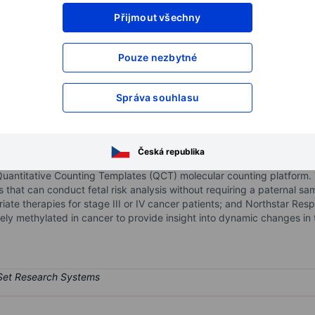
Přijmout všechny
XXXXXXX
XXXXXXX
XXXXXXX
XXXXXXX
Pouze nezbytné
XXXXXXX
XXXXXXX
Otevřete si účet
a získejte přístup k p
Správa souhlasu
XXXXXXX
XXXXXXX
Česká republika
pany. It offers a portfolio of ultrasensitive tests covering prenatal 
Quantitative Counting Templates (QCT) molecular counting platform.
 that can conduct fetal risk analysis without requiring a paternal samp
riate therapies for stage III or IV cancer patients; and Northstar Res
uely methylated in cancer to provide insight into dynamic changes in