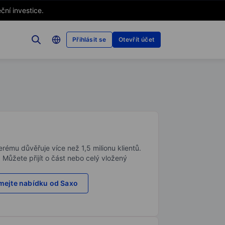
ční investice.
Přihlásit se
Otevřít účet
rému důvěřuje více než 1,5 milionu klientů.
. Můžete přijít o část nebo celý vložený
ejte nabídku od Saxo