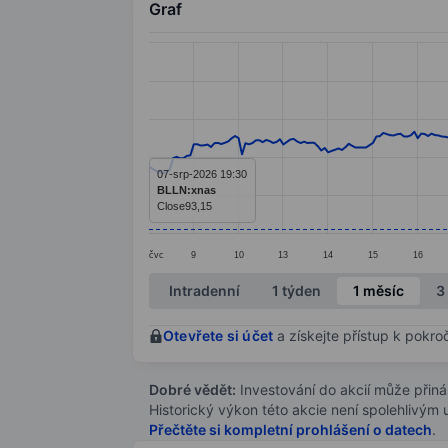
Graf
Chart
Line chart with 295 data points.
The chart has 1 X axis displaying categ
The chart has 1 Y axis displaying value
07-srp-2026 19:30
BLLN:xnas
Close
93,15
čvc
9
10
13
14
15
16
End of interactive chart.
Intradenní
1 týden
1 měsíc
3
Otevřete si účet
a získejte přístup k pokro
Dobré vědět:
Investování do akcií může přináše
Historický výkon této akcie není spolehlivým
Přečtěte si kompletní prohlášení o datech
.