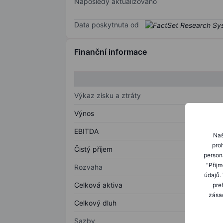
Naposledy aktualizováno
Data poskytnuta od
Finanční informace
Výkaz zisku a ztráty
Výnos
EBITDA
Naš
proh
Čistý příjem
person
"Přij
Rozvaha
údajů.
Celková aktiva
pre
zásad
Celkový dluh
Sazby