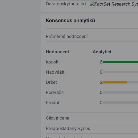
Data poskytnuta od
Konsensus analytiků
Průměrné hodnocení
Hodnocení
Analytici
Koupit
6
Nadvážit
0
Držet
2
Podvážit
0
Prodat
0
Cílová cena
Předpokládaný výnos