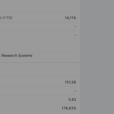
i (YTD)
14,11%
-
-
151,58
-
0,62
178,63%