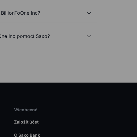
BillionToOne Inc?
One Inc pomocí Saxo?
Všeobecné
Založit účet
O Saxo Bank