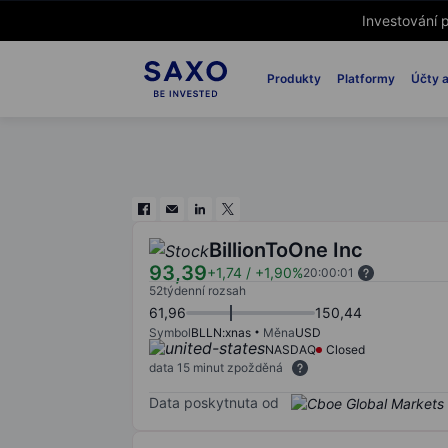
Investování p
Produkty
Platformy
Účty a
BillionToOne Inc
93,39
+1,74
/
+1,90%
20:00:01
52týdenní rozsah
61,96
150,44
Symbol
BLLN:xnas
Měna
USD
NASDAQ
Closed
data 15 minut zpožděná
Data poskytnuta od