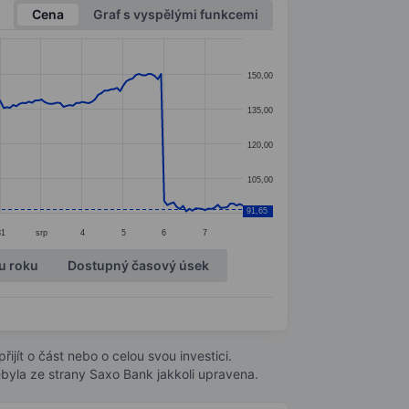
Cena
Graf s vyspělými funkcemi
150,00
135,00
120,00
105,00
91,65
31
srp
4
5
6
7
u roku
Dostupný časový úsek
ijít o část nebo o celou svou investici.
byla ze strany Saxo Bank jakkoli upravena.