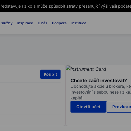
ředstavuje riziko a může způsobit ztráty přesahující výši vaší počáte
 služby
Inspirace
O nás
Podpora
Instituce
Koupit
Chcete začít investovat?
Obchodujte akcie u brokera, kte
Investování s sebou nese rizika
kapitál.
Otevřít účet
Prozkoum