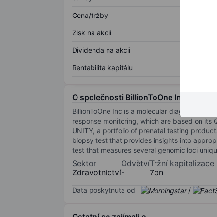
Cena/tržby
Zisk na akcii
Dividenda na akcii
Rentabilita kapitálu
O společnosti BillionToOne Inc
BillionToOne Inc is a molecular diagnostics com
response monitoring, which are based on its 
UNITY, a portfolio of prenatal testing products
biopsy test that provides insights into approp
test that measures several genomic loci uniq
Sektor
Odvětví
Tržní kapitalizace
Zdravotnictví
-
7bn
Data poskytnuta od
/
Ostatní se zajímali o