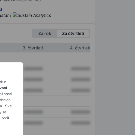
SG
/
Za rok
Za čtvrtletí
3. čtvrtletí
4. čtvrtletí
XXXXXXX
XXXXXXX
XXXXXXX
XXXXXXX
ek z
ování
XXXXXXX
XXXXXXX
ožnosti
obních
su. Své
XXXXXXX
XXXXXXX
y se
ouborů
XXXXXXX
XXXXXXX