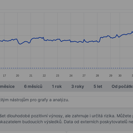
ories.
s. Data ranges from 90.6 to 150.03.
17
20
21
22
23
24
27
28
29
30
 měsíce
6 měsíců
1 rok
3 roky
5 let
Od počátk
čilým nástrojům pro grafy a analýzu.
t dlouhodobé pozitivní výnosy, ale zahrnuje i určitá rizika. Můžete př
 ukazatelem budoucích výsledků. Data od externích poskytovatelů ne