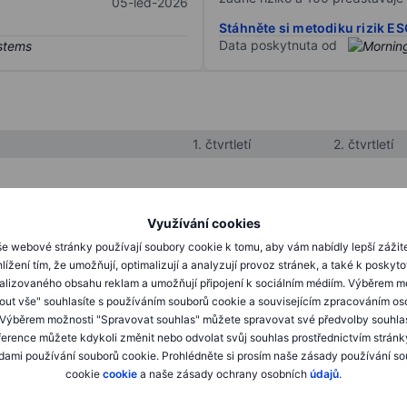
05-led-2026
Stáhněte si metodiku rizik E
Data poskytnuta od
1. čtvrtletí
2. čtvrtletí
XXXXXXX
XXXXXXX
Využívání cookies
XXXXXXX
XXXXXXX
e webové stránky používají soubory cookie k tomu, aby vám nabídly lepší zážit
lížení tím, že umožňují, optimalizují a analyzují provoz stránek, a také k poskyt
XXXXXXX
XXXXXXX
alizovaného obsahu reklam a umožňují připojení k sociálním médiím. Výběrem m
mout vše" souhlasíte s používáním souborů cookie a souvisejícím zpracováním os
 Výběrem možnosti "Spravovat souhlas" můžete spravovat své předvolby souhla
XXXXXXX
XXXXXXX
ference můžete kdykoli změnit nebo odvolat svůj souhlas prostřednictvím stránk
ami používání souborů cookie. Prohlédněte si prosím naše zásady používání s
XXXXXXX
XXXXXXX
cookie
cookie
a naše zásady ochrany osobních
údajů
.