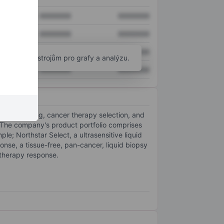
XXXXXXX
XXXXXXX
XXXXXXX
XXXXXXX
XXXXXXX
XXXXXXX
okročilým nástrojům pro grafy a analýzu.
XXXXXXX
XXXXXXX
genetic testing, cancer therapy selection, and
 The company's product portfolio comprises
le; Northstar Select, a ultrasensitive liquid
ponse, a tissue-free, pan-cancer, liquid biopsy
 therapy response.