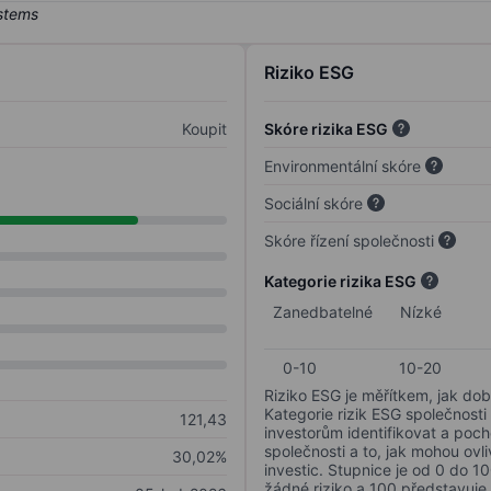
Riziko ESG
Koupit
Skóre rizika ESG
Environmentální skóre
Sociální skóre
Skóre řízení společnosti
Kategorie rizika ESG
Zanedbatelné
Nízké
0-10
10-20
Riziko ESG je měřítkem, jak dob
Kategorie rizik ESG společnosti
121,43
investorům identifikovat a poc
společnosti a to, jak mohou ov
30,02%
investic. Stupnice je od 0 do 10
žádné riziko a 100 představuje 