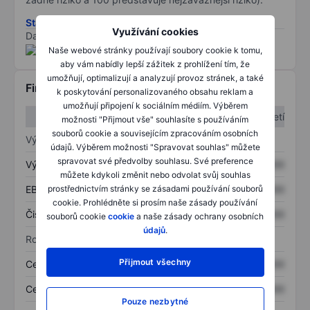
Stáhněte si metodiku rizik ESG
Využívání cookies
Data poskytnuta od
/
Naše webové stránky používají soubory cookie k tomu,
aby vám nabídly lepší zážitek z prohlížení tím, že
umožňují, optimalizují a analyzují provoz stránek, a také
Finanční informace
k poskytování personalizovaného obsahu reklam a
umožňují připojení k sociálním médiím. Výběrem
1. čtvrtletí
2. čtvrtletí
možnosti "Přijmout vše" souhlasíte s používáním
souborů cookie a souvisejícím zpracováním osobních
Výkaz zisku a ztráty
údajů. Výběrem možnosti "Spravovat souhlas" můžete
spravovat své předvolby souhlasu. Své preference
Výnos
XXXXXXX
XXXXXXX
můžete kdykoli změnit nebo odvolat svůj souhlas
EBITDA
XXXXXXX
XXXXXXX
prostřednictvím stránky se zásadami používání souborů
cookie. Prohlédněte si prosím naše zásady používání
Čistý příjem
XXXXXXX
XXXXXXX
souborů cookie
cookie
a naše zásady ochrany osobních
údajů
.
Rozvaha
Přijmout všechny
Celková aktiva
XXXXXXX
XXXXXXX
Celkový dluh
XXXXXXX
XXXXXXX
Pouze nezbytné