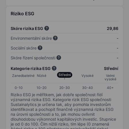
Riziko ESG
Skóre rizika ESG
29,86
Environmentální skóre
-
Sociální skóre
-
Skóre řízení společnosti
-
Kategorie rizika ESG
Střední
Střední
Zanedbatelné
Nízké
Vysoké
Velmi
vysoké
0-10
10-20
20-30
30-40
40+
Riziko ESG je měřítkem, jak dobře společnost řídí
významná rizika ESG. Kategorie rizik ESG společnosti
Sustainalytics je určena tak, aby pomohla investorům
identifikovat a pochopit finančně významná rizika ESG
na úrovni společnosti a to, jak mohou ovlivnit
dlouhodobou výkonnost kapitálových investic. Stupnice
je od 0 do 100. Čím nižší riziko, tím lépe (0 znamená
žádné riziko a 100 představuje nejzávažnější riziko).