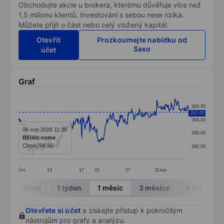
Obchodujte akcie u brokera, kterému důvěřuje více než
1,5 milionu klientů. Investování s sebou nese rizika.
Můžete přijít o část nebo celý vložený kapitál.
Otevřít
Prozkoumejte nabídku od
Saxo
účet
Graf
Chart
300,00
297,00
Line chart with 367 data points.
294,00
The chart has 1 X axis displaying categories.
06-srp-2026 11:30
288,00
BEIAb:xome
The chart has 1 Y axis displaying values. Data ranges
Close
298,50
282,00
čvc
13
17
21
27
31
srp
End of interactive chart.
Intradenní
1 týden
1 měsíc
3 měsíce
6 měsíců
Otevřete si účet
a získejte přístup k pokročilým
nástrojům pro grafy a analýzu.