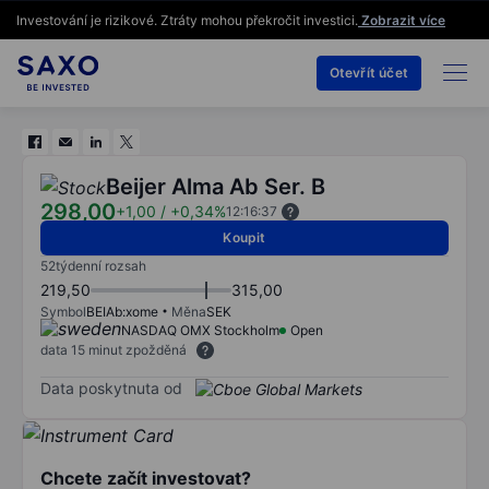
Investování je rizikové. Ztráty mohou překročit investici.
Zobrazit více
Otevřít účet
Beijer Alma Ab Ser. B
298,00
+1,00
/
+0,34%
12:16:37
Koupit
52týdenní rozsah
219,50
315,00
Symbol
BEIAb:xome
Měna
SEK
NASDAQ OMX Stockholm
Open
data 15 minut zpožděná
Data poskytnuta od
Chcete začít investovat?