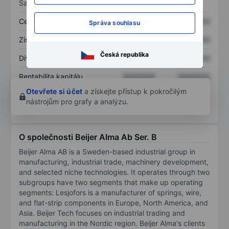
Sazby
Cena/tržby
XXXXXXX
XXXXXXX
Správa souhlasu
Zisk na akcii
XXXXXXX
XXXXXXX
Česká republika
Dividenda na akcii
XXXXXXX
XXXXXXX
Rentabilita kapitálu
XXXXXXX
XXXXXXX
Otevřete si účet
a získejte přístup k pokročilým
nástrojům pro grafy a analýzu.
O společnosti Beijer Alma Ab Ser. B
Beijer Alma AB is a Sweden-based industrial group in
manufacturing, industrial trade, machinery development,
and selected niche technologies. It operates through two
subgroups have two segments that make up operating
segments: Lesjofors is a manufacturer of springs, wire,
and flat-strip components in Europe, North America, and
Asia. Beijer Tech focuses on industrial trading and
manufacturing in the Nordic region. Beijer Alma's clients