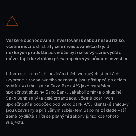
Veškeré obchodování a investování s sebou nesou riziko,
včetně možnosti ztráty celé investované částky. U
některých produktů pak může být riziko výrazně vyšší a
může dojít i ke ztrátám přesahujícím výši původní investice.
Informace na našich mezinárodních webových stránkách
(vybrané z rozbalovacího seznamu) jsou přístupné po celém
světě a vztahují se na Saxo Bank A/S jako mateřskou
společnost skupiny Saxo Bank. Jakákoli zmínka o skupině
Saxo Bank se týká celé organizace, včetně dceřiných
společností a poboček pod Saxo Bank A/S. Klientské smlouvy
jsou uzavírány s příslušným subjektem Saxo na základě vaší
země bydliště a řídí se platnými zákony jurisdikce tohoto
subjektu.