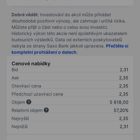
Dobré vědět:
Investování do akcií může přinášet
dlouhodobé pozitivní výnosy, ale zahrnuje i určitá rizika.
Můžete přijít o část nebo o celou svou investici.
Historický výkon této akcie není spolehlivým ukazatelem
budoucích výsledků. Data od externích poskytovatelů
nebyla ze strany Saxo Bank jakkoli upravena.
Přečtěte si
kompletní prohlášení o datech
.
Cenové nabídky
Bid
2,31
Ask
2,35
Otevírací cena
2,35
Předchozí uzavírací cena
2,35
Objem
5 618,00
Relativní objem
57,20%
Nejvyšší
2,35
Nejnižší
2,31