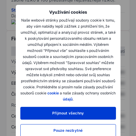
Stáhněte si metodiku rizik ESG
Využívání cookies
Data poskytnuta od
/
Naše webové stránky používají soubory cookie k tomu,
aby vám nabídly lepší zážitek z prohlížení tím, že
umožňují, optimalizují a analyzují provoz stránek, a také
Finanční informace
k poskytování personalizovaného obsahu reklam a
umožňují připojení k sociálním médiím. Výběrem
možnosti "Přijmout vše" souhlasíte s používáním
1. čtvrtletí
2. čtvrtletí
souborů cookie a souvisejícím zpracováním osobních
Výkaz zisku a ztráty
údajů. Výběrem možnosti "Spravovat souhlas" můžete
spravovat své předvolby souhlasu. Své preference
Výnos
XXXXXXX
XXXXXXX
můžete kdykoli změnit nebo odvolat svůj souhlas
prostřednictvím stránky se zásadami používání souborů
EBITDA
XXXXXXX
XXXXXXX
cookie. Prohlédněte si prosím naše zásady používání
souborů cookie
cookie
a naše zásady ochrany osobních
Čistý příjem
XXXXXXX
XXXXXXX
údajů
.
Rozvaha
Přijmout všechny
Celková aktiva
XXXXXXX
XXXXXXX
Celkový dluh
XXXXXXX
XXXXXXX
Pouze nezbytné