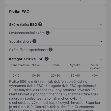
Riziko ESG
Skóre rizika ESG
-
Environmentální skóre
-
Sociální skóre
-
Skóre řízení společnosti
-
Kategorie rizika ESG
-
Zanedbatelné
Nízké
Střední
Vysoké
Velmi
vysoké
0-10
10-20
20-30
30-40
40+
Riziko ESG je měřítkem, jak dobře společnost řídí
významná rizika ESG. Kategorie rizik ESG společnosti
Sustainalytics je určena tak, aby pomohla investorům
identifikovat a pochopit finančně významná rizika ESG
na úrovni společnosti a to, jak mohou ovlivnit
dlouhodobou výkonnost kapitálových investic. Stupnice
je od 0 do 100. Čím nižší riziko, tím lépe (0 znamená
žádné riziko a 100 představuje nejzávažnější riziko).