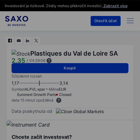
Investování je rizikové. Ztráty mohou překročit investici.
Zobrazit více
Otevřít účet
Plastiques du Val de Loire SA
2,35
/
04:29:06
Koupit
52týdenní rozsah
1,17
3,14
Symbol
ALPVL:xpar
Měna
EUR
Euronext Growth Paris
Closed
data 15 minut zpožděná
Data poskytnuta od
Chcete začít investovat?