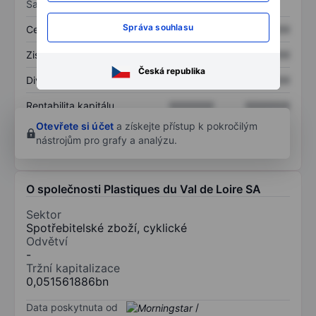
Sazby
Správa souhlasu
Cena/tržby
XXXXXXX
XXXXXXX
Zisk na akcii
XXXXXXX
XXXXXXX
Česká republika
Dividenda na akcii
XXXXXXX
XXXXXXX
Rentabilita kapitálu
XXXXXXX
XXXXXXX
Otevřete si účet
a získejte přístup k pokročilým
nástrojům pro grafy a analýzu.
O společnosti Plastiques du Val de Loire SA
Sektor
Spotřebitelské zboží, cyklické
Odvětví
-
Tržní kapitalizace
0,051561886bn
Data poskytnuta od
/