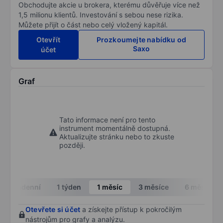
Obchodujte akcie u brokera, kterému důvěřuje více než
1,5 milionu klientů. Investování s sebou nese rizika.
Můžete přijít o část nebo celý vložený kapitál.
Otevřít
Prozkoumejte nabídku od
Saxo
účet
Graf
Tato informace není pro tento
instrument momentálně dostupná.
Aktualizujte stránku nebo to zkuste
později.
Intradenní
1 týden
1 měsíc
3 měsíce
6 měsíců
Otevřete si účet
a získejte přístup k pokročilým
nástrojům pro grafy a analýzu.