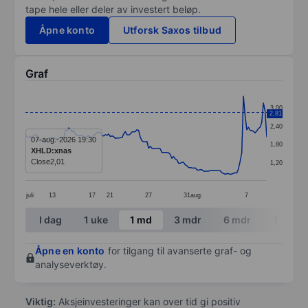
tape hele eller deler av investert beløp.
Åpne konto
Utforsk Saxos tilbud
Graf
Chart
3,00
2,81
Line chart with 146 data points.
2,40
The chart has 1 X axis displaying categories.
07-aug.-2026 19:30
1,80
XHLD:xnas
The chart has 1 Y axis displaying values. Data ranges 
Close
2,01
1,20
juli
13
17
21
27
31
aug.
7
End of interactive chart.
I dag
1 uke
1 md
3 mdr
6 mdr
1 år
Åpne en konto
for tilgang til avanserte graf- og
analyseverktøy.
Viktig:
Aksjeinvesteringer kan over tid gi positiv