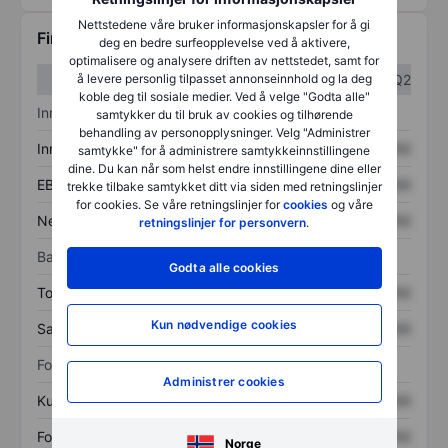
Nettstedene våre bruker informasjonskapsler for å gi
Finansiell informasjon
deg en bedre surfeopplevelse ved å aktivere,
optimalisere og analysere driften av nettstedet, samt for
å levere personlig tilpasset annonseinnhold og la deg
Q1
Q2
koble deg til sosiale medier. Ved å velge "Godta alle"
Inntektsoversikt
samtykker du til bruk av cookies og tilhørende
behandling av personopplysninger. Velg "Administrer
Inntekter
XXXXXXX
XXXXXXX
samtykke" for å administrere samtykkeinnstillingene
dine. Du kan når som helst endre innstillingene dine eller
EBITDA
XXXXXXX
XXXXXXX
trekke tilbake samtykket ditt via siden med retningslinjer
for cookies. Se våre retningslinjer for
cookies
og våre
Nettoinntekt
XXXXXXX
XXXXXXX
retningslinjer for personvern
.
Balanse
Godta alle cookies
Totale eiendeler
XXXXXXX
XXXXXXX
Kun nødvendige cookies
Samlet gjeld
XXXXXXX
XXXXXXX
Forholdstall
Administrer cookies
Kurs/salg
XXXXXXX
XXXXXXX
Fortjeneste per aksje
XXXXXXX
XXXXXXX
Norge