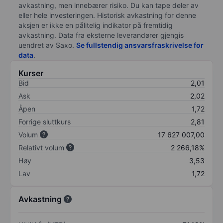
avkastning, men innebærer risiko. Du kan tape deler av
eller hele investeringen. Historisk avkastning for denne
aksjen er ikke en pålitelig indikator på fremtidig
avkastning. Data fra eksterne leverandører gjengis
uendret av Saxo.
Se fullstendig ansvarsfraskrivelse for
data
.
Kurser
Bid
2,01
Ask
2,02
Åpen
1,72
Forrige sluttkurs
2,81
Volum
17 627 007,00
Relativt volum
2 266,18%
Høy
3,53
Lav
1,72
Avkastning