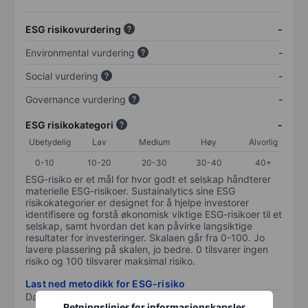
ESG risikovurdering
-
Environmental vurdering
-
Social vurdering
-
Governance vurdering
-
ESG risikokategori
-
Ubetydelig
Lav
Medium
Høy
Alvorlig
0-10
10-20
20-30
30-40
40+
ESG-risiko er et mål for hvor godt et selskap håndterer
materielle ESG-risikoer. Sustainalytics sine ESG
risikokategorier er designet for å hjelpe investorer
identifisere og forstå økonomisk viktige ESG-risikoer til et
selskap, samt hvordan det kan påvirke langsiktige
resultater for investeringer. Skalaen går fra 0-100. Jo
lavere plassering på skalen, jo bedre. 0 tilsvarer ingen
risiko og 100 tilsvarer maksimal risiko.
Last ned metodikk for ESG-risiko
Data levert av
/
Retningslinjer for informasjonskapsler