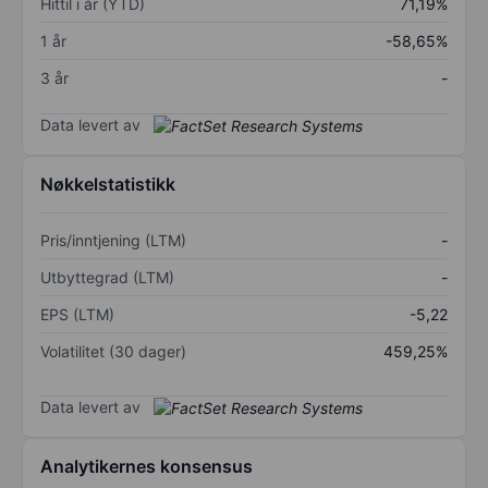
Hittil i år (YTD)
71,19%
1 år
-58,65%
3 år
-
Data levert av
Nøkkelstatistikk
Pris/inntjening (LTM)
-
Utbyttegrad (LTM)
-
EPS (LTM)
-5,22
Volatilitet (30 dager)
459,25%
Data levert av
Analytikernes konsensus