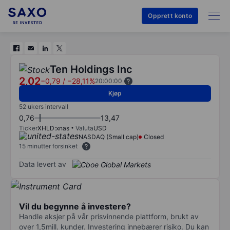
Opprett konto
Ten Holdings Inc
2,02
−0,79
/
−28,11%
20:00:00
Kjøp
52 ukers intervall
0,76
13,47
Ticker
XHLD:xnas
Valuta
USD
NASDAQ (Small cap)
Closed
15 minutter forsinket
Data levert av
Vil du begynne å investere?
Handle aksjer på vår prisvinnende plattform, brukt av
over 1,5mill. kunder. Investering innebærer risiko. Du kan