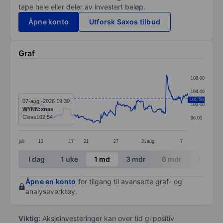
tape hele eller deler av investert beløp.
Åpne konto
Utforsk Saxos tilbud
Graf
Chart
108,00
Line chart with 295 data points.
104,00
The chart has 1 X axis displaying categories.
101,50
07-aug.-2026 19:30
100,00
WYNN:xnas
The chart has 1 Y axis displaying values. Data ranges 
Close
102,54
96,00
juli
13
17
21
27
31
aug.
7
End of interactive chart.
I dag
1 uke
1 md
3 mdr
6 mdr
1 år
Åpne en konto
for tilgang til avanserte graf- og
analyseverktøy.
Viktig:
Aksjeinvesteringer kan over tid gi positiv