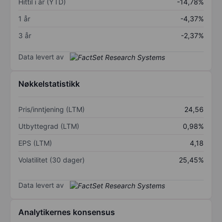
Hittil i år (YTD)
-14,78%
1 år
-4,37%
3 år
-2,37%
Data levert av
Nøkkelstatistikk
Pris/inntjening (LTM)
24,56
Utbyttegrad (LTM)
0,98%
EPS (LTM)
4,18
Volatilitet (30 dager)
25,45%
Data levert av
Analytikernes konsensus