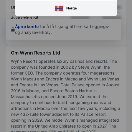
Utbytte per aksje
XXXXXXX
XXXXXXX
Norge
Avkastning på
XXXXXXX
XXXXXXX
egenkapital
Åpne konto
for å få tilgang til flere kartleggings-
og analyseverktøy.
Om Wynn Resorts Ltd
Wynn Resorts operates luxury casinos and resorts. The
company was founded in 2002 by Steve Wynn, the
former CEO. The company operates four megaresorts:
Wynn Macau and Encore in Macao and Wynn Las Vegas
and Encore in Las Vegas. Cotai Palace opened in August
2016 in Macao, and Encore Boston Harbor in
Massachusetts opened June 2019. We expect the
company to continue to build nongaming rooms and
attractions in Macao over the next few years, including a
new 432-suite tower adjacent to its Palace resort
opening in 2029. We model Wynn's managed integrated
resort in the United Arab Emirates to open in 2027. The
company received 49% and 51% of its 2025