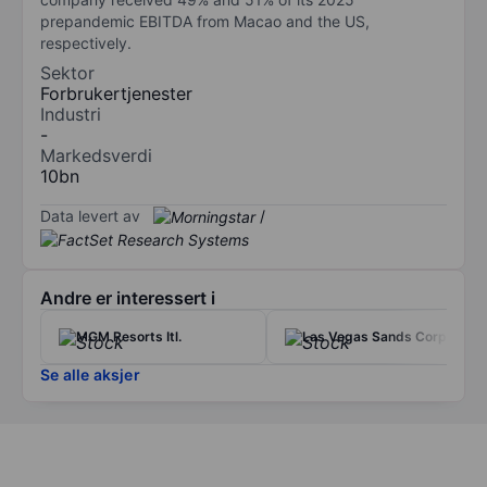
prepandemic EBITDA from Macao and the US,
respectively.
Sektor
Forbrukertjenester
Industri
-
Markedsverdi
10bn
Data levert av
/
Andre er interessert i
MGM Resorts Itl.
Las Vegas Sands Corp.
Se alle aksjer