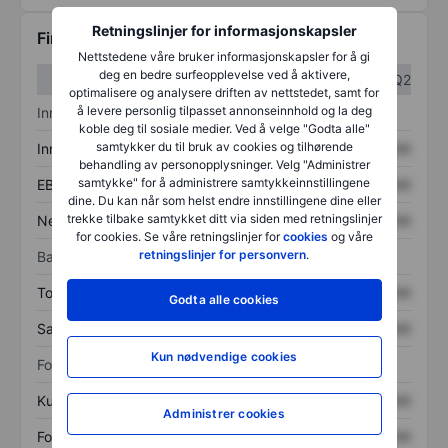
Retningslinjer for informasjonskapsler
Finansiell informasjon
Nettstedene våre bruker informasjonskapsler for å gi
deg en bedre surfeopplevelse ved å aktivere,
Q1
Q2
optimalisere og analysere driften av nettstedet, samt for
å levere personlig tilpasset annonseinnhold og la deg
Inntektsoversikt
koble deg til sosiale medier. Ved å velge "Godta alle"
samtykker du til bruk av cookies og tilhørende
Inntekter
XXXXXXX
XXXXXXX
behandling av personopplysninger. Velg "Administrer
samtykke" for å administrere samtykkeinnstillingene
EBITDA
XXXXXXX
XXXXXXX
dine. Du kan når som helst endre innstillingene dine eller
trekke tilbake samtykket ditt via siden med retningslinjer
Nettoinntekt
XXXXXXX
XXXXXXX
for cookies. Se våre retningslinjer for
cookies
og våre
retningslinjer for personvern
.
Balanse
Totale eiendeler
XXXXXXX
XXXXXXX
Godta alle cookies
Samlet gjeld
XXXXXXX
XXXXXXX
Kun nødvendige cookies
Forholdstall
Kurs/salg
XXXXXXX
XXXXXXX
Administrer cookies
Fortjeneste per aksje
XXXXXXX
XXXXXXX