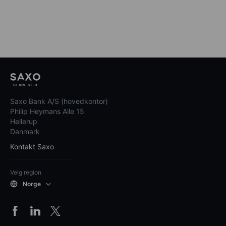
Saxo Bank A/S (hovedkontor)
Philip Heymans Alle 15
Hellerup
Danmark
Kontakt Saxo
Velg region
Norge