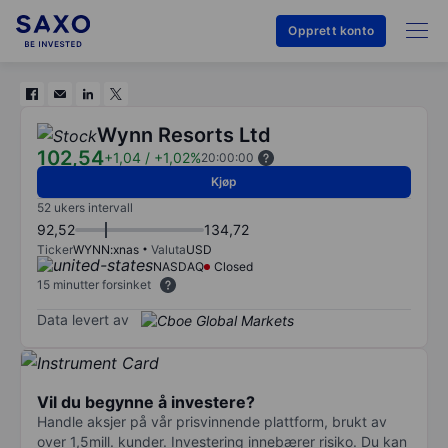
Opprett konto
Wynn Resorts Ltd
102,54
+1,04
/
+1,02%
20:00:00
Kjøp
52 ukers intervall
92,52
134,72
Ticker
WYNN:xnas
Valuta
USD
NASDAQ
Closed
15 minutter forsinket
Data levert av
Vil du begynne å investere?
Handle aksjer på vår prisvinnende plattform, brukt av
over 1,5mill. kunder. Investering innebærer risiko. Du kan