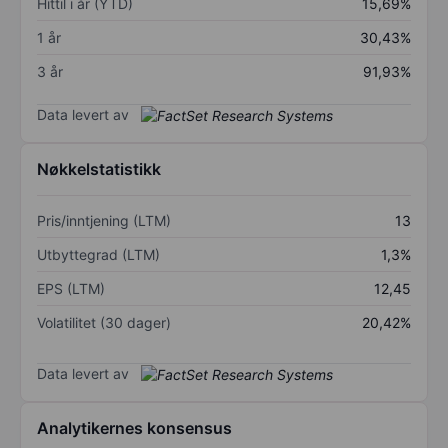
Hittil i år (YTD)
15,69%
1 år
30,43%
3 år
91,93%
Data levert av
Nøkkelstatistikk
Pris/inntjening (LTM)
13
Utbyttegrad (LTM)
1,3%
EPS (LTM)
12,45
Volatilitet (30 dager)
20,42%
Data levert av
Analytikernes konsensus