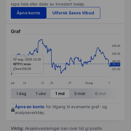
tape hele eller deler av investert beløp.
Åpne konto
Utforsk Saxos tilbud
Graf
Chart
165,00
Line chart with 287 data points.
162,50
The chart has 1 X axis displaying categories.
07-aug.-2026 15:30
160,00
WTFC:xnas
159,13
The chart has 1 Y axis displaying values. Data ranges 
Close
158,09
157,50
juli
13
17
21
27
31
aug.
7
End of interactive chart.
I dag
1 uke
1 md
3 mdr
6 mdr
1 år
Åpne en konto
for tilgang til avanserte graf- og
analyseverktøy.
Viktig:
Aksjeinvesteringer kan over tid gi positiv