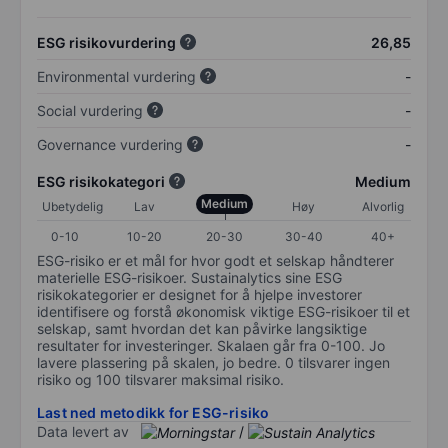
ESG risikovurdering
26,85
Environmental vurdering
-
Social vurdering
-
Governance vurdering
-
ESG risikokategori
Medium
Medium
Ubetydelig
Lav
Høy
Alvorlig
0-10
10-20
20-30
30-40
40+
ESG-risiko er et mål for hvor godt et selskap håndterer
materielle ESG-risikoer. Sustainalytics sine ESG
risikokategorier er designet for å hjelpe investorer
identifisere og forstå økonomisk viktige ESG-risikoer til et
selskap, samt hvordan det kan påvirke langsiktige
resultater for investeringer. Skalaen går fra 0-100. Jo
lavere plassering på skalen, jo bedre. 0 tilsvarer ingen
risiko og 100 tilsvarer maksimal risiko.
Last ned metodikk for ESG-risiko
Data levert av
/