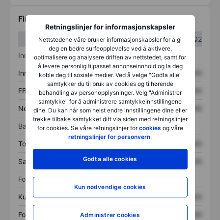
Finansiell informasjon
Retningslinjer for informasjonskapsler
Q1
Q2
Nettstedene våre bruker informasjonskapsler for å gi
deg en bedre surfeopplevelse ved å aktivere,
Inntektsoversikt
optimalisere og analysere driften av nettstedet, samt for
å levere personlig tilpasset annonseinnhold og la deg
Inntekter
XXXXXXX
XXXXXXX
koble deg til sosiale medier. Ved å velge "Godta alle"
samtykker du til bruk av cookies og tilhørende
EBITDA
XXXXXXX
XXXXXXX
behandling av personopplysninger. Velg "Administrer
samtykke" for å administrere samtykkeinnstillingene
Nettoinntekt
XXXXXXX
XXXXXXX
dine. Du kan når som helst endre innstillingene dine eller
trekke tilbake samtykket ditt via siden med retningslinjer
Balanse
for cookies. Se våre retningslinjer for
cookies
og våre
retningslinjer for personvern
.
Totale eiendeler
XXXXXXX
XXXXXXX
Godta alle cookies
Samlet gjeld
XXXXXXX
XXXXXXX
Forholdstall
Kun nødvendige cookies
Kurs/salg
XXXXXXX
XXXXXXX
Fortjeneste per aksje
XXXXXXX
XXXXXXX
Administrer cookies