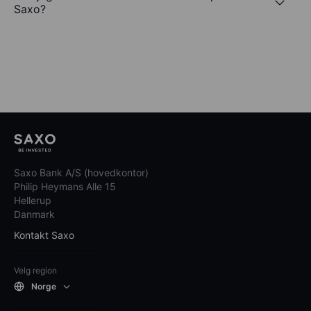
Saxo?
Saxo Bank A/S (hovedkontor)
Philip Heymans Alle 15
Hellerup
Danmark
Kontakt Saxo
Velg region
Norge