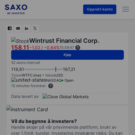
Opprett konto
Wintrust Financial Corp.
158,11
−1,02
/
−0,64%
15:39:47
Kjøp
52 ukers intervall
119,61
167,21
Ticker
WTFC:xnas
Valuta
USD
NASDAQ
Open
15 minutter forsinket
Data levert av
Vil du begynne å investere?
Handle aksjer på vår prisvinnende plattform, brukt av
over 1,5mill. kunder. Investering innebærer risiko. Du kan