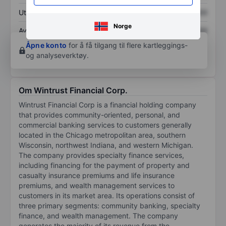
Utbytte per aksje
XXXXXXX
XXXXXXX
Norge
Avkastning på
XXXXXXX
XXXXXXX
egenkapital
Åpne konto
for å få tilgang til flere kartleggings-
og analyseverktøy.
Om Wintrust Financial Corp.
Wintrust Financial Corp is a financial holding company
that provides community-oriented, personal, and
commercial banking services to customers generally
located in the Chicago metropolitan area, southern
Wisconsin, northwest Indiana, and western Michigan.
The company provides specialty finance services,
including financing for the payment of property and
casualty insurance premiums and life insurance
premiums, and wealth management services to
customers in its market area. Its operations consist of
three primary segments: community banking, specialty
finance, and wealth management. The company
generates the majority of its revenue from the