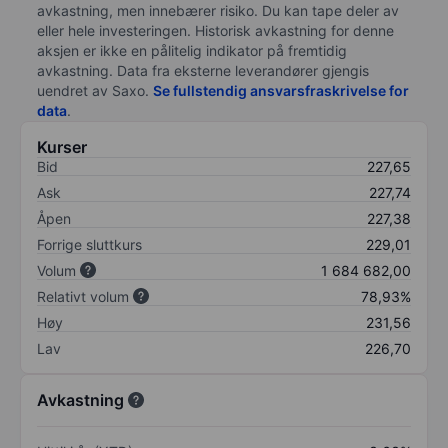
avkastning, men innebærer risiko. Du kan tape deler av
eller hele investeringen. Historisk avkastning for denne
aksjen er ikke en pålitelig indikator på fremtidig
avkastning. Data fra eksterne leverandører gjengis
uendret av Saxo.
Se fullstendig ansvarsfraskrivelse for
data
.
Kurser
Bid
227,65
Ask
227,74
Åpen
227,38
Forrige sluttkurs
229,01
Volum
1 684 682,00
Relativt volum
78,93%
Høy
231,56
Lav
226,70
Avkastning