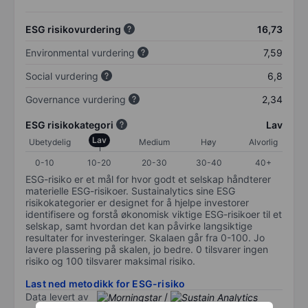
ESG risikovurdering
16,73
Environmental vurdering
7,59
Social vurdering
6,8
Governance vurdering
2,34
ESG risikokategori
Lav
Lav
Ubetydelig
Medium
Høy
Alvorlig
0-10
10-20
20-30
30-40
40+
ESG-risiko er et mål for hvor godt et selskap håndterer
materielle ESG-risikoer. Sustainalytics sine ESG
risikokategorier er designet for å hjelpe investorer
identifisere og forstå økonomisk viktige ESG-risikoer til et
selskap, samt hvordan det kan påvirke langsiktige
resultater for investeringer. Skalaen går fra 0-100. Jo
lavere plassering på skalen, jo bedre. 0 tilsvarer ingen
risiko og 100 tilsvarer maksimal risiko.
Last ned metodikk for ESG-risiko
Data levert av
/