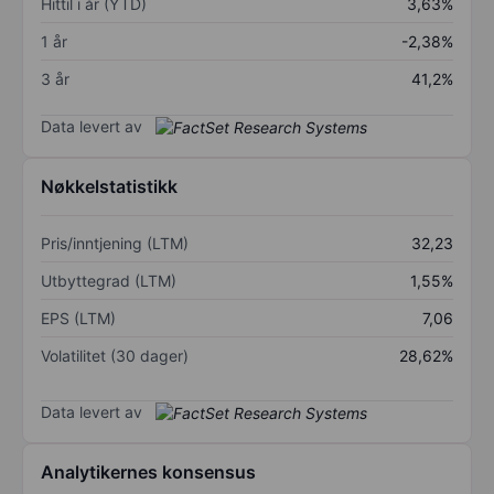
Hittil i år (YTD)
3,63%
1 år
-2,38%
3 år
41,2%
Data levert av
Nøkkelstatistikk
Pris/inntjening (LTM)
32,23
Utbyttegrad (LTM)
1,55%
EPS (LTM)
7,06
Volatilitet (30 dager)
28,62%
Data levert av
Analytikernes konsensus