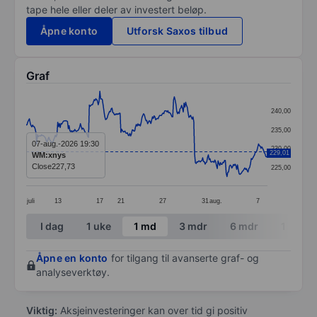
tape hele eller deler av investert beløp.
Åpne konto
Utforsk Saxos tilbud
Graf
Chart
240,00
Line chart with 299 data points.
235,00
The chart has 1 X axis displaying categories.
07-aug.-2026 19:30
230,00
229,01
WM:xnys
The chart has 1 Y axis displaying values. Data ranges
Close
227,73
225,00
juli
13
17
21
27
31
aug.
7
End of interactive chart.
I dag
1 uke
1 md
3 mdr
6 mdr
1 år
Åpne en konto
for tilgang til avanserte graf- og
analyseverktøy.
Viktig:
Aksjeinvesteringer kan over tid gi positiv