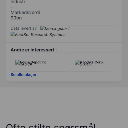
Industri
-
Markedsverdi
90bn
Data levert av
/
Andre er interessert i
Home Depot Inc.
Moody's Corp.
Se alle aksjer
Ofte stilte spørsmål