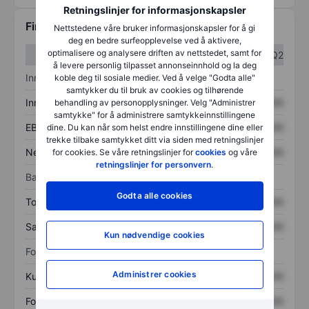
Retningslinjer for informasjonskapsler
Finansiell informasjon
Nettstedene våre bruker informasjonskapsler for å gi
deg en bedre surfeopplevelse ved å aktivere,
optimalisere og analysere driften av nettstedet, samt for
Q1
Q2
å levere personlig tilpasset annonseinnhold og la deg
Inntektsoversikt
koble deg til sosiale medier. Ved å velge "Godta alle"
samtykker du til bruk av cookies og tilhørende
Inntekter
XXXXXXX
XXXXXXX
behandling av personopplysninger. Velg "Administrer
samtykke" for å administrere samtykkeinnstillingene
EBITDA
XXXXXXX
XXXXXXX
dine. Du kan når som helst endre innstillingene dine eller
trekke tilbake samtykket ditt via siden med retningslinjer
Nettoinntekt
XXXXXXX
XXXXXXX
for cookies. Se våre retningslinjer for
cookies
og våre
retningslinjer for personvern
.
Balanse
Godta alle cookies
Totale eiendeler
XXXXXXX
XXXXXXX
Samlet gjeld
XXXXXXX
XXXXXXX
Kun nødvendige cookies
Forholdstall
Administrer cookies
Kurs/salg
XXXXXXX
XXXXXXX
Fortjeneste per aksje
XXXXXXX
XXXXXXX