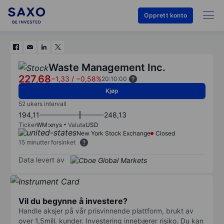
Opprett konto
Waste Management Inc.
227,68
−1,33
/
−0,58%
20:10:00
Kjøp
52 ukers intervall
194,11
248,13
Ticker
WM:xnys
Valuta
USD
New York Stock Exchange
Closed
15 minutter forsinket
Data levert av
Vil du begynne å investere?
Handle aksjer på vår prisvinnende plattform, brukt av
over 1,5mill. kunder. Investering innebærer risiko. Du kan