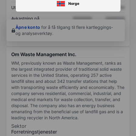
Norge
Utbytte per aksje
XXXXXXX
XXXXXXX
Avkastning på
XXXXXXX
XXXXXXX
egenkapital
Åpne konto
for å få tilgang til flere kartleggings-
og analyseverktøy.
Om Waste Management Inc.
WM, previously known as Waste Management, ranks as
the largest integrated provider of traditional solid waste
services in the United States, operating 257 active
landfill sites and about 342 transfer stations that help
with transporting waste efficiently and economically. The
company serves residential, commercial, industrial, and
medical end markets for waste collection, transfer, and
disposal. The company also has an energy business
emanating from the beneficial use of landfill gas and is a
leading recycler in North America.
Sektor
Forretningstjenester