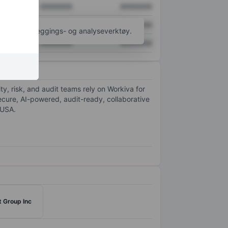
XXXXXXX
XXXXXXX
XXXXXXX
XXXXXXX
til flere kartleggings- og analyseverktøy.
XXXXXXX
XXXXXXX
ty, risk, and audit teams rely on Workiva for
ecure, AI-powered, audit-ready, collaborative
 USA.
 Group Inc