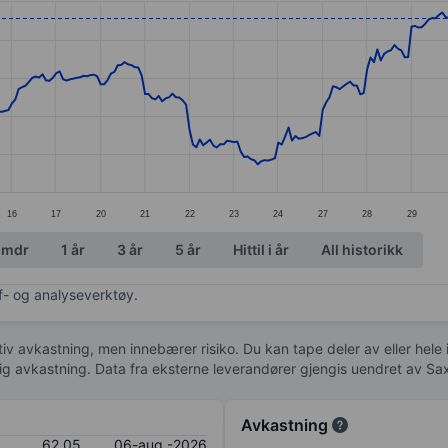
ories.
s. Data ranges from 50.18 to 62.51.
16
17
20
21
22
23
24
27
28
29
 mdr
1 år
3 år
5 år
Hittil i år
All historikk
af- og analyseverktøy.
tiv avkastning, men innebærer risiko. Du kan tape deler av eller hele
idig avkastning. Data fra eksterne leverandører gjengis uendret av Sa
Avkastning
62,05
06-aug.-2026