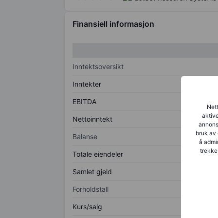
Finansiell informasjon
Inntektsoversikt
Inntekter
EBITDA
Nett
aktive
Nettoinntekt
annonse
bruk av 
Balanse
å admin
trekke
Totale eiendeler
Samlet gjeld
Forholdstall
Kurs/salg