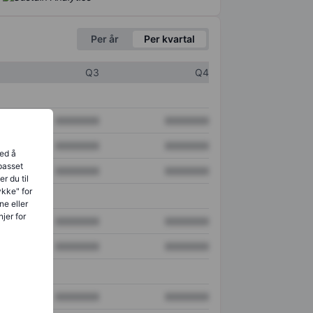
Per år
Per kvartal
Q3
Q4
XXXXXXX
XXXXXXX
XXXXXXX
XXXXXXX
ved å
lpasset
XXXXXXX
XXXXXXX
r du til
ykke" for
ne eller
jer for
XXXXXXX
XXXXXXX
XXXXXXX
XXXXXXX
XXXXXXX
XXXXXXX