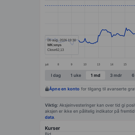
Line chart with 299 data points.
The chart has 1 X axis displaying categ
The chart has 1 Y axis displaying value
06-aug.-2026 19:30
WK:xnys
Close
62,13
juli
8
9
10
13
14
15
End of interactive chart.
I dag
1 uke
1 md
3 mdr
6
Åpne en konto
for tilgang til avanserte gr
Viktig:
Aksjeinvesteringer kan over tid gi posi
aksjen er ikke en pålitelig indikator på fremt
data
.
Kurser
Bid