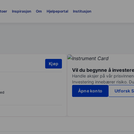
toer
Inspirasjon
Om
Hjelpeportal
Institusjon
Kjøp
Vil du begynne å invester
Handle aksjer på vår prisvinnend
Investering innebærer risiko. Du
Åpne konto
Utforsk S
sed