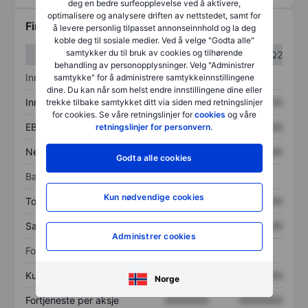
deg en bedre surfeopplevelse ved å aktivere,
optimalisere og analysere driften av nettstedet, samt for
Finansiell informasjon
å levere personlig tilpasset annonseinnhold og la deg
koble deg til sosiale medier. Ved å velge "Godta alle"
samtykker du til bruk av cookies og tilhørende
Q1
Q2
behandling av personopplysninger. Velg "Administrer
Inntektsoversikt
samtykke" for å administrere samtykkeinnstillingene
dine. Du kan når som helst endre innstillingene dine eller
Inntekter
XXXXXXX
XXXXXXX
trekke tilbake samtykket ditt via siden med retningslinjer
for cookies. Se våre retningslinjer for
cookies
og våre
EBITDA
XXXXXXX
XXXXXXX
retningslinjer for personvern
.
Nettoinntekt
XXXXXXX
XXXXXXX
Godta alle cookies
Balanse
Kun nødvendige cookies
Totale eiendeler
XXXXXXX
XXXXXXX
Samlet gjeld
XXXXXXX
XXXXXXX
Administrer cookies
Forholdstall
Kurs/salg
XXXXXXX
XXXXXXX
Norge
Fortjeneste per aksje
XXXXXXX
XXXXXXX