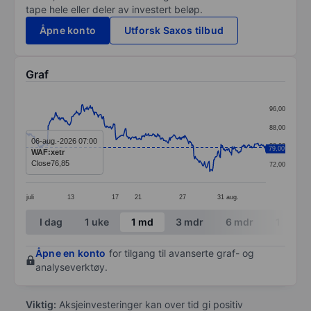
tape hele eller deler av investert beløp.
Åpne konto
Utforsk Saxos tilbud
Graf
Chart
96,00
Line chart with 365 data points.
88,00
The chart has 1 X axis displaying categories.
06-aug.-2026 07:00
80,00
79,00
WAF:xetr
The chart has 1 Y axis displaying values. Data ranges 
Close
76,85
72,00
juli
13
17
21
27
31
aug.
End of interactive chart.
I dag
1 uke
1 md
3 mdr
6 mdr
1 år
Åpne en konto
for tilgang til avanserte graf- og
analyseverktøy.
Viktig:
Aksjeinvesteringer kan over tid gi positiv