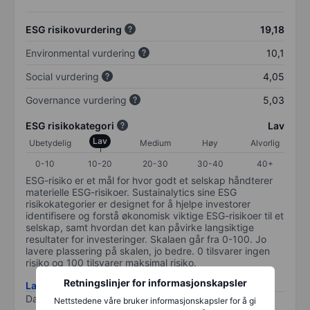
ESG risikovurdering
19,18
Environmental vurdering
10,1
Social vurdering
4,05
Governance vurdering
5,03
ESG risikokategori
Lav
Lav
Ubetydelig
Medium
Høy
Alvorlig
0-10
10-20
20-30
30-40
40+
ESG-risiko er et mål for hvor godt et selskap håndterer
materielle ESG-risikoer. Sustainalytics sine ESG
risikokategorier er designet for å hjelpe investorer
identifisere og forstå økonomisk viktige ESG-risikoer til et
selskap, samt hvordan det kan påvirke langsiktige
resultater for investeringer. Skalaen går fra 0-100. Jo
lavere plassering på skalen, jo bedre. 0 tilsvarer ingen
risiko og 100 tilsvarer maksimal risiko.
Retningslinjer for informasjonskapsler
Last ned metodikk for ESG-risiko
Data levert av
/
Nettstedene våre bruker informasjonskapsler for å gi