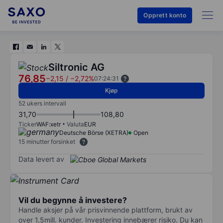
Opprett konto
Siltronic AG
76,85
−2,15
/
−2,72%
07:24:31
Kjøp
52 ukers intervall
31,70
108,80
Ticker
WAF:xetr
Valuta
EUR
Deutsche Börse (XETRA)
Open
15 minutter forsinket
Data levert av
Vil du begynne å investere?
Handle aksjer på vår prisvinnende plattform, brukt av
over 1,5mill. kunder. Investering innebærer risiko. Du kan