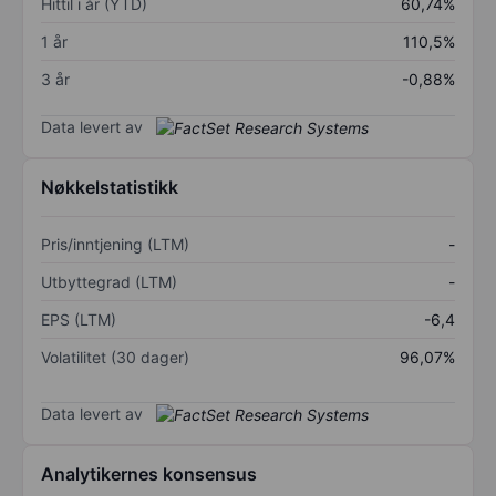
Hittil i år (YTD)
60,74%
1 år
110,5%
3 år
-0,88%
Data levert av
Nøkkelstatistikk
Pris/inntjening (LTM)
-
Utbyttegrad (LTM)
-
EPS (LTM)
-6,4
Volatilitet (30 dager)
96,07%
Data levert av
Analytikernes konsensus