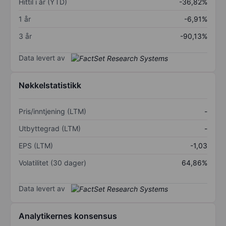
Hittil i år (YTD)
-36,82%
1 år
-6,91%
3 år
-90,13%
Data levert av
Nøkkelstatistikk
Pris/inntjening (LTM)
-
Utbyttegrad (LTM)
-
EPS (LTM)
-1,03
Volatilitet (30 dager)
64,86%
Data levert av
Analytikernes konsensus