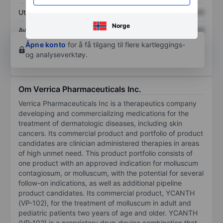
Utbytte per aksje
XXXXXXX
XXXXXXX
Norge
Avkastning på
XXXXXXX
XXXXXXX
egenkapital
Åpne konto
for å få tilgang til flere kartleggings-
og analyseverktøy.
Om Verrica Pharmaceuticals Inc.
Verrica Pharmaceuticals Inc is a therapeutics company
developing and commercializing medications for the
treatment of dermatologic diseases, including skin
cancers. Its commercial product and portfolio of product
candidates are clinician administered therapies in areas
of high unmet need. This product portfolio consists of
one product with an approved indication for molluscum
contagiosum, or molluscum, with the potential for several
follow-on indications, as well as additional pipeline
product candidates. Its commercial product, YCANTH
(VP-102), for the treatment of molluscum in adult and
pediatric patients two years of age and older. YCANTH
(VP-102) is a proprietary drug-device combination that