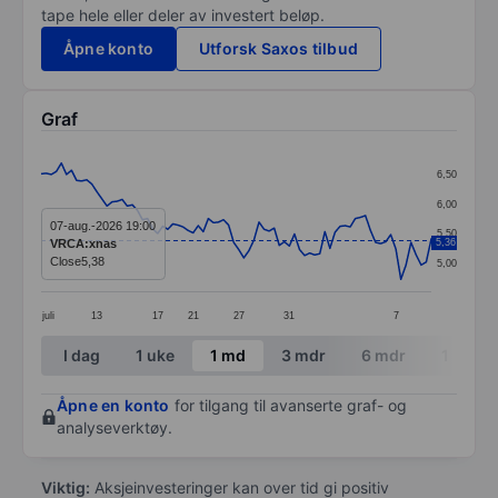
tape hele eller deler av investert beløp.
Åpne konto
Utforsk Saxos tilbud
Graf
Chart
6,50
Line chart with 78 data points.
6,00
The chart has 1 X axis displaying categories.
07-aug.-2026 19:00
5,50
VRCA:xnas
5,36
The chart has 1 Y axis displaying values. Data ranges 
Close
5,38
5,00
juli
13
17
21
27
31
7
End of interactive chart.
I dag
1 uke
1 md
3 mdr
6 mdr
1 år
Åpne en konto
for tilgang til avanserte graf- og
analyseverktøy.
Viktig:
Aksjeinvesteringer kan over tid gi positiv