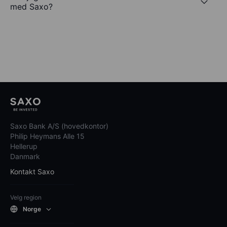
med Saxo?
Saxo Bank A/S (hovedkontor)
Philip Heymans Alle 15
Hellerup
Danmark
Kontakt Saxo
Velg region
Norge