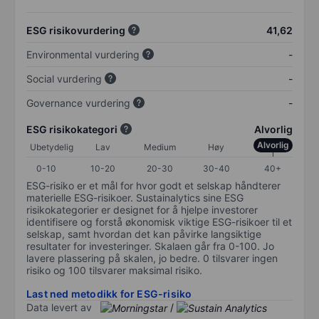
ESG risikovurdering
41,62
Environmental vurdering
-
Social vurdering
-
Governance vurdering
-
ESG risikokategori
Alvorlig
Alvorlig
Ubetydelig
Lav
Medium
Høy
0-10
10-20
20-30
30-40
40+
ESG-risiko er et mål for hvor godt et selskap håndterer
materielle ESG-risikoer. Sustainalytics sine ESG
risikokategorier er designet for å hjelpe investorer
identifisere og forstå økonomisk viktige ESG-risikoer til et
selskap, samt hvordan det kan påvirke langsiktige
resultater for investeringer. Skalaen går fra 0-100. Jo
lavere plassering på skalen, jo bedre. 0 tilsvarer ingen
risiko og 100 tilsvarer maksimal risiko.
Last ned metodikk for ESG-risiko
Data levert av
/