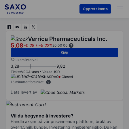
Opprett konto
Verrica Pharmaceuticals Inc.
5,08
−0,28
/
−5,22%
20:00:00
Kjøp
52 ukers intervall
3,28
9,82
Ticker
VRCA:xnas
Valuta
USD
NASDAQ
Closed
15 minutter forsinket
Data levert av
Vil du begynne å investere?
Handle aksjer på vår prisvinnende plattform, brukt av
over 1,5mill. kunder. Investering innebærer risiko. Du kan