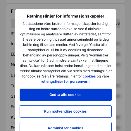
Finansiell informasjon
Retningslinjer for informasjonskapsler
Q1
Q2
Nettstedene våre bruker informasjonskapsler for å gi
deg en bedre surfeopplevelse ved å aktivere,
Inntektsoversikt
optimalisere og analysere driften av nettstedet, samt for
å levere personlig tilpasset annonseinnhold og la deg
Inntekter
XXXXXXX
XXXXXXX
koble deg til sosiale medier. Ved å velge "Godta alle"
samtykker du til bruk av cookies og tilhørende
EBITDA
XXXXXXX
XXXXXXX
behandling av personopplysninger. Velg "Administrer
samtykke" for å administrere samtykkeinnstillingene
Nettoinntekt
XXXXXXX
XXXXXXX
dine. Du kan når som helst endre innstillingene dine eller
trekke tilbake samtykket ditt via siden med retningslinjer
Balanse
for cookies. Se våre retningslinjer for
cookies
og våre
retningslinjer for personvern
.
Totale eiendeler
XXXXXXX
XXXXXXX
Godta alle cookies
Samlet gjeld
XXXXXXX
XXXXXXX
Forholdstall
Kun nødvendige cookies
Kurs/salg
XXXXXXX
XXXXXXX
Fortjeneste per aksje
XXXXXXX
XXXXXXX
Administrer cookies