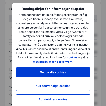
Retningslinjer for informasjonskapsler
Finansiell informasjon
Nettstedene våre bruker informasjonskapsler for å gi
Q1
Q2
deg en bedre surfeopplevelse ved å aktivere,
optimalisere og analysere driften av nettstedet, samt for
Inntektsoversikt
å levere personlig tilpasset annonseinnhold og la deg
koble deg til sosiale medier. Ved å velge "Godta alle"
Inntekter
XXXXXXX
XXXXXXX
samtykker du til bruk av cookies og tilhørende
behandling av personopplysninger. Velg "Administrer
EBITDA
XXXXXXX
XXXXXXX
samtykke" for å administrere samtykkeinnstillingene
dine. Du kan når som helst endre innstillingene dine eller
Nettoinntekt
XXXXXXX
XXXXXXX
trekke tilbake samtykket ditt via siden med retningslinjer
for cookies. Se våre retningslinjer for
cookies
og våre
Balanse
retningslinjer for personvern
.
Totale eiendeler
XXXXXXX
XXXXXXX
Godta alle cookies
Samlet gjeld
XXXXXXX
XXXXXXX
Kun nødvendige cookies
Forholdstall
Kurs/salg
XXXXXXX
XXXXXXX
Administrer cookies
Fortjeneste per aksje
XXXXXXX
XXXXXXX