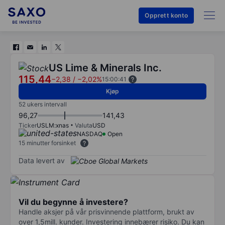
Opprett konto
US Lime & Minerals Inc.
115,44
−2,38
/
−2,02%
15:00:41
Kjøp
52 ukers intervall
96,27
141,43
Ticker
USLM:xnas
Valuta
USD
NASDAQ
Open
15 minutter forsinket
Data levert av
Vil du begynne å investere?
Handle aksjer på vår prisvinnende plattform, brukt av
over 1,5mill. kunder. Investering innebærer risiko. Du kan