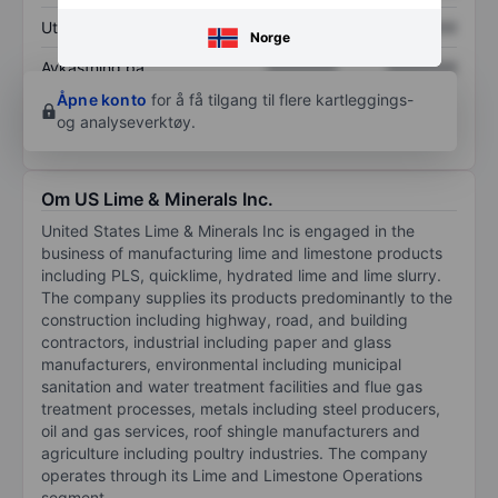
Utbytte per aksje
XXXXXXX
XXXXXXX
Norge
Avkastning på
XXXXXXX
XXXXXXX
egenkapital
Åpne konto
for å få tilgang til flere kartleggings-
og analyseverktøy.
Om US Lime & Minerals Inc.
United States Lime & Minerals Inc is engaged in the
business of manufacturing lime and limestone products
including PLS, quicklime, hydrated lime and lime slurry.
The company supplies its products predominantly to the
construction including highway, road, and building
contractors, industrial including paper and glass
manufacturers, environmental including municipal
sanitation and water treatment facilities and flue gas
treatment processes, metals including steel producers,
oil and gas services, roof shingle manufacturers and
agriculture including poultry industries. The company
operates through its Lime and Limestone Operations
segment.