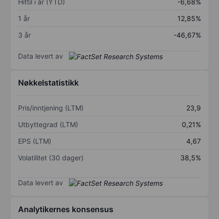
Hittil i år (YTD)
-6,68%
1 år
12,85%
3 år
-46,67%
Data levert av
Nøkkelstatistikk
Pris/inntjening (LTM)
23,9
Utbyttegrad (LTM)
0,21%
EPS (LTM)
4,67
Volatilitet (30 dager)
38,5%
Data levert av
Analytikernes konsensus