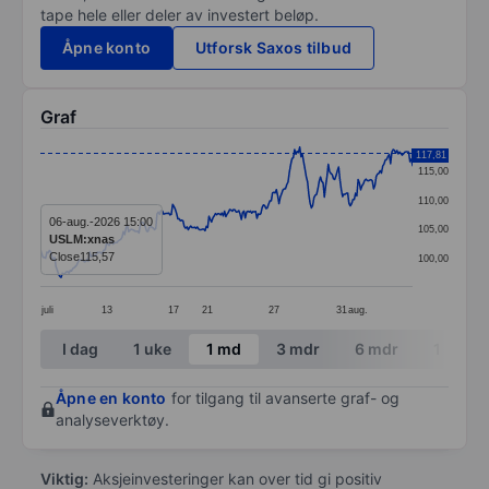
tape hele eller deler av investert beløp.
Åpne konto
Utforsk Saxos tilbud
Graf
Chart
117,81
115,00
Line chart with 288 data points.
110,00
The chart has 1 X axis displaying categories.
06-aug.-2026 15:00
105,00
USLM:xnas
The chart has 1 Y axis displaying values. Data ranges 
Close
115,57
100,00
juli
13
17
21
27
31
aug.
End of interactive chart.
I dag
1 uke
1 md
3 mdr
6 mdr
1 år
Åpne en konto
for tilgang til avanserte graf- og
analyseverktøy.
Viktig:
Aksjeinvesteringer kan over tid gi positiv