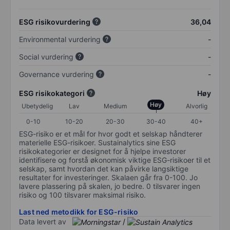
ESG risikovurdering
36,04
Environmental vurdering
-
Social vurdering
-
Governance vurdering
-
ESG risikokategori
Høy
Høy
Ubetydelig
Lav
Medium
Alvorlig
0-10
10-20
20-30
30-40
40+
ESG-risiko er et mål for hvor godt et selskap håndterer
materielle ESG-risikoer. Sustainalytics sine ESG
risikokategorier er designet for å hjelpe investorer
identifisere og forstå økonomisk viktige ESG-risikoer til et
selskap, samt hvordan det kan påvirke langsiktige
resultater for investeringer. Skalaen går fra 0-100. Jo
lavere plassering på skalen, jo bedre. 0 tilsvarer ingen
risiko og 100 tilsvarer maksimal risiko.
Last ned metodikk for ESG-risiko
Data levert av
/