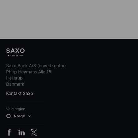
Saxo Bank A/S (hovedkontor)
Philip Heymans Alle 15
Hellerup
Danmark
Kontakt Saxo
Velg region
Norge