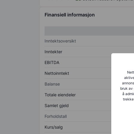
Finansiell informasjon
Inntektsoversikt
Inntekter
EBITDA
Nett
Nettoinntekt
aktive
annonse
Balanse
bruk av 
å admin
Totale eiendeler
trekke
Samlet gjeld
Forholdstall
Kurs/salg