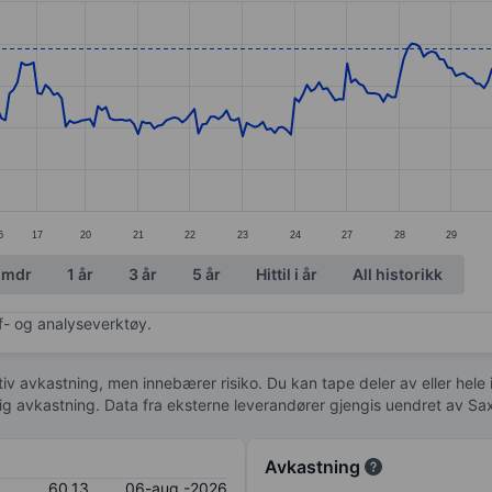
ories.
s. Data ranges from 54.72 to 60.4.
6
17
20
21
22
23
24
27
28
29
 mdr
1 år
3 år
5 år
Hittil i år
All historikk
af- og analyseverktøy.
tiv avkastning, men innebærer risiko. Du kan tape deler av eller hele
idig avkastning. Data fra eksterne leverandører gjengis uendret av Sa
Avkastning
60,13
06-aug.-2026