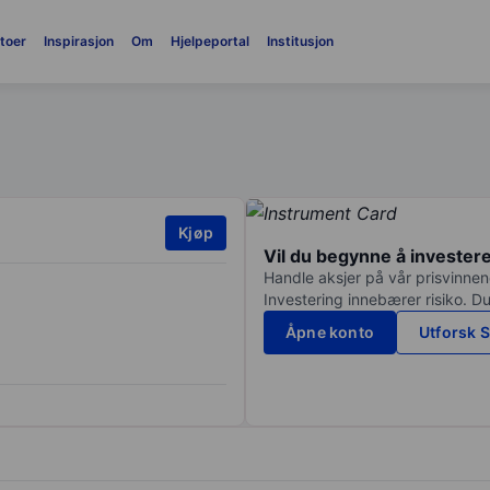
toer
Inspirasjon
Om
Hjelpeportal
Institusjon
Kjøp
Vil du begynne å invester
Handle aksjer på vår prisvinnend
Investering innebærer risiko. Du
Åpne konto
Utforsk S