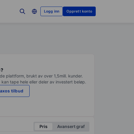
Logg inn
Opprett konto
e?
e plattform, brukt av over 1,5mill. kunder.
 kan tape hele eller deler av investert beløp.
axos tilbud
Pris
Avansert graf