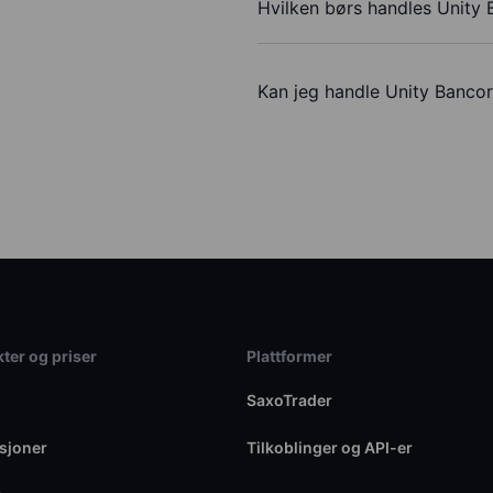
Hvilken børs handles Unity 
Kan jeg handle Unity Banco
ter og priser
Plattformer
SaxoTrader
sjoner
Tilkoblinger og API-er