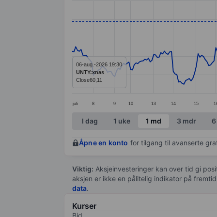
Line chart with 279 data points.
The chart has 1 X axis displaying categ
The chart has 1 Y axis displaying value
06-aug.-2026 19:30
UNTY:xnas
Close
60,11
juli
8
9
10
13
14
15
1
End of interactive chart.
I dag
1 uke
1 md
3 mdr
6
Åpne en konto
for tilgang til avanserte gr
Viktig:
Aksjeinvesteringer kan over tid gi posi
aksjen er ikke en pålitelig indikator på fremt
data
.
Kurser
Bid