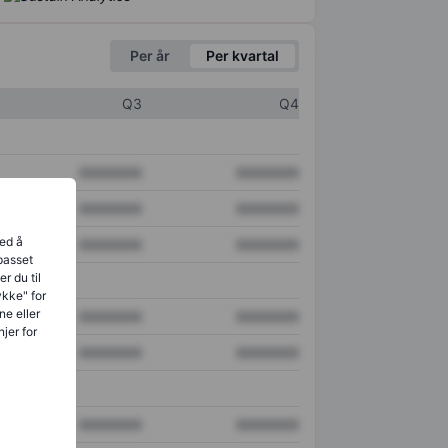
Per år
Per kvartal
Q3
Q4
XXXXXXX
XXXXXXX
XXXXXXX
XXXXXXX
ved å
XXXXXXX
XXXXXXX
lpasset
r du til
ykke" for
ne eller
XXXXXXX
XXXXXXX
jer for
XXXXXXX
XXXXXXX
XXXXXXX
XXXXXXX