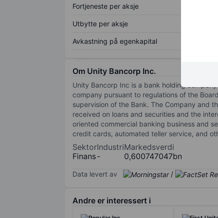
Fortjeneste per aksje
Utbytte per aksje
Avkastning på egenkapital
Om Unity Bancorp Inc.
Unity Bancorp Inc is a bank holding company
company pursuant to regulations of the Boar
supervision of the Bank. The Company and the 
received on loans and securities and the int
oriented commercial banking business and se
credit cards, automated teller service, and ot
Sektor
Industri
Markedsverdi
Finans
-
0,600747047bn
Data levert av
/
Andre er interessert i
Popular Inc.
First Unit