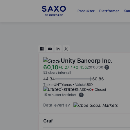
Produkter
Plattformer
Kon
Unity Bancorp Inc.
60,10
+0,27
/
+0,45%
20:00:00
52 ukers intervall
44,34
60,86
Ticker
UNTY:xnas
Valuta
USD
NASDAQ
Closed
15 minutter forsinket
Data levert av
Graf
Chart