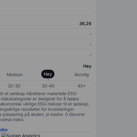
36,26
-
-
-
Høy
Høy
Medium
Alvorlig
20-30
30-40
40+
odt et selskap håndterer materielle ESG-
 risikokategorier er designet for å hjelpe
 økonomisk viktige ESG-risikoer til et selskap,
gsiktige resultater for investeringer.
 plassering på skalen, jo bedre. 0 tilsvarer
simal risiko.
siko