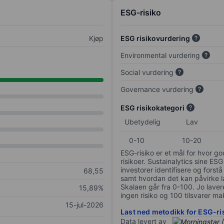
ESG-risiko
Kjøp
ESG risikovurdering
Environmental vurdering
Social vurdering
Governance vurdering
ESG risikokategori
Ubetydelig
Lav
0-10
10-20
ESG-risiko er et mål for hvor g
risikoer. Sustainalytics sine ESG
investorer identifisere og forstå
68,55
samt hvordan det kan påvirke lan
Skalaen går fra 0-100. Jo lavere
15,89%
ingen risiko og 100 tilsvarer mak
15-jul-2026
Last ned metodikk for ESG-ri
Data levert av
/