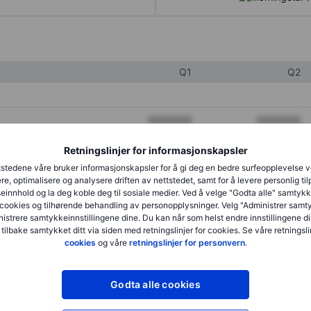
Q1
Q2
XXXXXXX
XXXXXXX
XXXXXXX
XXXXXXX
Retningslinjer for informasjonskapsler
stedene våre bruker informasjonskapsler for å gi deg en bedre surfeopplevelse 
XXXXXXX
XXXXXXX
re, optimalisere og analysere driften av nettstedet, samt for å levere personlig ti
innhold og la deg koble deg til sosiale medier. Ved å velge "Godta alle" samtykke
cookies og tilhørende behandling av personopplysninger. Velg "Administrer samt
istrere samtykkeinnstillingene dine. Du kan når som helst endre innstillingene di
XXXXXXX
XXXXXXX
 tilbake samtykket ditt via siden med retningslinjer for cookies. Se våre retningslin
cookies
og våre
retningslinjer for personvern
.
XXXXXXX
XXXXXXX
Godta alle cookies
XXXXXXX
XXXXXXX