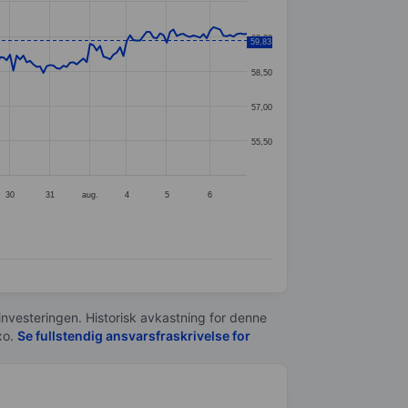
60,00
59,83
58,50
57,00
55,50
30
31
aug.
4
5
6
 investeringen. Historisk avkastning for denne
xo.
Se fullstendig ansvarsfraskrivelse for