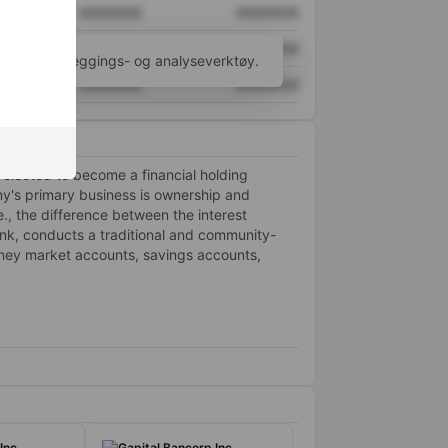
XXXXXXX
XXXXXXX
XXXXXXX
XXXXXXX
til flere kartleggings- og analyseverktøy.
XXXXXXX
XXXXXXX
elected to become a financial holding
y's primary business is ownership and
., the difference between the interest
ank, conducts a traditional and community-
oney market accounts, savings accounts,
Inc.
Capital Bancorp Inc.