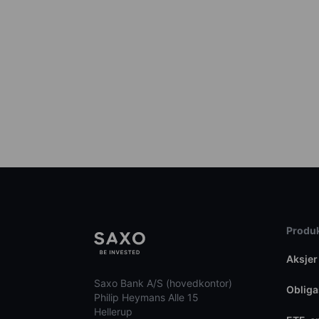
Produk
Aksjer
Saxo Bank A/S (hovedkontor)
Obliga
Philip Heymans Alle 15
Hellerup