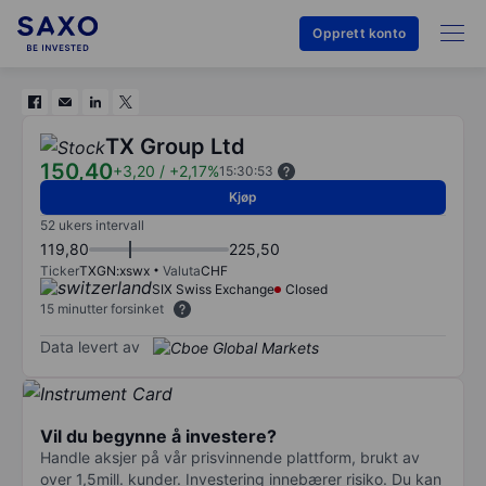
Opprett konto
TX Group Ltd
150,40
+3,20
/
+2,17%
15:30:53
Kjøp
52 ukers intervall
119,80
225,50
Ticker
TXGN:xswx
Valuta
CHF
SIX Swiss Exchange
Closed
15 minutter forsinket
Data levert av
Vil du begynne å investere?
Handle aksjer på vår prisvinnende plattform, brukt av
over 1,5mill. kunder. Investering innebærer risiko. Du kan