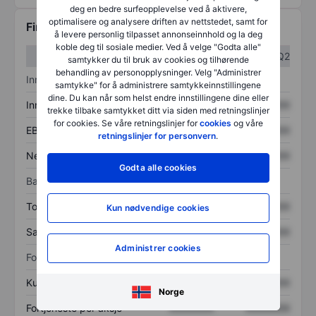
deg en bedre surfeopplevelse ved å aktivere,
optimalisere og analysere driften av nettstedet, samt for
Finansiell informasjon
å levere personlig tilpasset annonseinnhold og la deg
koble deg til sosiale medier. Ved å velge "Godta alle"
Q1
Q2
samtykker du til bruk av cookies og tilhørende
behandling av personopplysninger. Velg "Administrer
Inntektsoversikt
samtykke" for å administrere samtykkeinnstillingene
dine. Du kan når som helst endre innstillingene dine eller
Inntekter
XXXXXXX
XXXXXXX
trekke tilbake samtykket ditt via siden med retningslinjer
for cookies. Se våre retningslinjer for
cookies
og våre
EBITDA
XXXXXXX
XXXXXXX
retningslinjer for personvern
.
Nettoinntekt
XXXXXXX
XXXXXXX
Godta alle cookies
Balanse
Totale eiendeler
XXXXXXX
XXXXXXX
Kun nødvendige cookies
Samlet gjeld
XXXXXXX
XXXXXXX
Administrer cookies
Forholdstall
Kurs/salg
XXXXXXX
XXXXXXX
Norge
Fortjeneste per aksje
XXXXXXX
XXXXXXX