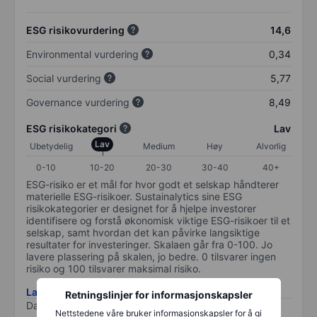
ESG risikovurdering
14,6
Environmental vurdering
0,34
Social vurdering
5,77
Governance vurdering
8,49
ESG risikokategori
Lav
Lav
Ubetydelig
Medium
Høy
Alvorlig
0-10
10-20
20-30
30-40
40+
ESG-risiko er et mål for hvor godt et selskap håndterer
materielle ESG-risikoer. Sustainalytics sine ESG
risikokategorier er designet for å hjelpe investorer
identifisere og forstå økonomisk viktige ESG-risikoer til et
selskap, samt hvordan det kan påvirke langsiktige
resultater for investeringer. Skalaen går fra 0-100. Jo
lavere plassering på skalen, jo bedre. 0 tilsvarer ingen
risiko og 100 tilsvarer maksimal risiko.
Last ned metodikk for ESG-risiko
Retningslinjer for informasjonskapsler
Data levert av
/
Nettstedene våre bruker informasjonskapsler for å gi