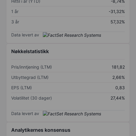
Hittil i år (YTD)
-8,74%
1 år
-31,32%
3 år
57,32%
Data levert av
Nøkkelstatistikk
Pris/inntjening (LTM)
181,82
Utbyttegrad (LTM)
2,66%
EPS (LTM)
0,83
Volatilitet (30 dager)
27,44%
Data levert av
Analytikernes konsensus