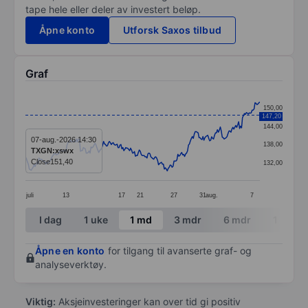
tape hele eller deler av investert beløp.
Åpne konto
Utforsk Saxos tilbud
Graf
Chart
150,00
147,20
Line chart with 244 data points.
144,00
The chart has 1 X axis displaying categories.
07-aug.-2026 14:30
138,00
TXGN:xswx
The chart has 1 Y axis displaying values. Data ranges 
Close
151,40
132,00
juli
13
17
21
27
31
aug.
7
End of interactive chart.
I dag
1 uke
1 md
3 mdr
6 mdr
1 år
Åpne en konto
for tilgang til avanserte graf- og
analyseverktøy.
Viktig:
Aksjeinvesteringer kan over tid gi positiv