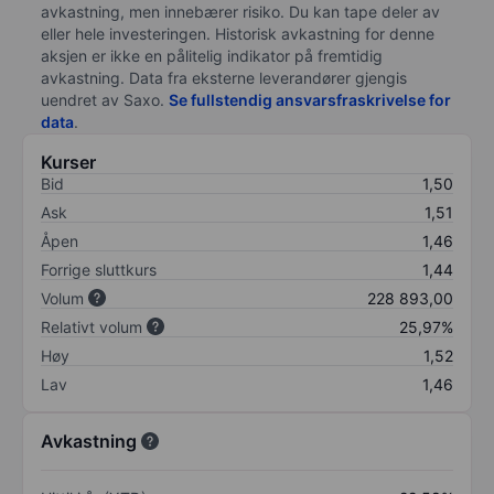
avkastning, men innebærer risiko. Du kan tape deler av
eller hele investeringen. Historisk avkastning for denne
aksjen er ikke en pålitelig indikator på fremtidig
avkastning. Data fra eksterne leverandører gjengis
uendret av Saxo.
Se fullstendig ansvarsfraskrivelse for
data
.
Kurser
Bid
1,50
Ask
1,51
Åpen
1,46
Forrige sluttkurs
1,44
Volum
228 893,00
Relativt volum
25,97%
Høy
1,52
Lav
1,46
Avkastning