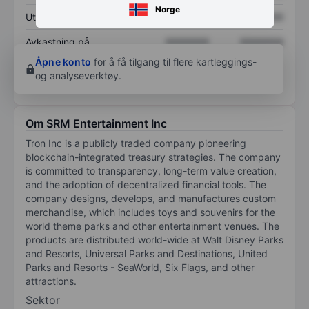
Norge
Utbytte per aksje
XXXXXXX
XXXXXXX
Avkastning på
XXXXXXX
XXXXXXX
egenkapital
Åpne konto
for å få tilgang til flere kartleggings-
og analyseverktøy.
Om SRM Entertainment Inc
Tron Inc is a publicly traded company pioneering
blockchain-integrated treasury strategies. The company
is committed to transparency, long-term value creation,
and the adoption of decentralized financial tools. The
company designs, develops, and manufactures custom
merchandise, which includes toys and souvenirs for the
world theme parks and other entertainment venues. The
products are distributed world-wide at Walt Disney Parks
and Resorts, Universal Parks and Destinations, United
Parks and Resorts - SeaWorld, Six Flags, and other
attractions.
Sektor