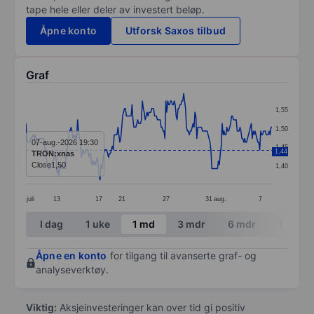
tape hele eller deler av investert beløp.
Åpne konto
Utforsk Saxos tilbud
Graf
Chart
1,55
Line chart with 263 data points.
1,50
The chart has 1 X axis displaying categories.
07-aug.-2026 19:30
1,45
1,44
TRON:xnas
The chart has 1 Y axis displaying values. Data ranges 
Close
1,50
1,40
juli
13
17
21
27
31
aug.
7
End of interactive chart.
I dag
1 uke
1 md
3 mdr
6 mdr
1 år
Åpne en konto
for tilgang til avanserte graf- og
analyseverktøy.
Viktig:
Aksjeinvesteringer kan over tid gi positiv