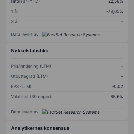
Hittil i år (YTD)
22,58%
1 år
-78,65%
3 år
-
Data levert av
Nøkkelstatistikk
Pris/inntjening (LTM)
-
Utbyttegrad (LTM)
-
EPS (LTM)
-0,02
Volatilitet (30 dager)
65,6%
Data levert av
Analytikernes konsensus