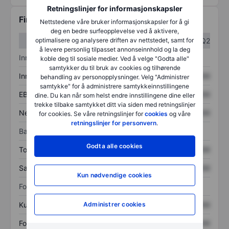
Retningslinjer for informasjonskapsler
Finansiell informasjon
Nettstedene våre bruker informasjonskapsler for å gi
deg en bedre surfeopplevelse ved å aktivere,
optimalisere og analysere driften av nettstedet, samt for
Q1
Q2
å levere personlig tilpasset annonseinnhold og la deg
Inntektsoversikt
koble deg til sosiale medier. Ved å velge "Godta alle"
samtykker du til bruk av cookies og tilhørende
Inntekter
XXXXXXX
XXXXXXX
behandling av personopplysninger. Velg "Administrer
samtykke" for å administrere samtykkeinnstillingene
EBITDA
XXXXXXX
XXXXXXX
dine. Du kan når som helst endre innstillingene dine eller
trekke tilbake samtykket ditt via siden med retningslinjer
Nettoinntekt
XXXXXXX
XXXXXXX
for cookies. Se våre retningslinjer for
cookies
og våre
retningslinjer for personvern
.
Balanse
Godta alle cookies
Totale eiendeler
XXXXXXX
XXXXXXX
Samlet gjeld
XXXXXXX
XXXXXXX
Kun nødvendige cookies
Forholdstall
Administrer cookies
Kurs/salg
XXXXXXX
XXXXXXX
Fortjeneste per aksje
XXXXXXX
XXXXXXX