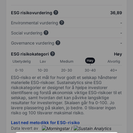
ESG risikovurdering
36,89
Environmental vurdering
-
Social vurdering
-
Governance vurdering
-
ESG risikokategori
Høy
Høy
Ubetydelig
Lav
Medium
Alvorlig
0-10
10-20
20-30
30-40
40+
ESG-risiko er et mål for hvor godt et selskap håndterer
materielle ESG-risikoer. Sustainalytics sine ESG
risikokategorier er designet for å hjelpe investorer
identifisere og forstå økonomisk viktige ESG-risikoer til et
selskap, samt hvordan det kan påvirke langsiktige
resultater for investeringer. Skalaen går fra 0-100. Jo
lavere plassering på skalen, jo bedre. 0 tilsvarer ingen
risiko og 100 tilsvarer maksimal risiko.
Last ned metodikk for ESG-risiko
Data levert av
/