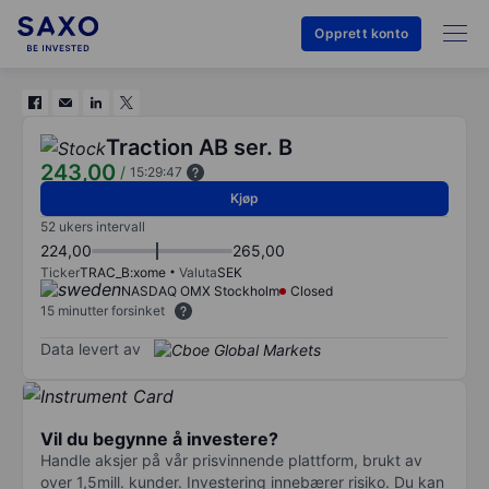
Opprett konto
Traction AB ser. B
243,00
/
15:29:47
Kjøp
52 ukers intervall
224,00
265,00
Ticker
TRAC_B:xome
Valuta
SEK
NASDAQ OMX Stockholm
Closed
15 minutter forsinket
Data levert av
Vil du begynne å investere?
Handle aksjer på vår prisvinnende plattform, brukt av
over 1,5mill. kunder. Investering innebærer risiko. Du kan