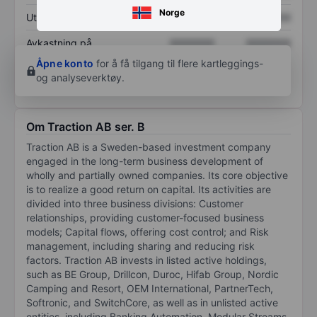
Norge
Utbytte per aksje
XXXXXXX
XXXXXXX
Avkastning på
XXXXXXX
XXXXXXX
egenkapital
Åpne konto
for å få tilgang til flere kartleggings-
og analyseverktøy.
Om Traction AB ser. B
Traction AB is a Sweden-based investment company
engaged in the long-term business development of
wholly and partially owned companies. Its core objective
is to realize a good return on capital. Its activities are
divided into three business divisions: Customer
relationships, providing customer-focused business
models; Capital flows, offering cost control; and Risk
management, including sharing and reducing risk
factors. Traction AB invests in listed active holdings,
such as BE Group, Drillcon, Duroc, Hifab Group, Nordic
Camping and Resort, OEM International, PartnerTech,
Softronic, and SwitchCore, as well as in unlisted active
entities, including Banking Automation, Modular Streams,