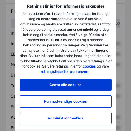
Retningslinjer for informasjonskapsler
Finansiell informasjon
Nettstedene våre bruker informasjonskapsler for å gi
deg en bedre surfeopplevelse ved å aktivere,
Q1
Q2
optimalisere og analysere driften av nettstedet, samt for
å levere personlig tilpasset annonseinnhold og la deg
Inntektsoversikt
koble deg til sosiale medier. Ved å velge "Godta alle"
samtykker du til bruk av cookies og tilhørende
Inntekter
XXXXXXX
XXXXXXX
behandling av personopplysninger. Velg "Administrer
samtykke" for å administrere samtykkeinnstillingene
EBITDA
XXXXXXX
XXXXXXX
dine. Du kan når som helst endre innstillingene dine eller
trekke tilbake samtykket ditt via siden med retningslinjer
Nettoinntekt
XXXXXXX
XXXXXXX
for cookies. Se våre retningslinjer for
cookies
og våre
retningslinjer for personvern
.
Balanse
Godta alle cookies
Totale eiendeler
XXXXXXX
XXXXXXX
Samlet gjeld
XXXXXXX
XXXXXXX
Kun nødvendige cookies
Forholdstall
Kurs/salg
XXXXXXX
XXXXXXX
Administrer cookies
Fortjeneste per aksje
XXXXXXX
XXXXXXX