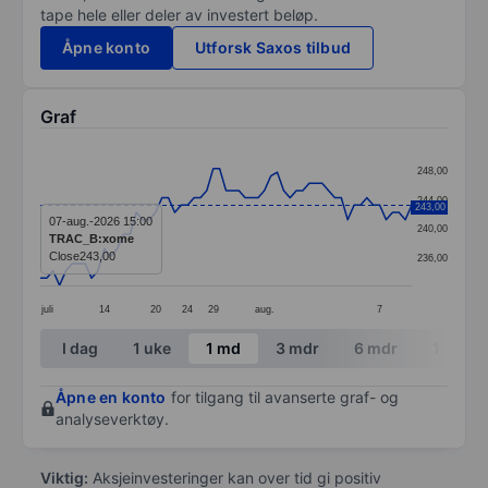
tape hele eller deler av investert beløp.
Åpne konto
Utforsk Saxos tilbud
Graf
Chart
248,00
Line chart with 59 data points.
244,00
243,00
The chart has 1 X axis displaying categories.
07-aug.-2026 15:00
240,00
TRAC_B:xome
The chart has 1 Y axis displaying values. Data ranges
Close
243,00
236,00
juli
14
20
24
29
aug.
7
End of interactive chart.
I dag
1 uke
1 md
3 mdr
6 mdr
1 år
Åpne en konto
for tilgang til avanserte graf- og
analyseverktøy.
Viktig:
Aksjeinvesteringer kan over tid gi positiv