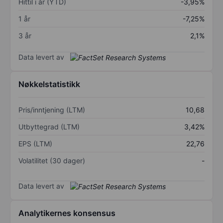
Hittil i år (YTD)
-3,95%
1 år
-7,25%
3 år
2,1%
Data levert av
Nøkkelstatistikk
Pris/inntjening (LTM)
10,68
Utbyttegrad (LTM)
3,42%
EPS (LTM)
22,76
Volatilitet (30 dager)
-
Data levert av
Analytikernes konsensus