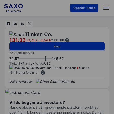
Opprett konto
Timken Co.
131,32
−0,71
/
−0,54%
20:10:00
Kjøp
52 ukers intervall
70,57
146,37
Ticker
TKR:xnys
Valuta
USD
New York Stock Exchange
Closed
15 minutter forsinket
Data levert av
Vil du begynne å investere?
Handle aksjer på vår prisvinnende plattform, brukt av
over 1,5mill. kunder. Investering innebærer risiko. Du kan