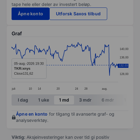
tape hele eller deler av investert beløp.
Åpne konto
Utforsk Saxos tilbud
Graf
Chart
140,00
Line chart with 299 data points.
136,00
The chart has 1 X axis displaying categories.
05-aug.-2026 19:30
132,03
132,00
TKR:xnys
The chart has 1 Y axis displaying values. Data ranges 
Close
131,62
128,00
juli
10
14
20
24
28
aug.
End of interactive chart.
I dag
1 uke
1 md
3 mdr
6 mdr
1 år
Åpne en konto
for tilgang til avanserte graf- og
analyseverktøy.
Viktig:
Aksjeinvesteringer kan over tid gi positiv