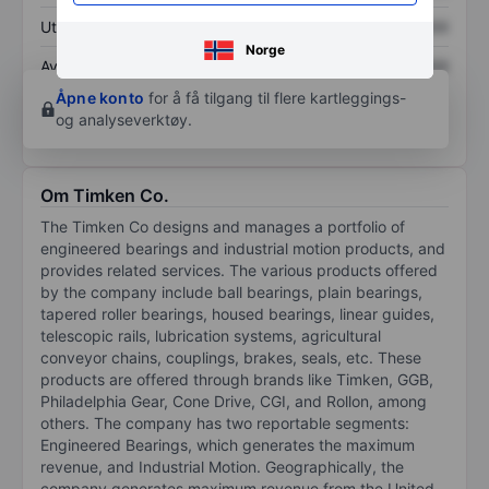
Utbytte per aksje
XXXXXXX
XXXXXXX
Norge
Avkastning på
XXXXXXX
XXXXXXX
egenkapital
Åpne konto
for å få tilgang til flere kartleggings-
og analyseverktøy.
Om Timken Co.
The Timken Co designs and manages a portfolio of
engineered bearings and industrial motion products, and
provides related services. The various products offered
by the company include ball bearings, plain bearings,
tapered roller bearings, housed bearings, linear guides,
telescopic rails, lubrication systems, agricultural
conveyor chains, couplings, brakes, seals, etc. These
products are offered through brands like Timken, GGB,
Philadelphia Gear, Cone Drive, CGI, and Rollon, among
others. The company has two reportable segments:
Engineered Bearings, which generates the maximum
revenue, and Industrial Motion. Geographically, the
company generates maximum revenue from the United