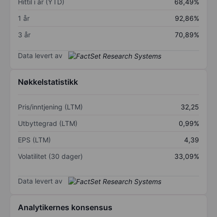
Hittil i år (YTD)
68,49%
1 år
92,86%
3 år
70,89%
Data levert av
Nøkkelstatistikk
Pris/inntjening (LTM)
32,25
Utbyttegrad (LTM)
0,99%
EPS (LTM)
4,39
Volatilitet (30 dager)
33,09%
Data levert av
Analytikernes konsensus