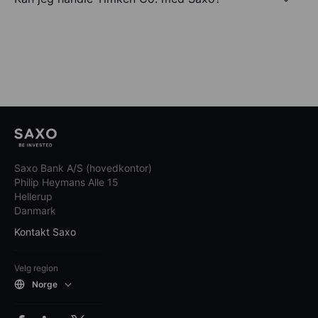
Saxo Bank A/S (hovedkontor)
Philip Heymans Alle 15
Hellerup
Danmark
Kontakt Saxo
Velg region
Norge