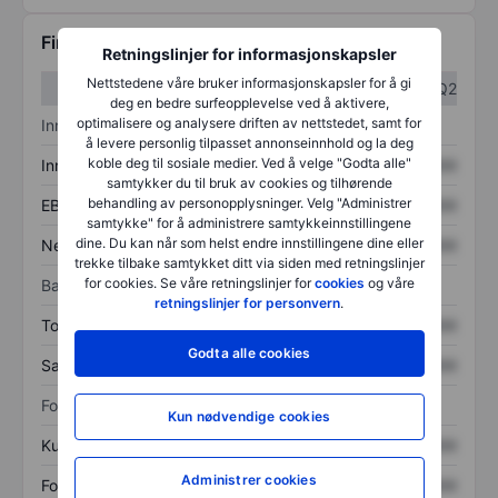
Finansiell informasjon
Retningslinjer for informasjonskapsler
Nettstedene våre bruker informasjonskapsler for å gi
Q1
Q2
deg en bedre surfeopplevelse ved å aktivere,
optimalisere og analysere driften av nettstedet, samt for
Inntektsoversikt
å levere personlig tilpasset annonseinnhold og la deg
koble deg til sosiale medier. Ved å velge "Godta alle"
Inntekter
XXXXXXX
XXXXXXX
samtykker du til bruk av cookies og tilhørende
behandling av personopplysninger. Velg "Administrer
EBITDA
XXXXXXX
XXXXXXX
samtykke" for å administrere samtykkeinnstillingene
dine. Du kan når som helst endre innstillingene dine eller
Nettoinntekt
XXXXXXX
XXXXXXX
trekke tilbake samtykket ditt via siden med retningslinjer
for cookies. Se våre retningslinjer for
cookies
og våre
Balanse
retningslinjer for personvern
.
Totale eiendeler
XXXXXXX
XXXXXXX
Godta alle cookies
Samlet gjeld
XXXXXXX
XXXXXXX
Forholdstall
Kun nødvendige cookies
Kurs/salg
XXXXXXX
XXXXXXX
Administrer cookies
Fortjeneste per aksje
XXXXXXX
XXXXXXX