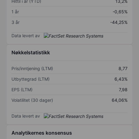
Hittil i år (YTD)
13,2%
1 år
-0,65%
3 år
-44,25%
Data levert av
Nøkkelstatistikk
Pris/inntjening (LTM)
8,77
Utbyttegrad (LTM)
6,43%
EPS (LTM)
7,98
Volatilitet (30 dager)
64,06%
Data levert av
Analytikernes konsensus