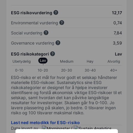
ESG risikovurdering
12,17
Environmental vurdering
0,74
Social vurdering
7,84
Governance vurdering
3,59
ESG risikokategori
Lav
Lav
Ubetydelig
Medium
Høy
Alvorlig
0-10
10-20
20-30
30-40
40+
ESG-risiko er et mål for hvor godt et selskap håndterer
materielle ESG-risikoer. Sustainalytics sine ESG
risikokategorier er designet for å hjelpe investorer
identifisere og forstå økonomisk viktige ESG-risikoer til et
selskap, samt hvordan det kan påvirke langsiktige
resultater for investeringer. Skalaen går fra 0-100. Jo
lavere plassering på skalen, jo bedre. 0 tilsvarer ingen
risiko og 100 tilsvarer maksimal risiko.
Last ned metodikk for ESG-risiko
Data levert av
/