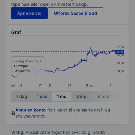
tape hele eller deler av investert beløp.
Åpne konto
Utforsk Saxos tilbud
Graf
Chart
72,00
68,68
Line chart with 380 data points.
66,00
The chart has 1 X axis displaying categories.
07-aug.-2026 15:30
60,00
TEP:xpar
The chart has 1 Y axis displaying values. Data ranges 
Close
69,60
54,00
juli
13
17
21
27
31
aug.
7
End of interactive chart.
I dag
1 uke
1 md
3 mdr
6 mdr
1 år
Åpne en konto
for tilgang til avanserte graf- og
analyseverktøy.
Viktig:
Aksjeinvesteringer kan over tid gi positiv