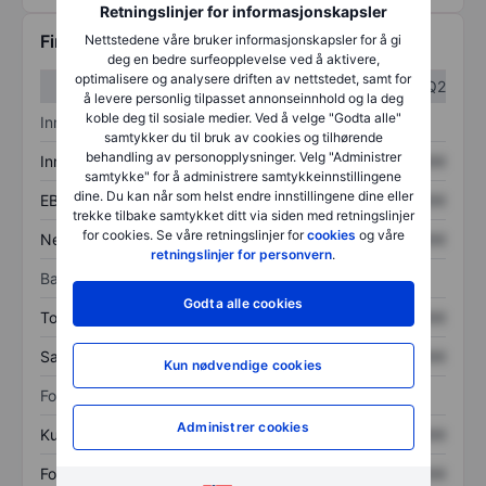
Retningslinjer for informasjonskapsler
Finansiell informasjon
Nettstedene våre bruker informasjonskapsler for å gi
deg en bedre surfeopplevelse ved å aktivere,
optimalisere og analysere driften av nettstedet, samt for
Q1
Q2
å levere personlig tilpasset annonseinnhold og la deg
koble deg til sosiale medier. Ved å velge "Godta alle"
Inntektsoversikt
samtykker du til bruk av cookies og tilhørende
behandling av personopplysninger. Velg "Administrer
Inntekter
XXXXXXX
XXXXXXX
samtykke" for å administrere samtykkeinnstillingene
dine. Du kan når som helst endre innstillingene dine eller
EBITDA
XXXXXXX
XXXXXXX
trekke tilbake samtykket ditt via siden med retningslinjer
for cookies. Se våre retningslinjer for
cookies
og våre
Nettoinntekt
XXXXXXX
XXXXXXX
retningslinjer for personvern
.
Balanse
Godta alle cookies
Totale eiendeler
XXXXXXX
XXXXXXX
Samlet gjeld
XXXXXXX
XXXXXXX
Kun nødvendige cookies
Forholdstall
Administrer cookies
Kurs/salg
XXXXXXX
XXXXXXX
Fortjeneste per aksje
XXXXXXX
XXXXXXX