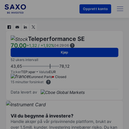
Opprett konto
Teleperformance SE
70,00
+1,32
/
+1,92%
04:29:06
Kjøp
52 ukers intervall
43,65
78,12
Ticker
TEP:xpar
Valuta
EUR
Euronext Paris
Closed
15 minutter forsinket
Data levert av
Vil du begynne å investere?
Handle aksjer på vår prisvinnende plattform, brukt av
over 1,5mill. kunder. Investering innebærer risiko. Du kan