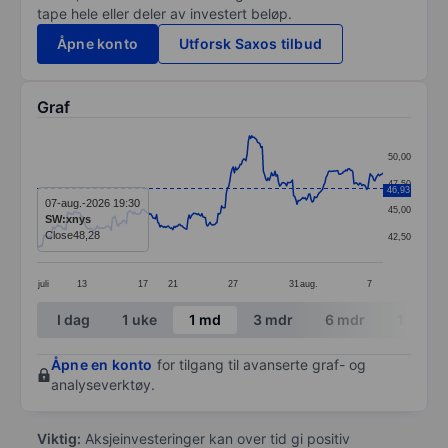
tape hele eller deler av investert beløp.
Åpne konto
Utforsk Saxos tilbud
Graf
Chart
50,00
Line chart with 299 data points.
47,50
46,93
The chart has 1 X axis displaying categories.
07-aug.-2026 19:30
45,00
SW:xnys
The chart has 1 Y axis displaying values. Data ranges 
Close
48,28
42,50
juli
13
17
21
27
31
aug.
7
End of interactive chart.
I dag
1 uke
1 md
3 mdr
6 mdr
1 år
Åpne en konto
for tilgang til avanserte graf- og
analyseverktøy.
Viktig:
Aksjeinvesteringer kan over tid gi positiv