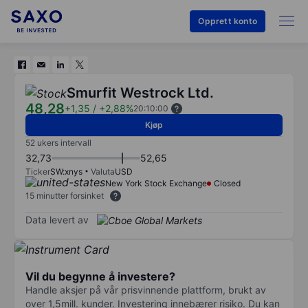
Opprett konto
Smurfit Westrock Ltd.
48,28
+1,35
/
+2,88%
20:10:00
Kjøp
52 ukers intervall
32,73
52,65
Ticker
SW:xnys
Valuta
USD
New York Stock Exchange
Closed
15 minutter forsinket
Data levert av
Vil du begynne å investere?
Handle aksjer på vår prisvinnende plattform, brukt av
over 1,5mill. kunder. Investering innebærer risiko. Du kan