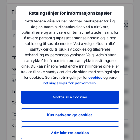
Finansiell informasjon
Retningslinjer for informasjonskapsler
Nettstedene våre bruker informasjonskapsler for å gi
Q1
Q2
deg en bedre surfeopplevelse ved å aktivere,
optimalisere og analysere driften av nettstedet, samt for
Inntektsoversikt
å levere personlig tilpasset annonseinnhold og la deg
koble deg til sosiale medier. Ved å velge "Godta alle"
Inntekter
XXXXXXX
XXXXXXX
samtykker du til bruk av cookies og tilhørende
behandling av personopplysninger. Velg "Administrer
EBITDA
XXXXXXX
XXXXXXX
samtykke" for å administrere samtykkeinnstillingene
dine. Du kan når som helst endre innstillingene dine eller
Nettoinntekt
XXXXXXX
XXXXXXX
trekke tilbake samtykket ditt via siden med retningslinjer
for cookies. Se våre retningslinjer for
cookies
og våre
Balanse
retningslinjer for personvern
.
Totale eiendeler
XXXXXXX
XXXXXXX
Godta alle cookies
Samlet gjeld
XXXXXXX
XXXXXXX
Forholdstall
Kun nødvendige cookies
Kurs/salg
XXXXXXX
XXXXXXX
Administrer cookies
Fortjeneste per aksje
XXXXXXX
XXXXXXX