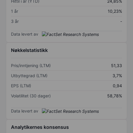
Hittil i år (YTD)
24,85%
1 år
10,23%
3 år
-
Data levert av
Nøkkelstatistikk
Pris/inntjening (LTM)
51,33
Utbyttegrad (LTM)
3,7%
EPS (LTM)
0,94
Volatilitet (30 dager)
58,78%
Data levert av
Analytikernes konsensus