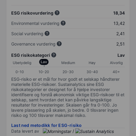
ESG risikovurdering
18,34
Environmental vurdering
13,42
Social vurdering
2,41
Governance vurdering
2,51
ESG risikokategori
Lav
Lav
Ubetydelig
Medium
Høy
Alvorlig
0-10
10-20
20-30
30-40
40+
ESG-risiko er et mål for hvor godt et selskap håndterer
materielle ESG-risikoer. Sustainalytics sine ESG
risikokategorier er designet for å hjelpe investorer
identifisere og forstå økonomisk viktige ESG-risikoer til et
selskap, samt hvordan det kan påvirke langsiktige
resultater for investeringer. Skalaen går fra 0-100. Jo
lavere plassering på skalen, jo bedre. 0 tilsvarer ingen
risiko og 100 tilsvarer maksimal risiko.
Last ned metodikk for ESG-risiko
Data levert av
/