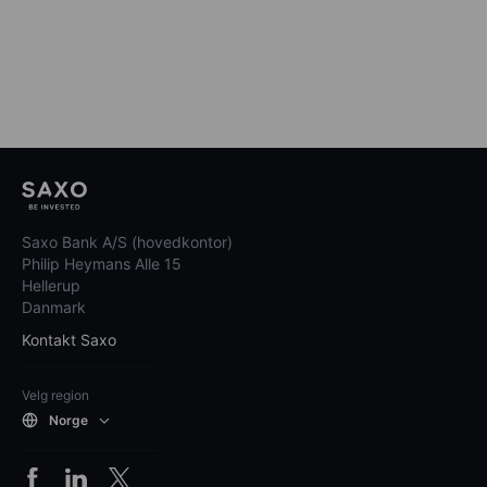
Saxo Bank A/S (hovedkontor)
Philip Heymans Alle 15
Hellerup
Danmark
Kontakt Saxo
Velg region
Norge