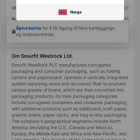
Utbytte per aksje
XXXXXXX
XXXXXXX
Norge
Avkastning på
XXXXXXX
XXXXXXX
egenkapital
Åpne konto
for å få tilgang til flere kartleggings-
og analyseverktøy.
Om Smurfit Westrock Ltd.
Smurfit WestRock PLC manufactures corrugated
packaging and consumer packaging, such as folding
cartons and paperboard. operates a vertically integrated
system supplying wood and recovered fiber to produce
various grades of board, which are then converted into
packaging products. Its main packaging categories
include corrugated containers and consumer packaging,
with additional products such as solidboard, kraft paper,
graphic board, paper sacks, and bag-in-box packaging.
The company's geographical segments include North
America (including the U.S., Canada and Mexico),
Europe, the Middle East and Africa and Asia-Pacific, and
Latin America. The majority of the company's revenue is