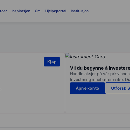
toer
Inspirasjon
Om
Hjelpeportal
Institusjon
Kjøp
Vil du begynne å invester
Handle aksjer på vår prisvinnend
Investering innebærer risiko. Du
Åpne konto
Utforsk S
n