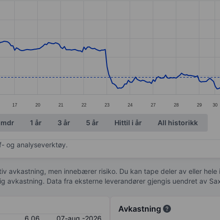
ories.
s. Data ranges from 5.2 to 9.01.
17
20
21
22
23
24
27
28
29
30
 mdr
1 år
3 år
5 år
Hittil i år
All historikk
af- og analyseverktøy.
tiv avkastning, men innebærer risiko. Du kan tape deler av eller hele
idig avkastning. Data fra eksterne leverandører gjengis uendret av Sa
Avkastning
6,06
07-aug.-2026