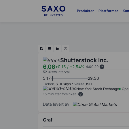
Produkter
Plattformer
Kon
Shutterstock Inc.
6,06
+0,15
/
+2,54%
14:00:29
52 ukers intervall
5,17
29,50
Ticker
SSTK:xnys
Valuta
USD
New York Stock Exchange
Ope
15 minutter forsinket
Data levert av
Graf
Chart