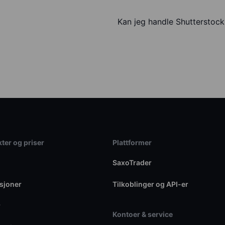
Kan jeg handle Shutterstoc
ter og priser
Plattformer
SaxoTrader
sjoner
Tilkoblinger og API-er
r
Kontoer & service