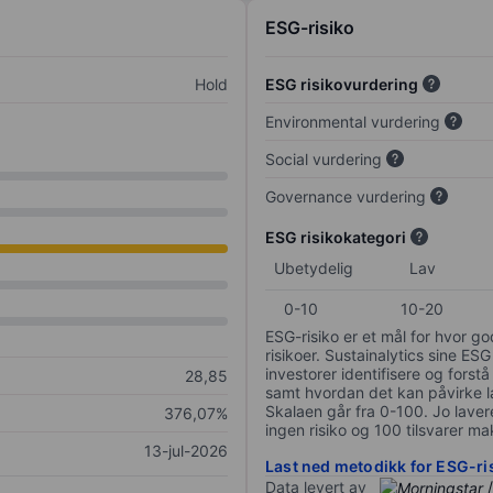
ESG-risiko
Hold
ESG risikovurdering
Environmental vurdering
Social vurdering
Governance vurdering
ESG risikokategori
Ubetydelig
Lav
0-10
10-20
ESG-risiko er et mål for hvor g
risikoer. Sustainalytics sine ESG
investorer identifisere og forstå
28,85
samt hvordan det kan påvirke lan
Skalaen går fra 0-100. Jo lavere
376,07%
ingen risiko og 100 tilsvarer mak
13-jul-2026
Last ned metodikk for ESG-ri
Data levert av
/