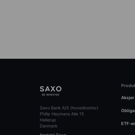
Produk
Aksjer
Saxo Bank A/S (hovedkontor)
Obliga
Philip Heymans Alle 15
Hellerup
ETF-e
Danmark
Kontakt Saxo