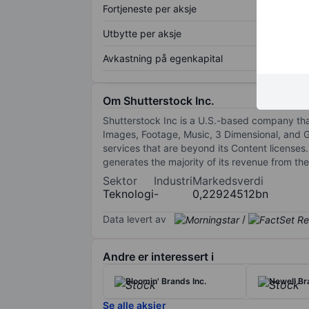
Fortjeneste per aksje
Utbytte per aksje
Avkastning på egenkapital
Om Shutterstock Inc.
Shutterstock Inc is a U.S.-based company that
Images, Footage, Music, 3 Dimensional, and G
services that are beyond its Content license
generates the majority of its revenue from th
Sektor
Industri
Markedsverdi
Teknologi
-
0,22924512bn
Data levert av
/
Andre er interessert i
Bloomin' Brands Inc.
Newell Br
Se alle aksjer