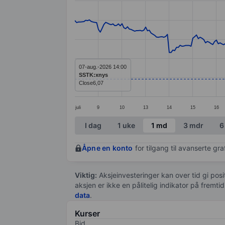
Line chart with 284 data points.
The chart has 1 X axis displaying categ
The chart has 1 Y axis displaying value
07-aug.-2026 14:00
SSTK:xnys
Close
6,07
juli
9
10
13
14
15
16
End of interactive chart.
I dag
1 uke
1 md
3 mdr
6
Åpne en konto
for tilgang til avanserte gr
Viktig:
Aksjeinvesteringer kan over tid gi posi
aksjen er ikke en pålitelig indikator på fremt
data
.
Kurser
Bid