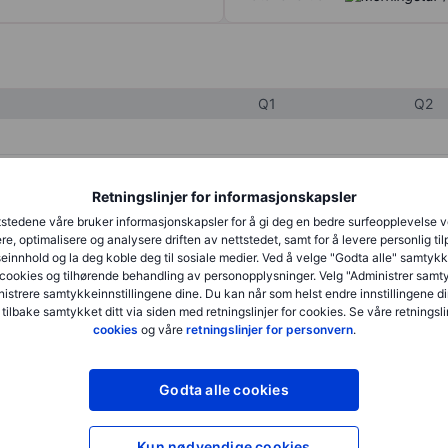
Q1
Q2
XXXXXXX
XXXXXXX
Retningslinjer for informasjonskapsler
XXXXXXX
XXXXXXX
stedene våre bruker informasjonskapsler for å gi deg en bedre surfeopplevelse 
re, optimalisere og analysere driften av nettstedet, samt for å levere personlig ti
XXXXXXX
XXXXXXX
innhold og la deg koble deg til sosiale medier. Ved å velge "Godta alle" samtykke
cookies og tilhørende behandling av personopplysninger. Velg "Administrer samt
istrere samtykkeinnstillingene dine. Du kan når som helst endre innstillingene di
 tilbake samtykket ditt via siden med retningslinjer for cookies. Se våre retningslin
XXXXXXX
XXXXXXX
cookies
og våre
retningslinjer for personvern
.
XXXXXXX
XXXXXXX
Godta alle cookies
XXXXXXX
XXXXXXX
Kun nødvendige cookies