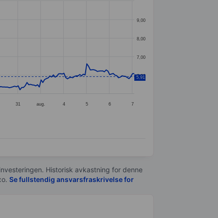
9,00
8,00
7,00
6,00
5,91
31
aug.
4
5
6
7
 investeringen. Historisk avkastning for denne
xo.
Se fullstendig ansvarsfraskrivelse for