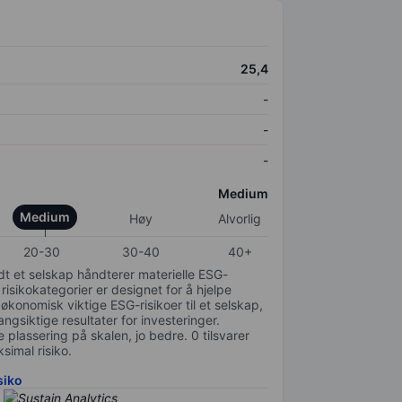
25,4
-
-
-
Medium
Medium
Høy
Alvorlig
20-30
30-40
40+
odt et selskap håndterer materielle ESG-
 risikokategorier er designet for å hjelpe
 økonomisk viktige ESG-risikoer til et selskap,
gsiktige resultater for investeringer.
 plassering på skalen, jo bedre. 0 tilsvarer
simal risiko.
siko