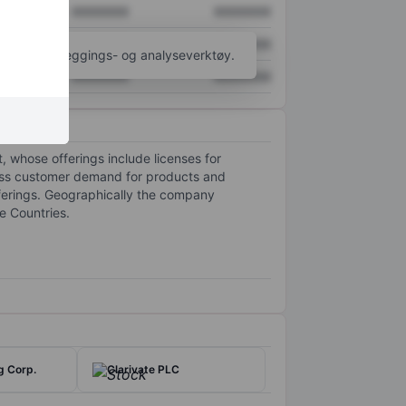
XXXXXXX
XXXXXXX
XXXXXXX
XXXXXXX
til flere kartleggings- og analyseverktøy.
XXXXXXX
XXXXXXX
, whose offerings include licenses for
ress customer demand for products and
fferings. Geographically the company
e Countries.
g Corp.
Clarivate PLC