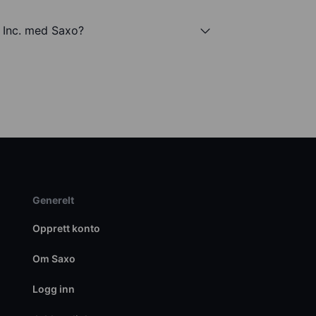
k Inc. med Saxo?
Generelt
Opprett konto
Om Saxo
Logg inn