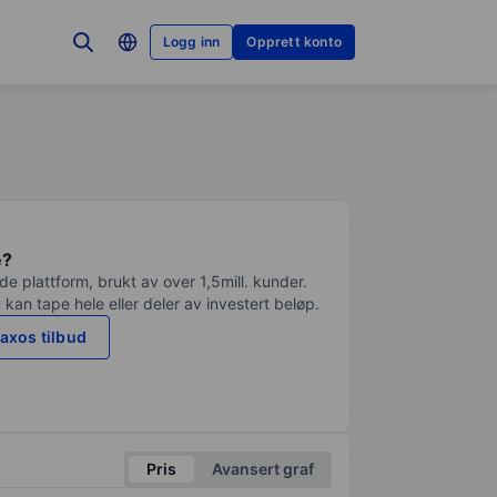
Logg inn
Opprett konto
e?
e plattform, brukt av over 1,5mill. kunder.
 kan tape hele eller deler av investert beløp.
axos tilbud
Pris
Avansert graf