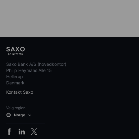
Saxo Bank A/S (hovedkontor)
Philip Heymans Alle 15
Hellerup
Danmark
Kontakt Saxo
Velg region
Norge