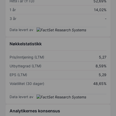
Hittil i år (YTD)
52,69%
1 år
14,02%
3 år
-
Data levert av
Nøkkelstatistikk
Pris/inntjening (LTM)
5,27
Utbyttegrad (LTM)
8,59%
EPS (LTM)
5,29
Volatilitet (30 dager)
48,65%
Data levert av
Analytikernes konsensus