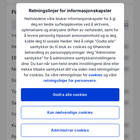
Retningslinjer for informasjonskapsler
Finansiell informasjon
Nettstedene våre bruker informasjonskapsler for å gi
deg en bedre surfeopplevelse ved å aktivere,
Q1
Q2
optimalisere og analysere driften av nettstedet, samt for
Inntektsoversikt
å levere personlig tilpasset annonseinnhold og la deg
koble deg til sosiale medier. Ved å velge "Godta alle"
Inntekter
XXXXXXX
XXXXXXX
samtykker du til bruk av cookies og tilhørende
behandling av personopplysninger. Velg "Administrer
EBITDA
XXXXXXX
XXXXXXX
samtykke" for å administrere samtykkeinnstillingene
dine. Du kan når som helst endre innstillingene dine eller
Nettoinntekt
XXXXXXX
XXXXXXX
trekke tilbake samtykket ditt via siden med retningslinjer
for cookies. Se våre retningslinjer for
cookies
og våre
Balanse
retningslinjer for personvern
.
Totale eiendeler
XXXXXXX
XXXXXXX
Godta alle cookies
Samlet gjeld
XXXXXXX
XXXXXXX
Kun nødvendige cookies
Forholdstall
Kurs/salg
XXXXXXX
XXXXXXX
Administrer cookies
Fortjeneste per aksje
XXXXXXX
XXXXXXX