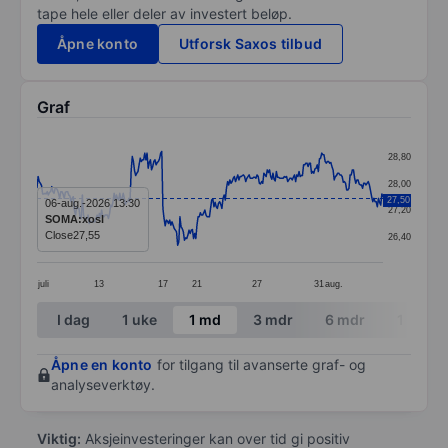
tape hele eller deler av investert beløp.
Åpne konto
Utforsk Saxos tilbud
Graf
Chart
28,80
Line chart with 306 data points.
28,00
The chart has 1 X axis displaying categories.
27,50
06-aug.-2026 13:30
27,20
SOMA:xosl
The chart has 1 Y axis displaying values. Data ranges 
Close
27,55
26,40
juli
13
17
21
27
31
aug.
End of interactive chart.
I dag
1 uke
1 md
3 mdr
6 mdr
1 år
Åpne en konto
for tilgang til avanserte graf- og
analyseverktøy.
Viktig:
Aksjeinvesteringer kan over tid gi positiv