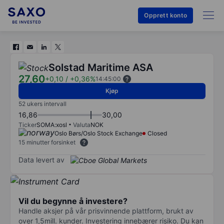
Opprett konto
Solstad Maritime ASA
27,60
+0,10
/
+0,36%
14:45:00
Kjøp
52 ukers intervall
16,86
30,00
Ticker
SOMA:xosl
Valuta
NOK
Oslo Børs/Oslo Stock Exchange
Closed
15 minutter forsinket
Data levert av
Vil du begynne å investere?
Handle aksjer på vår prisvinnende plattform, brukt av
over 1,5mill. kunder. Investering innebærer risiko. Du kan