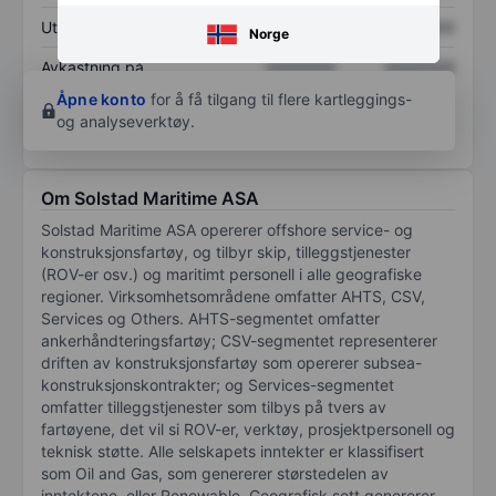
Utbytte per aksje
XXXXXXX
XXXXXXX
Norge
Avkastning på
XXXXXXX
XXXXXXX
egenkapital
Åpne konto
for å få tilgang til flere kartleggings-
og analyseverktøy.
Om Solstad Maritime ASA
Solstad Maritime ASA opererer offshore service- og
konstruksjonsfartøy, og tilbyr skip, tilleggstjenester
(ROV-er osv.) og maritimt personell i alle geografiske
regioner. Virksomhetsområdene omfatter AHTS, CSV,
Services og Others. AHTS-segmentet omfatter
ankerhåndteringsfartøy; CSV-segmentet representerer
driften av konstruksjonsfartøy som opererer subsea-
konstruksjonskontrakter; og Services-segmentet
omfatter tilleggstjenester som tilbys på tvers av
fartøyene, det vil si ROV-er, verktøy, prosjektpersonell og
teknisk støtte. Alle selskapets inntekter er klassifisert
som Oil and Gas, som genererer størstedelen av
inntektene, eller Renewable. Geografisk sett genererer