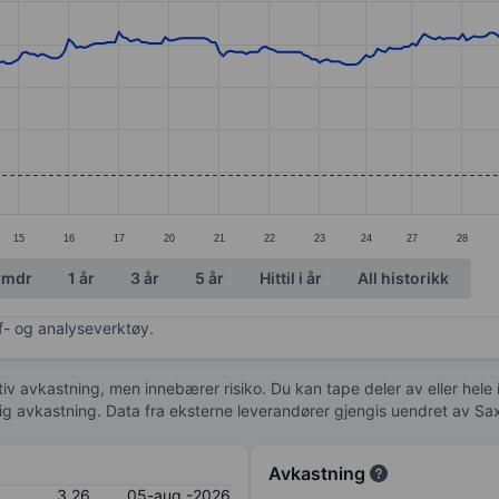
ories.
s. Data ranges from 3 to 4.52.
15
16
17
20
21
22
23
24
27
28
 mdr
1 år
3 år
5 år
Hittil i år
All historikk
af- og analyseverktøy.
tiv avkastning, men innebærer risiko. Du kan tape deler av eller hele
idig avkastning. Data fra eksterne leverandører gjengis uendret av Sa
Avkastning
3,26
05-aug.-2026