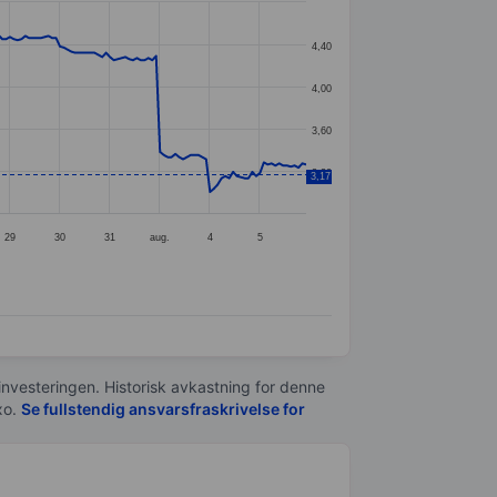
4,40
4,00
3,60
3,20
3,17
29
30
31
aug.
4
5
 investeringen. Historisk avkastning for denne
xo.
Se fullstendig ansvarsfraskrivelse for