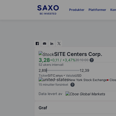
Produkter
Plattformer
Kon
SITE Centers Corp.
3,28
+0,11
/
+3,47%
20:10:00
52 ukers intervall
2,89
12,39
Ticker
SITC:xnys
Valuta
USD
New York Stock Exchange
Clo
15 minutter forsinket
Data levert av
Graf
Chart