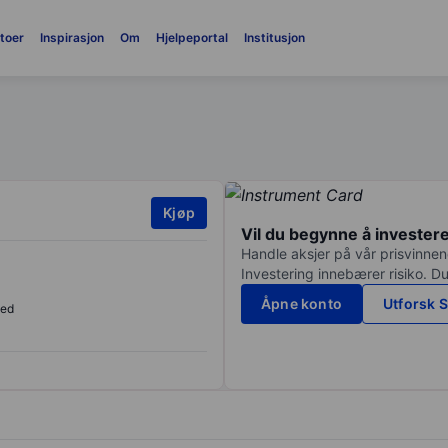
toer
Inspirasjon
Om
Hjelpeportal
Institusjon
Kjøp
Vil du begynne å invester
Handle aksjer på vår prisvinnend
Investering innebærer risiko. Du
Åpne konto
Utforsk S
sed