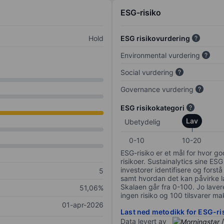
ESG-risiko
Hold
ESG risikovurdering
Environmental vurdering
Social vurdering
Governance vurdering
ESG risikokategori
Lav
Ubetydelig
0-10
10-20
ESG-risiko er et mål for hvor g
risikoer. Sustainalytics sine ESG
investorer identifisere og forstå
5
samt hvordan det kan påvirke lan
Skalaen går fra 0-100. Jo lavere
51,06%
ingen risiko og 100 tilsvarer mak
01-apr-2026
Last ned metodikk for ESG-ri
Data levert av
/