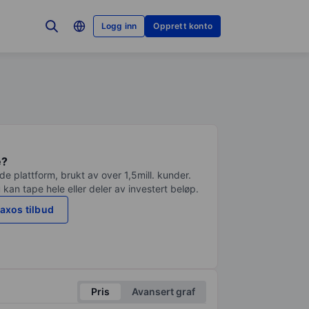
Logg inn
Opprett konto
e?
e plattform, brukt av over 1,5mill. kunder.
 kan tape hele eller deler av investert beløp.
axos tilbud
Pris
Avansert graf