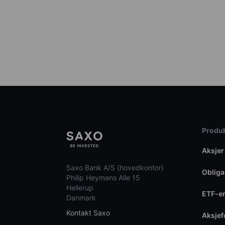
Produk
Aksjer
Saxo Bank A/S (hovedkontor)
Obliga
Philip Heymans Alle 15
Hellerup
ETF-e
Danmark
Kontakt Saxo
Aksje