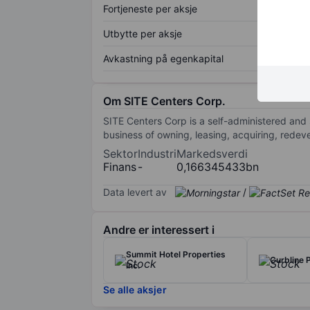
Fortjeneste per aksje
Utbytte per aksje
Avkastning på egenkapital
Om SITE Centers Corp.
SITE Centers Corp is a self-administered and
business of owning, leasing, acquiring, rede
Sektor
Industri
Markedsverdi
Finans
-
0,166345433bn
Data levert av
/
Andre er interessert i
Summit Hotel Properties
Curbline 
Inc.
Se alle aksjer