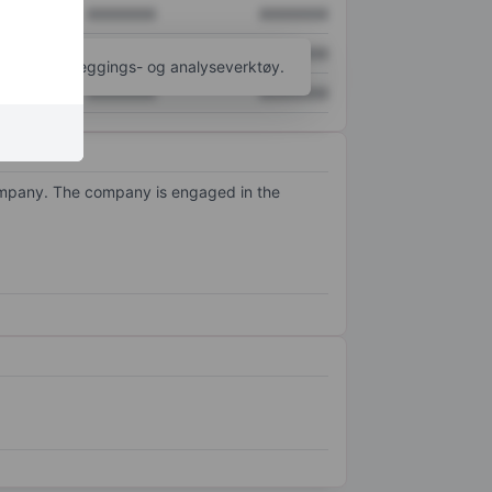
XXXXXXX
XXXXXXX
XXXXXXX
XXXXXXX
til flere kartleggings- og analyseverktøy.
XXXXXXX
XXXXXXX
company. The company is engaged in the