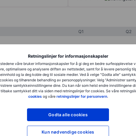
Q1
Q2
XXXXXXX
XXXXXXX
Retningslinjer for informasjonskapsler
XXXXXXX
XXXXXXX
stedene våre bruker informasjonskapsler for å gi deg en bedre surfeopplevelse 
re, optimalisere og analysere driften av nettstedet, samt for å levere personlig ti
XXXXXXX
XXXXXXX
innhold og la deg koble deg til sosiale medier. Ved å velge "Godta alle" samtykke
cookies og tilhørende behandling av personopplysninger. Velg "Administrer samt
istrere samtykkeinnstillingene dine. Du kan når som helst endre innstillingene di
 tilbake samtykket ditt via siden med retningslinjer for cookies. Se våre retningslin
XXXXXXX
XXXXXXX
cookies
og våre
retningslinjer for personvern
.
XXXXXXX
XXXXXXX
Godta alle cookies
XXXXXXX
XXXXXXX
Kun nødvendige cookies