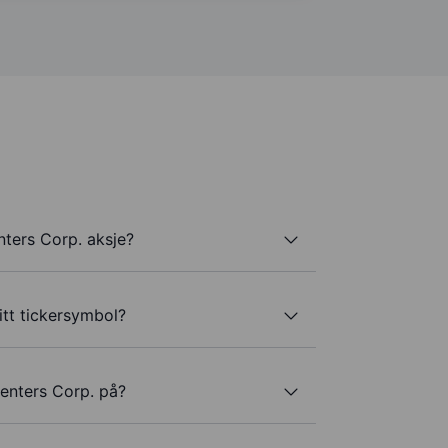
ters Corp. aksje?
itt tickersymbol?
enters Corp. på?