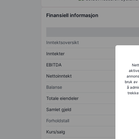
Finansiell informasjon
Inntektsoversikt
Inntekter
EBITDA
Nett
aktive
Nettoinntekt
annonse
bruk av 
Balanse
å admin
trekke
Totale eiendeler
Samlet gjeld
Forholdstall
Kurs/salg