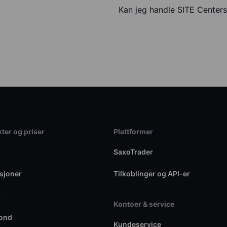
Kan jeg handle SITE Center
ter og priser
Plattformer
SaxoTrader
sjoner
Tilkoblinger og API-er
r
Kontoer & service
fond
Kundeservice