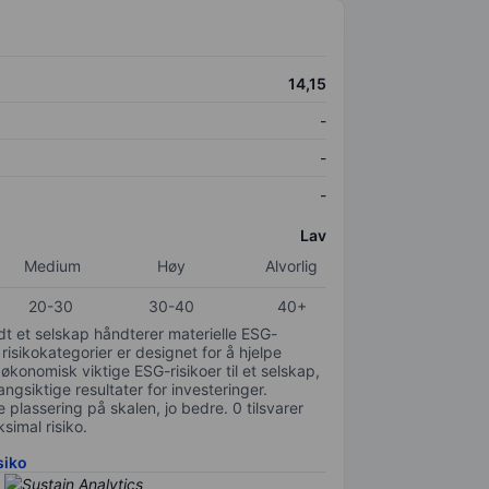
14,15
-
-
-
Lav
Medium
Høy
Alvorlig
20-30
30-40
40+
odt et selskap håndterer materielle ESG-
 risikokategorier er designet for å hjelpe
 økonomisk viktige ESG-risikoer til et selskap,
gsiktige resultater for investeringer.
 plassering på skalen, jo bedre. 0 tilsvarer
simal risiko.
siko