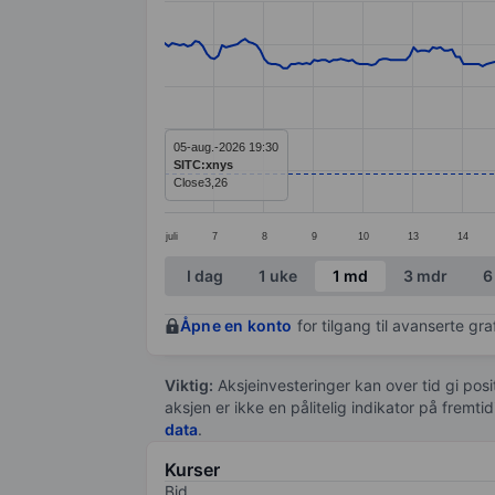
Line chart with 296 data points.
The chart has 1 X axis displaying categ
The chart has 1 Y axis displaying value
05-aug.-2026 19:30
SITC:xnys
Close
3,26
juli
7
8
9
10
13
14
End of interactive chart.
I dag
1 uke
1 md
3 mdr
6
Åpne en konto
for tilgang til avanserte gr
Viktig:
Aksjeinvesteringer kan over tid gi posi
aksjen er ikke en pålitelig indikator på fremt
data
.
Kurser
Bid