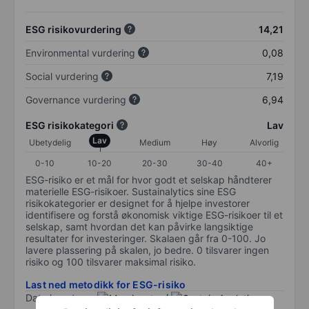
ESG risikovurdering
14,21
Environmental vurdering
0,08
Social vurdering
7,19
Governance vurdering
6,94
ESG risikokategori
Lav
Lav
Ubetydelig
Medium
Høy
Alvorlig
0-10
10-20
20-30
30-40
40+
ESG-risiko er et mål for hvor godt et selskap håndterer
materielle ESG-risikoer. Sustainalytics sine ESG
risikokategorier er designet for å hjelpe investorer
identifisere og forstå økonomisk viktige ESG-risikoer til et
selskap, samt hvordan det kan påvirke langsiktige
resultater for investeringer. Skalaen går fra 0-100. Jo
lavere plassering på skalen, jo bedre. 0 tilsvarer ingen
risiko og 100 tilsvarer maksimal risiko.
Last ned metodikk for ESG-risiko
Data levert av
/