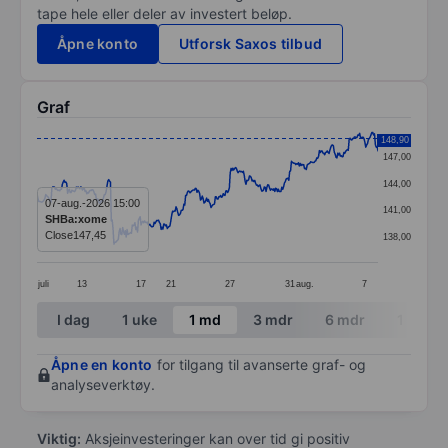
tape hele eller deler av investert beløp.
Åpne konto
Utforsk Saxos tilbud
Graf
Chart
148,90
147,00
Line chart with 391 data points.
144,00
The chart has 1 X axis displaying categories.
07-aug.-2026 15:00
141,00
SHBa:xome
The chart has 1 Y axis displaying values. Data ranges 
Close
147,45
138,00
juli
13
17
21
27
31
aug.
7
End of interactive chart.
I dag
1 uke
1 md
3 mdr
6 mdr
1 år
Åpne en konto
for tilgang til avanserte graf- og
analyseverktøy.
Viktig:
Aksjeinvesteringer kan over tid gi positiv