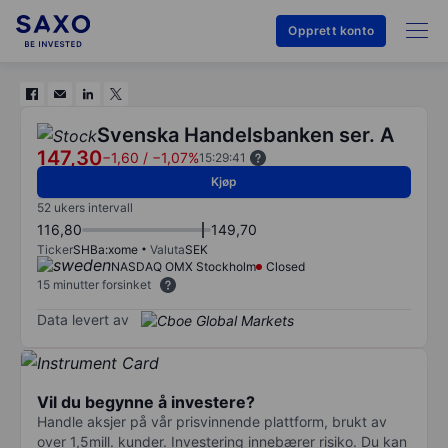
Opprett konto
Svenska Handelsbanken ser. A
147,30
−1,60
/
−1,07%
15:29:41
Kjøp
52 ukers intervall
116,80
149,70
Ticker
SHBa:xome
Valuta
SEK
NASDAQ OMX Stockholm
Closed
15 minutter forsinket
Data levert av
Vil du begynne å investere?
Handle aksjer på vår prisvinnende plattform, brukt av
over 1,5mill. kunder. Investering innebærer risiko. Du kan