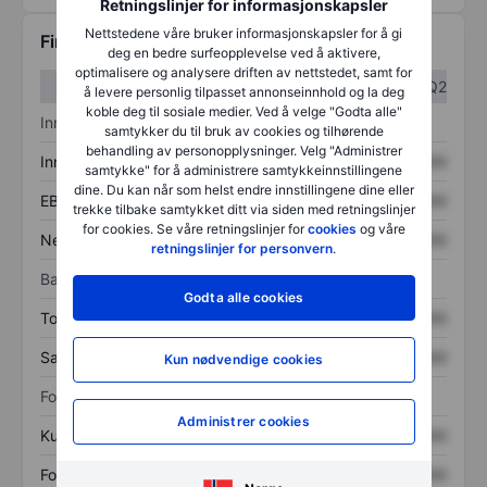
Retningslinjer for informasjonskapsler
Nettstedene våre bruker informasjonskapsler for å gi
Finansiell informasjon
deg en bedre surfeopplevelse ved å aktivere,
optimalisere og analysere driften av nettstedet, samt for
Q1
Q2
å levere personlig tilpasset annonseinnhold og la deg
koble deg til sosiale medier. Ved å velge "Godta alle"
Inntektsoversikt
samtykker du til bruk av cookies og tilhørende
behandling av personopplysninger. Velg "Administrer
Inntekter
XXXXXXX
XXXXXXX
samtykke" for å administrere samtykkeinnstillingene
dine. Du kan når som helst endre innstillingene dine eller
EBITDA
XXXXXXX
XXXXXXX
trekke tilbake samtykket ditt via siden med retningslinjer
for cookies. Se våre retningslinjer for
cookies
og våre
Nettoinntekt
XXXXXXX
XXXXXXX
retningslinjer for personvern
.
Balanse
Godta alle cookies
Totale eiendeler
XXXXXXX
XXXXXXX
Samlet gjeld
XXXXXXX
XXXXXXX
Kun nødvendige cookies
Forholdstall
Administrer cookies
Kurs/salg
XXXXXXX
XXXXXXX
Fortjeneste per aksje
XXXXXXX
XXXXXXX