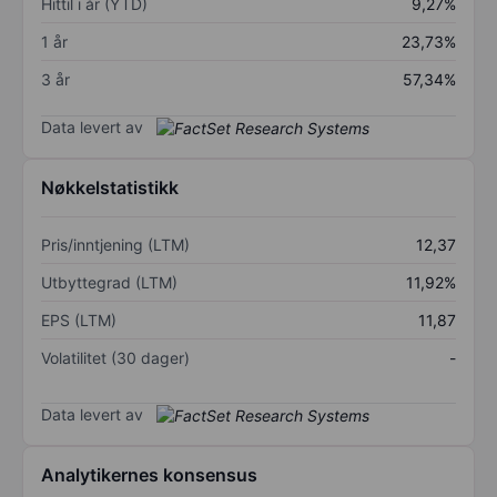
Hittil i år (YTD)
9,27%
1 år
23,73%
3 år
57,34%
Data levert av
Nøkkelstatistikk
Pris/inntjening (LTM)
12,37
Utbyttegrad (LTM)
11,92%
EPS (LTM)
11,87
Volatilitet (30 dager)
-
Data levert av
Analytikernes konsensus