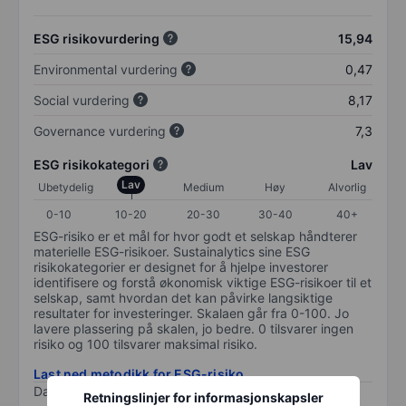
ESG risikovurdering
15,94
Environmental vurdering
0,47
Social vurdering
8,17
Governance vurdering
7,3
ESG risikokategori
Lav
Lav
Ubetydelig
Medium
Høy
Alvorlig
0-10
10-20
20-30
30-40
40+
ESG-risiko er et mål for hvor godt et selskap håndterer
materielle ESG-risikoer. Sustainalytics sine ESG
risikokategorier er designet for å hjelpe investorer
identifisere og forstå økonomisk viktige ESG-risikoer til et
selskap, samt hvordan det kan påvirke langsiktige
resultater for investeringer. Skalaen går fra 0-100. Jo
lavere plassering på skalen, jo bedre. 0 tilsvarer ingen
risiko og 100 tilsvarer maksimal risiko.
Last ned metodikk for ESG-risiko
Data levert av
/
Retningslinjer for informasjonskapsler