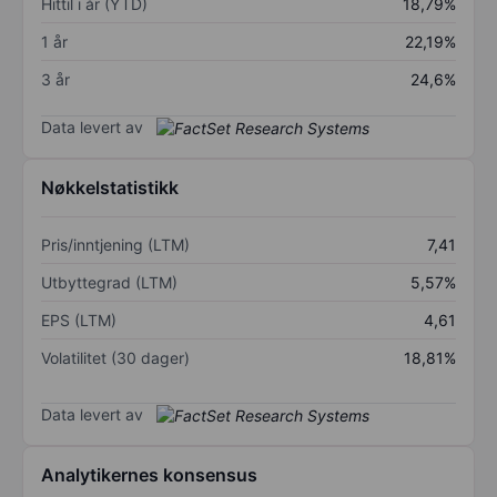
Hittil i år (YTD)
18,79%
1 år
22,19%
3 år
24,6%
Data levert av
Nøkkelstatistikk
Pris/inntjening (LTM)
7,41
Utbyttegrad (LTM)
5,57%
EPS (LTM)
4,61
Volatilitet (30 dager)
18,81%
Data levert av
Analytikernes konsensus