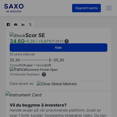
Opprett konto
Scor SE
34,60
+0,30
/
+0,87%
11:29:13
Kjøp
52 ukers intervall
25,30
35,30
Ticker
SCR:xpar
Valuta
EUR
Euronext Paris
Open
15 minutter forsinket
Data levert av
Vil du begynne å investere?
Handle aksjer på vår prisvinnende plattform, brukt av
over 1,5mill. kunder. Investering innebærer risiko. Du kan