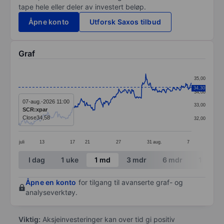
tape hele eller deler av investert beløp.
Åpne konto
Utforsk Saxos tilbud
Graf
Chart
35,00
Line chart with 398 data points.
34,30
34,00
The chart has 1 X axis displaying categories.
07-aug.-2026 11:00
33,00
SCR:xpar
The chart has 1 Y axis displaying values. Data ranges 
Close
34,58
32,00
juli
13
17
21
27
31
aug.
7
End of interactive chart.
I dag
1 uke
1 md
3 mdr
6 mdr
1 år
Åpne en konto
for tilgang til avanserte graf- og
analyseverktøy.
Viktig:
Aksjeinvesteringer kan over tid gi positiv