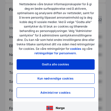
Nettstedene våre bruker informasjonskapsler for å gi
deg en bedre surfeopplevelse ved å aktivere,
Finansiell informasjon
optimalisere og analysere driften av nettstedet, samt for
å levere personlig tilpasset annonseinnhold og la deg
Q1
Q2
koble deg til sosiale medier. Ved å velge "Godta alle"
samtykker du til bruk av cookies og tilhørende
Inntektsoversikt
behandling av personopplysninger. Velg "Administrer
samtykke" for å administrere samtykkeinnstillingene
Inntekter
XXXXXXX
XXXXXXX
dine. Du kan når som helst endre innstillingene dine eller
trekke tilbake samtykket ditt via siden med retningslinjer
EBITDA
XXXXXXX
XXXXXXX
for cookies. Se våre retningslinjer for
cookies
og våre
retningslinjer for personvern
.
Nettoinntekt
XXXXXXX
XXXXXXX
Balanse
Godta alle cookies
Totale eiendeler
XXXXXXX
XXXXXXX
Kun nødvendige cookies
Samlet gjeld
XXXXXXX
XXXXXXX
Forholdstall
Administrer cookies
Kurs/salg
XXXXXXX
XXXXXXX
Norge
Fortjeneste per aksje
XXXXXXX
XXXXXXX