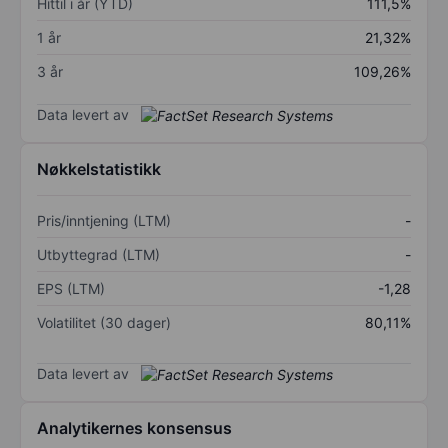
Hittil i år (YTD)
111,5%
1 år
21,32%
3 år
109,26%
Data levert av
Nøkkelstatistikk
Pris/inntjening (LTM)
-
Utbyttegrad (LTM)
-
EPS (LTM)
-1,28
Volatilitet (30 dager)
80,11%
Data levert av
Analytikernes konsensus