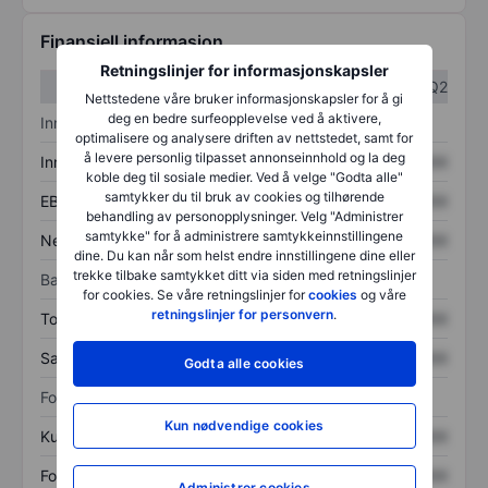
Finansiell informasjon
Retningslinjer for informasjonskapsler
Q1
Q2
Nettstedene våre bruker informasjonskapsler for å gi
deg en bedre surfeopplevelse ved å aktivere,
Inntektsoversikt
optimalisere og analysere driften av nettstedet, samt for
å levere personlig tilpasset annonseinnhold og la deg
Inntekter
XXXXXXX
XXXXXXX
koble deg til sosiale medier. Ved å velge "Godta alle"
samtykker du til bruk av cookies og tilhørende
EBITDA
XXXXXXX
XXXXXXX
behandling av personopplysninger. Velg "Administrer
samtykke" for å administrere samtykkeinnstillingene
Nettoinntekt
XXXXXXX
XXXXXXX
dine. Du kan når som helst endre innstillingene dine eller
trekke tilbake samtykket ditt via siden med retningslinjer
Balanse
for cookies. Se våre retningslinjer for
cookies
og våre
retningslinjer for personvern
.
Totale eiendeler
XXXXXXX
XXXXXXX
Samlet gjeld
XXXXXXX
XXXXXXX
Godta alle cookies
Forholdstall
Kun nødvendige cookies
Kurs/salg
XXXXXXX
XXXXXXX
Fortjeneste per aksje
XXXXXXX
XXXXXXX
Administrer cookies