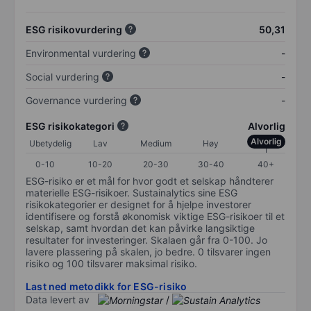
ESG risikovurdering
50,31
Environmental vurdering
-
Social vurdering
-
Governance vurdering
-
ESG risikokategori
Alvorlig
Alvorlig
Ubetydelig
Lav
Medium
Høy
0-10
10-20
20-30
30-40
40+
ESG-risiko er et mål for hvor godt et selskap håndterer
materielle ESG-risikoer. Sustainalytics sine ESG
risikokategorier er designet for å hjelpe investorer
identifisere og forstå økonomisk viktige ESG-risikoer til et
selskap, samt hvordan det kan påvirke langsiktige
resultater for investeringer. Skalaen går fra 0-100. Jo
lavere plassering på skalen, jo bedre. 0 tilsvarer ingen
risiko og 100 tilsvarer maksimal risiko.
Last ned metodikk for ESG-risiko
Data levert av
/