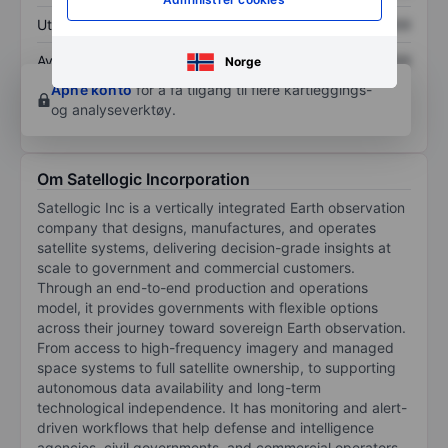
Utbytte per aksje
XXXXXXX
XXXXXXX
Avkastning på
XXXXXXX
XXXXXXX
Norge
egenkapital
Åpne konto
for å få tilgang til flere kartleggings-
og analyseverktøy.
Om Satellogic Incorporation
Satellogic Inc is a vertically integrated Earth observation
company that designs, manufactures, and operates
satellite systems, delivering decision-grade insights at
scale to government and commercial customers.
Through an end-to-end production and operations
model, it provides governments with flexible options
across their journey toward sovereign Earth observation.
From access to high-frequency imagery and managed
space systems to full satellite ownership, to supporting
autonomous data availability and long-term
technological independence. It has monitoring and alert-
driven workflows that help defense and intelligence
agencies, civil governments, and commercial operators