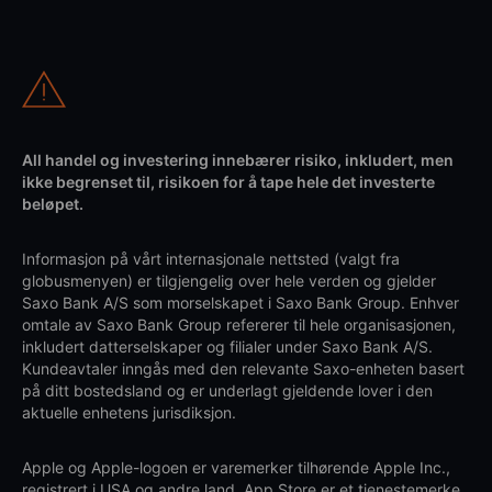
All handel og investering innebærer risiko, inkludert, men
ikke begrenset til, risikoen for å tape hele det investerte
beløpet.
Informasjon på vårt internasjonale nettsted (valgt fra
globusmenyen) er tilgjengelig over hele verden og gjelder
Saxo Bank A/S som morselskapet i Saxo Bank Group. Enhver
omtale av Saxo Bank Group refererer til hele organisasjonen,
inkludert datterselskaper og filialer under Saxo Bank A/S.
Kundeavtaler inngås med den relevante Saxo-enheten basert
på ditt bostedsland og er underlagt gjeldende lover i den
aktuelle enhetens jurisdiksjon.
Apple og Apple-logoen er varemerker tilhørende Apple Inc.,
registrert i USA og andre land. App Store er et tjenestemerke