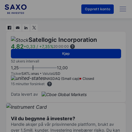
Opprett konto
Satellogic Incorporation
4,82
+0,33
/
+7,35%
20:00:00
Kjøp
52 ukers intervall
1,25
12,00
Ticker
SATL:xnas
Valuta
USD
NASDAQ (Small cap)
Closed
15 minutter forsinket
Data levert av
Vil du begynne å investere?
Handle aksjer på vår prisvinnende plattform, brukt av
over 1,5mill. kunder. Investering innebærer risiko. Du kan