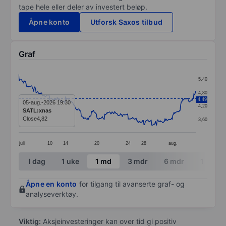
tape hele eller deler av investert beløp.
Åpne konto
Utforsk Saxos tilbud
Graf
Chart
5,40
Line chart with 295 data points.
4,80
4,49
The chart has 1 X axis displaying categories.
05-aug.-2026 19:30
4,20
SATL:xnas
The chart has 1 Y axis displaying values. Data ranges 
Close
4,82
3,60
juli
10
14
20
24
28
aug.
End of interactive chart.
I dag
1 uke
1 md
3 mdr
6 mdr
1 år
Åpne en konto
for tilgang til avanserte graf- og
analyseverktøy.
Viktig:
Aksjeinvesteringer kan over tid gi positiv