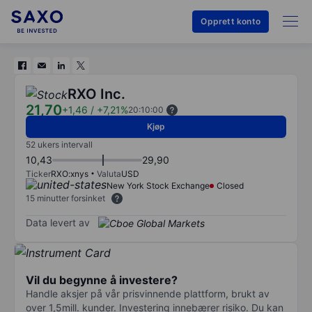
Opprett konto
RXO Inc.
21,70
+1,46
/
+7,21%
20:10:00
Kjøp
52 ukers intervall
10,43
29,90
Ticker
RXO:xnys
Valuta
USD
New York Stock Exchange
Closed
15 minutter forsinket
Data levert av
Vil du begynne å investere?
Handle aksjer på vår prisvinnende plattform, brukt av
over 1,5mill. kunder. Investering innebærer risiko. Du kan