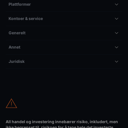
Plattformer
Kontoer & service
Generelt
Annet
Juridisk
All handel og investering innebærer risiko, inkludert, men
ikke begrenset til, risikoen for å tape hele det investerte