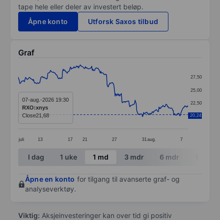
tape hele eller deler av investert beløp.
Åpne konto
Utforsk Saxos tilbud
Graf
Chart
27,50
Line chart with 299 data points.
25,00
The chart has 1 X axis displaying categories.
07-aug.-2026 19:30
22,50
RXO:xnys
The chart has 1 Y axis displaying values. Data ranges 
Close
21,68
20,24
20,00
juli
13
17
21
27
31
aug.
7
End of interactive chart.
I dag
1 uke
1 md
3 mdr
6 mdr
1 år
Åpne en konto
for tilgang til avanserte graf- og
analyseverktøy.
Viktig:
Aksjeinvesteringer kan over tid gi positiv