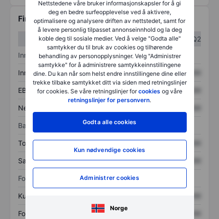
Nettstedene våre bruker informasjonskapsler for å gi
deg en bedre surfeopplevelse ved å aktivere,
Finansiell informasjon
optimalisere og analysere driften av nettstedet, samt for
å levere personlig tilpasset annonseinnhold og la deg
koble deg til sosiale medier. Ved å velge "Godta alle"
Q1
Q2
samtykker du til bruk av cookies og tilhørende
Inntektsoversikt
behandling av personopplysninger. Velg "Administrer
samtykke" for å administrere samtykkeinnstillingene
Inntekter
XXXXXXX
XXXXXXX
dine. Du kan når som helst endre innstillingene dine eller
trekke tilbake samtykket ditt via siden med retningslinjer
EBITDA
XXXXXXX
XXXXXXX
for cookies. Se våre retningslinjer for
cookies
og våre
retningslinjer for personvern
.
Nettoinntekt
XXXXXXX
XXXXXXX
Godta alle cookies
Balanse
Totale eiendeler
XXXXXXX
XXXXXXX
Kun nødvendige cookies
Samlet gjeld
XXXXXXX
XXXXXXX
Administrer cookies
Forholdstall
Kurs/salg
XXXXXXX
XXXXXXX
Norge
Fortjeneste per aksje
XXXXXXX
XXXXXXX