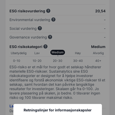
ESG risikovurdering
20,54
Environmental vurdering
-
Social vurdering
-
Governance vurdering
-
ESG risikokategori
Medium
Medium
Ubetydelig
Lav
Høy
Alvorlig
0-10
10-20
20-30
30-40
40+
ESG-risiko er et mål for hvor godt et selskap håndterer
materielle ESG-risikoer. Sustainalytics sine ESG
risikokategorier er designet for å hjelpe investorer
identifisere og forstå økonomisk viktige ESG-risikoer til et
selskap, samt hvordan det kan påvirke langsiktige
resultater for investeringer. Skalaen går fra 0-100. Jo
lavere plassering på skalen, jo bedre. 0 tilsvarer ingen
risiko og 100 tilsvarer maksimal risiko.
Last ned metodikk for ESG-risiko
Retningslinjer for informasjonskapsler
Data levert av
/