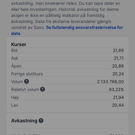
avkastning, men innebærer risiko. Du kan tape deler av
eller hele investeringen. Historisk avkastning for denne
aksjen er ikke en pålitelig indikator på fremtidig
avkastning. Data fra eksterne leverandører gjengis
uendret av Saxo.
Se fullstendig ansvarsfraskrivelse for
data
.
Kurser
Bid
21,69
Ask
21,71
Åpen
20,88
Forrige sluttkurs
20,24
Volum
2 133 768,00
Relativt volum
93,23%
Høy
21,94
Lav
20,44
Avkastning