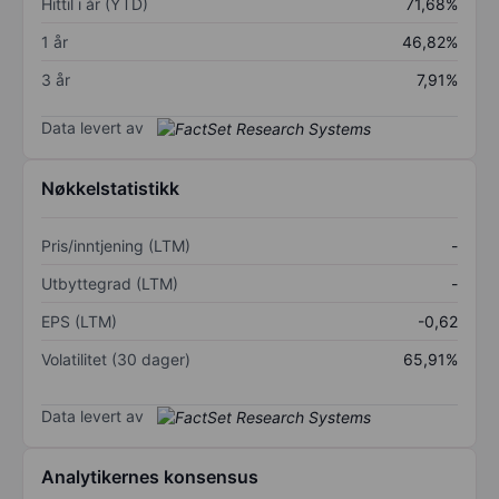
Hittil i år (YTD)
71,68%
1 år
46,82%
3 år
7,91%
Data levert av
Nøkkelstatistikk
Pris/inntjening (LTM)
-
Utbyttegrad (LTM)
-
EPS (LTM)
-0,62
Volatilitet (30 dager)
65,91%
Data levert av
Analytikernes konsensus