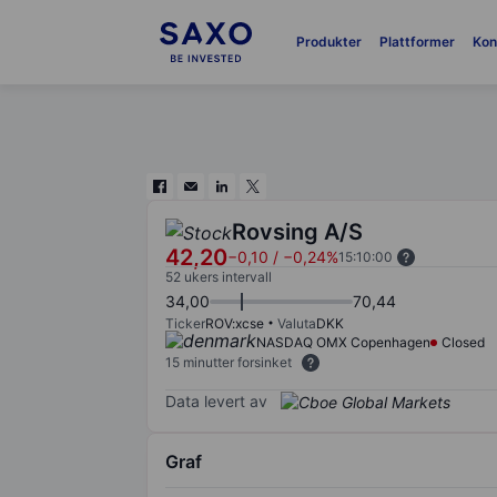
Produkter
Plattformer
Kon
Rovsing A/S
42,20
−0,10
/
−0,24%
15:10:00
52 ukers intervall
34,00
70,44
Ticker
ROV:xcse
Valuta
DKK
NASDAQ OMX Copenhagen
Closed
15 minutter forsinket
Data levert av
Graf
Chart