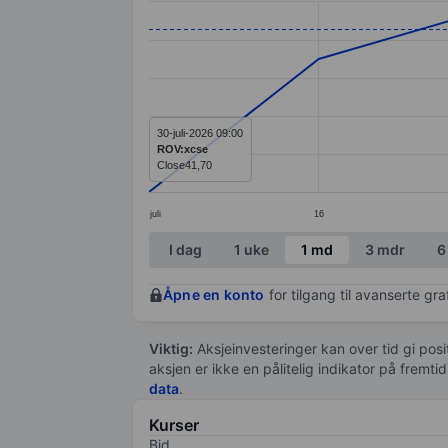
Line chart with 7 data points.
The chart has 1 X axis displaying categ
The chart has 1 Y axis displaying value
30-juli-2026 09:00
ROV:xcse
Close
41,70
juli
16
End of interactive chart.
I dag
1 uke
1 md
3 mdr
6
Åpne en konto
for tilgang til avanserte gr
Viktig:
Aksjeinvesteringer kan over tid gi posi
aksjen er ikke en pålitelig indikator på fremt
data
.
Kurser
Bid