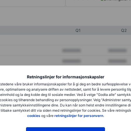
Q1
Q2
XXXXXXX
XXXXXXX
XXXXXXX
XXXXXXX
XXXXXXX
XXXXXXX
Retningslinjer for informasjonskapsler
stedene våre bruker informasjonskapsler for å gi deg en bedre surfeopplevelse 
re, optimalisere og analysere driften av nettstedet, samt for å levere personlig ti
XXXXXXX
XXXXXXX
innhold og la deg koble deg til sosiale medier. Ved å velge "Godta alle" samtykke
cookies og tilhørende behandling av personopplysninger. Velg "Administrer samt
XXXXXXX
XXXXXXX
istrere samtykkeinnstillingene dine. Du kan når som helst endre innstillingene di
 tilbake samtykket ditt via siden med retningslinjer for cookies. Se våre retningslin
cookies
og våre
retningslinjer for personvern
.
XXXXXXX
XXXXXXX