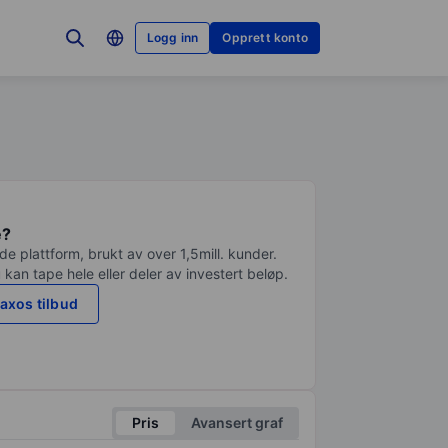
Logg inn
Opprett konto
e?
e plattform, brukt av over 1,5mill. kunder.
 kan tape hele eller deler av investert beløp.
axos tilbud
Pris
Avansert graf