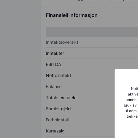
Finansiell informasjon
Inntektsoversikt
Inntekter
EBITDA
Nettoinntekt
Balanse
Nett
aktive
Totale eiendeler
annonse
bruk av 
Samlet gjeld
å admin
trekke
Forholdstall
Kurs/salg