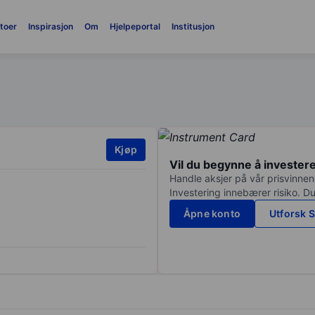
toer
Inspirasjon
Om
Hjelpeportal
Institusjon
Kjøp
Vil du begynne å invester
Handle aksjer på vår prisvinnend
Investering innebærer risiko. Du
Åpne konto
Utforsk S