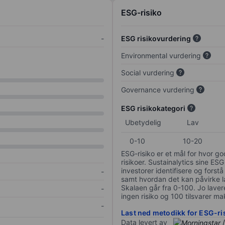
ESG-risiko
-
ESG risikovurdering
Environmental vurdering
Social vurdering
Governance vurdering
ESG risikokategori
Ubetydelig
Lav
0-10
10-20
ESG-risiko er et mål for hvor g
risikoer. Sustainalytics sine ESG
investorer identifisere og forstå
-
samt hvordan det kan påvirke lan
Skalaen går fra 0-100. Jo lavere
-
ingen risiko og 100 tilsvarer mak
-
Last ned metodikk for ESG-ri
Data levert av
/