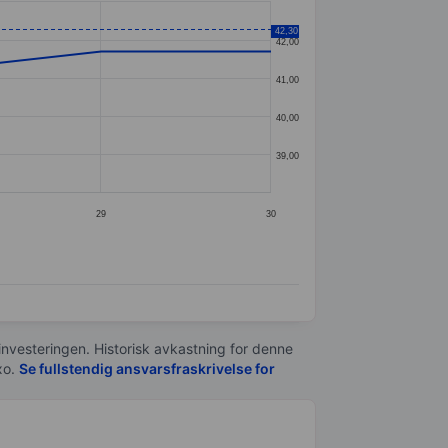
42,30
42,00
41,00
40,00
39,00
29
30
 investeringen. Historisk avkastning for denne
xo.
Se fullstendig ansvarsfraskrivelse for