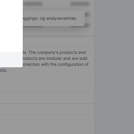
XXXXXXX
XXXXXXX
XXXXXXX
XXXXXXX
til flere kartleggings- og analyseverktøy.
XXXXXXX
XXXXXXX
 their payloads. The company's products and
ments. Its products are modular and are sold
ation. In connection with the configuration of
eds.