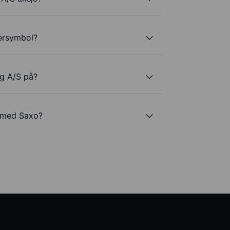
kersymbol?
ng A/S på?
S med Saxo?