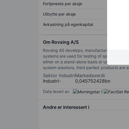
Fortjeneste per aksje
Utbytte per aksje
Avkastning på egenkapital
Om Rovsing A/S
Rovsing AS develops, manufactures and delive
systems are used for testing of spacecraft s
either on a stand-alone basis or used as modul
system solutions, third parties' products are 
Sektor
Industri
Markedsverdi
Industri
-
0,045752428bn
Data levert av
/
Andre er interessert i