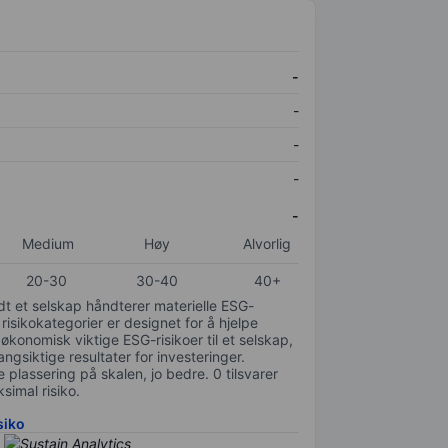
-
-
-
-
-
Medium
Høy
Alvorlig
20-30
30-40
40+
odt et selskap håndterer materielle ESG-
 risikokategorier er designet for å hjelpe
 økonomisk viktige ESG-risikoer til et selskap,
gsiktige resultater for investeringer.
 plassering på skalen, jo bedre. 0 tilsvarer
simal risiko.
siko