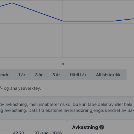
ories.
s. Data ranges from 38 to 42.8.
21
 mdr
1 år
3 år
5 år
Hittil i år
All historikk
af- og analyseverktøy.
tiv avkastning, men innebærer risiko. Du kan tape deler av eller hele
idig avkastning. Data fra eksterne leverandører gjengis uendret av Sa
Avkastning
42,20
07-aug.-2026