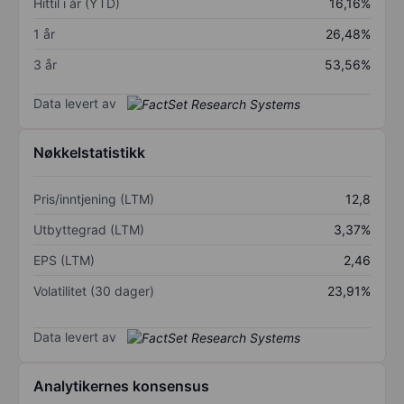
Hittil i år (YTD)
16,16%
1 år
26,48%
3 år
53,56%
Data levert av
Nøkkelstatistikk
Pris/inntjening (LTM)
12,8
Utbyttegrad (LTM)
3,37%
EPS (LTM)
2,46
Volatilitet (30 dager)
23,91%
Data levert av
Analytikernes konsensus