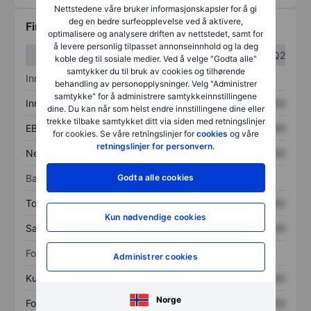
Nettstedene våre bruker informasjonskapsler for å gi
deg en bedre surfeopplevelse ved å aktivere,
Finansiell informasjon
optimalisere og analysere driften av nettstedet, samt for
å levere personlig tilpasset annonseinnhold og la deg
Q1
Q2
koble deg til sosiale medier. Ved å velge "Godta alle"
samtykker du til bruk av cookies og tilhørende
Inntektsoversikt
behandling av personopplysninger. Velg "Administrer
samtykke" for å administrere samtykkeinnstillingene
Inntekter
XXXXXXX
XXXXXXX
dine. Du kan når som helst endre innstillingene dine eller
trekke tilbake samtykket ditt via siden med retningslinjer
EBITDA
XXXXXXX
XXXXXXX
for cookies. Se våre retningslinjer for
cookies
og våre
retningslinjer for personvern
.
Nettoinntekt
XXXXXXX
XXXXXXX
Godta alle cookies
Balanse
Totale eiendeler
XXXXXXX
XXXXXXX
Kun nødvendige cookies
Samlet gjeld
XXXXXXX
XXXXXXX
Forholdstall
Administrer cookies
Kurs/salg
XXXXXXX
XXXXXXX
Norge
Fortjeneste per aksje
XXXXXXX
XXXXXXX