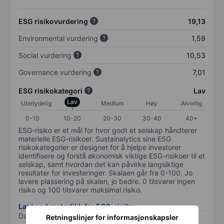
ESG risikovurdering
19,13
Environmental vurdering
1,59
Social vurdering
10,53
Governance vurdering
7,01
ESG risikokategori
Lav
Lav
Ubetydelig
Medium
Høy
Alvorlig
0-10
10-20
20-30
30-40
40+
ESG-risiko er et mål for hvor godt et selskap håndterer
materielle ESG-risikoer. Sustainalytics sine ESG
risikokategorier er designet for å hjelpe investorer
identifisere og forstå økonomisk viktige ESG-risikoer til et
selskap, samt hvordan det kan påvirke langsiktige
resultater for investeringer. Skalaen går fra 0-100. Jo
lavere plassering på skalen, jo bedre. 0 tilsvarer ingen
risiko og 100 tilsvarer maksimal risiko.
Last ned metodikk for ESG-risiko
Data levert av
/
Retningslinjer for informasjonskapsler