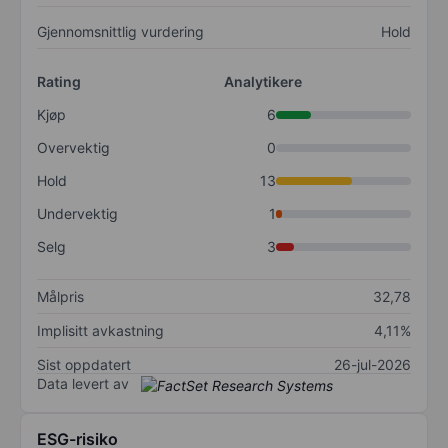
Gjennomsnittlig vurdering
Hold
Rating
Analytikere
Kjøp
6
Overvektig
0
Hold
13
Undervektig
1
Selg
3
Målpris
32,78
Implisitt avkastning
4,11%
Sist oppdatert
26-jul-2026
Data levert av
ESG-risiko