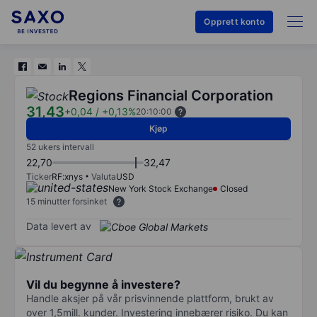
Opprett konto
Regions Financial Corporation
31,43
+0,04
/
+0,13%
20:10:00
Kjøp
52 ukers intervall
22,70
32,47
Ticker
RF:xnys
Valuta
USD
New York Stock Exchange
Closed
15 minutter forsinket
Data levert av
Vil du begynne å investere?
Handle aksjer på vår prisvinnende plattform, brukt av
over 1,5mill. kunder. Investering innebærer risiko. Du kan