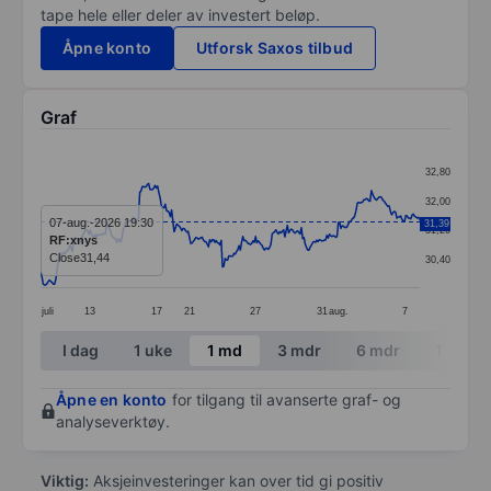
tape hele eller deler av investert beløp.
Åpne konto
Utforsk Saxos tilbud
Graf
Chart
32,80
Line chart with 299 data points.
32,00
The chart has 1 X axis displaying categories.
07-aug.-2026 19:30
31,39
31,20
RF:xnys
The chart has 1 Y axis displaying values. Data ranges
Close
31,44
30,40
juli
13
17
21
27
31
aug.
7
End of interactive chart.
I dag
1 uke
1 md
3 mdr
6 mdr
1 år
Åpne en konto
for tilgang til avanserte graf- og
analyseverktøy.
Viktig:
Aksjeinvesteringer kan over tid gi positiv