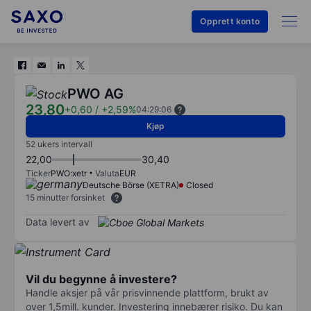
Opprett konto
PWO AG
23,80
+0,60
/
+2,59%
04:29:06
Kjøp
52 ukers intervall
22,00
30,40
Ticker
PWO:xetr
Valuta
EUR
Deutsche Börse (XETRA)
Closed
15 minutter forsinket
Data levert av
Vil du begynne å investere?
Handle aksjer på vår prisvinnende plattform, brukt av
over 1,5mill. kunder. Investering innebærer risiko. Du kan