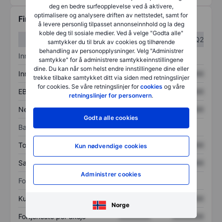
deg en bedre surfeopplevelse ved å aktivere,
optimalisere og analysere driften av nettstedet, samt for
Finansiell informasjon
å levere personlig tilpasset annonseinnhold og la deg
koble deg til sosiale medier. Ved å velge "Godta alle"
Q1
Q2
samtykker du til bruk av cookies og tilhørende
behandling av personopplysninger. Velg "Administrer
Inntektsoversikt
samtykke" for å administrere samtykkeinnstillingene
dine. Du kan når som helst endre innstillingene dine eller
Inntekter
XXXXXXX
XXXXXXX
trekke tilbake samtykket ditt via siden med retningslinjer
for cookies. Se våre retningslinjer for
cookies
og våre
EBITDA
XXXXXXX
XXXXXXX
retningslinjer for personvern
.
Nettoinntekt
XXXXXXX
XXXXXXX
Godta alle cookies
Balanse
Totale eiendeler
XXXXXXX
XXXXXXX
Kun nødvendige cookies
Samlet gjeld
XXXXXXX
XXXXXXX
Administrer cookies
Forholdstall
Kurs/salg
XXXXXXX
XXXXXXX
Norge
Fortjeneste per aksje
XXXXXXX
XXXXXXX