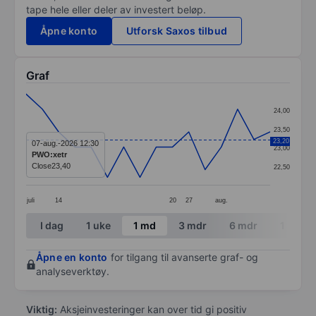
tape hele eller deler av investert beløp.
Åpne konto
Utforsk Saxos tilbud
Graf
Chart
24,00
Line chart with 16 data points.
23,50
The chart has 1 X axis displaying categories.
23,20
07-aug.-2026 12:30
23,00
PWO:xetr
The chart has 1 Y axis displaying values. Data ranges 
Close
23,40
22,50
juli
14
20
27
aug.
End of interactive chart.
I dag
1 uke
1 md
3 mdr
6 mdr
1 år
Åpne en konto
for tilgang til avanserte graf- og
analyseverktøy.
Viktig:
Aksjeinvesteringer kan over tid gi positiv