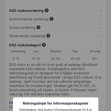
ESG risikovurdering
-
Environmental vurdering
-
Social vurdering
-
Governance vurdering
-
ESG risikokategori
-
Ubetydelig
Lav
Medium
Høy
Alvorlig
0-10
10-20
20-30
30-40
40+
ESG-risiko er et mål for hvor godt et selskap håndterer
materielle ESG-risikoer. Sustainalytics sine ESG
risikokategorier er designet for å hjelpe investorer
identifisere og forstå økonomisk viktige ESG-risikoer til et
selskap, samt hvordan det kan påvirke langsiktige
resultater for investeringer. Skalaen går fra 0-100. Jo
lavere plassering på skalen, jo bedre. 0 tilsvarer ingen
risiko og 100 tilsvarer maksimal risiko.
Last ned metodikk for ESG-risiko
Retningslinjer for informasjonskapsler
Data levert av
/
Nettstedene våre bruker informasjonskapsler for å gi