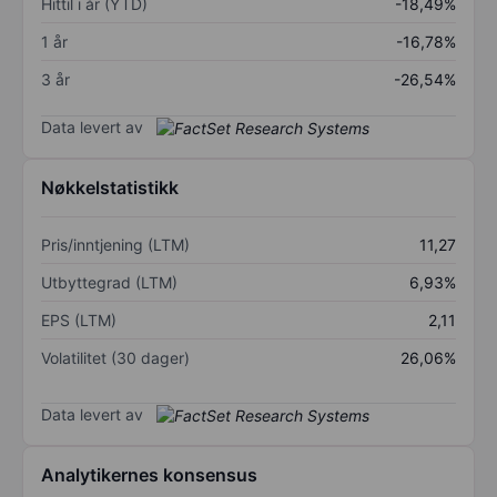
Hittil i år (YTD)
-18,49%
1 år
-16,78%
3 år
-26,54%
Data levert av
Nøkkelstatistikk
Pris/inntjening (LTM)
11,27
Utbyttegrad (LTM)
6,93%
EPS (LTM)
2,11
Volatilitet (30 dager)
26,06%
Data levert av
Analytikernes konsensus