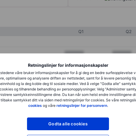
Q1
Q2
XXXXXXX
XXXXXXX
XXXXXXX
XXXXXXX
Retningslinjer for informasjonskapsler
stedene våre bruker informasjonskapsler for å gi deg en bedre surfeopplevelse 
XXXXXXX
XXXXXXX
re, optimalisere og analysere driften av nettstedet, samt for å levere personlig ti
innhold og la deg koble deg til sosiale medier. Ved å velge "Godta alle" samtykke
cookies og tilhørende behandling av personopplysninger. Velg "Administrer samt
istrere samtykkeinnstillingene dine. Du kan når som helst endre innstillingene di
XXXXXXX
XXXXXXX
 tilbake samtykket ditt via siden med retningslinjer for cookies. Se våre retningslin
cookies
og våre
retningslinjer for personvern
.
XXXXXXX
XXXXXXX
Godta alle cookies
XXXXXXX
XXXXXXX