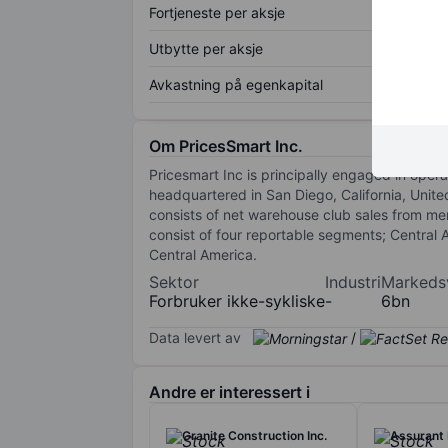
Fortjeneste per aksje
Utbytte per aksje
Avkastning på egenkapital
Om PricesSmart Inc.
Pricesmart Inc is principally engaged in ope
headquartered in San Diego, California, Unit
consists of net warehouse club sales from me
consist of four reportable segments; Central 
Central America.
Sektor
Industri
Markeds
Forbruker ikke-sykliske
-
6bn
Data levert av
/
Andre er interessert i
Granite Construction Inc.
Assurant 