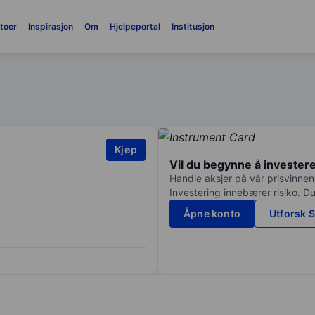
toer
Inspirasjon
Om
Hjelpeportal
Institusjon
Kjøp
Vil du begynne å invester
Handle aksjer på vår prisvinnend
Investering innebærer risiko. Du
Åpne konto
Utforsk S