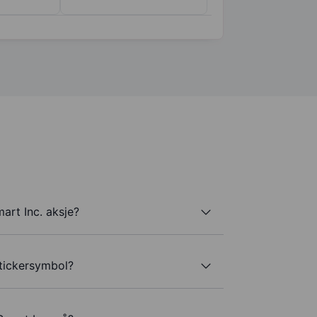
art Inc. aksje?
 tickersymbol?