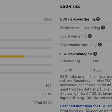
ESG-risiko
Hold
ESG risikovurdering
Environmental vurdering
Social vurdering
Governance vurdering
ESG risikokategori
Ubetydelig
Lav
0-10
10-20
ESG-risiko er et mål for hvor g
risikoer. Sustainalytics sine ESG
investorer identifisere og forstå
165
samt hvordan det kan påvirke lan
Skalaen går fra 0-100. Jo lavere
-16,3%
ingen risiko og 100 tilsvarer mak
17-jul-2026
Last ned metodikk for ESG-ri
Data levert av
/