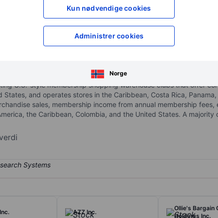
XXXXXXX
XXXXXXX
Kun nødvendige cookies
XXXXXXX
XXXXXXX
Åpne konto
for å få tilgang 
Administrer cookies
XXXXXXX
XXXXXXX
Norge
rating U.S.-style membership shopping warehouse clubs that offer c
ed States, and operates stores in the Caribbean, Costa Rica, Panama
rchandise sales, membership income from annual membership fees, ex
America, the Caribbean, Colombia, and the United States. A majority
verdi
Ollie's Bargain 
Inc.
AZZ Inc.
Holdings Inc.