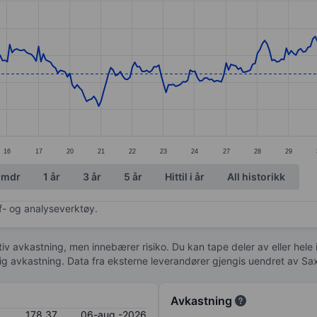
ories.
s. Data ranges from 178.77 to 198.81.
16
17
20
21
22
23
24
27
28
29
 mdr
1 år
3 år
5 år
Hittil i år
All historikk
af- og analyseverktøy.
tiv avkastning, men innebærer risiko. Du kan tape deler av eller hele
idig avkastning. Data fra eksterne leverandører gjengis uendret av Sa
Avkastning
178,37
06-aug.-2026