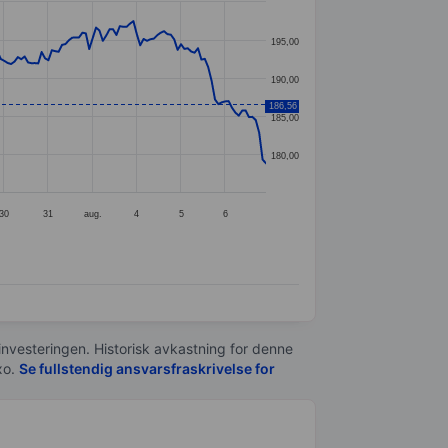
195,00
190,00
186,56
185,00
180,00
30
31
aug.
4
5
6
 investeringen. Historisk avkastning for denne
xo.
Se fullstendig ansvarsfraskrivelse for