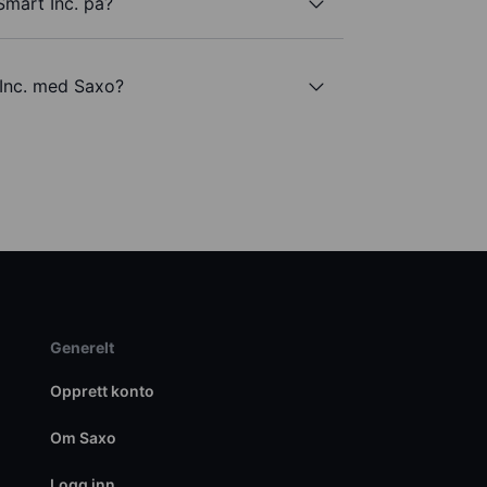
Smart Inc. på?
 Inc. med Saxo?
Generelt
Opprett konto
Om Saxo
Logg inn