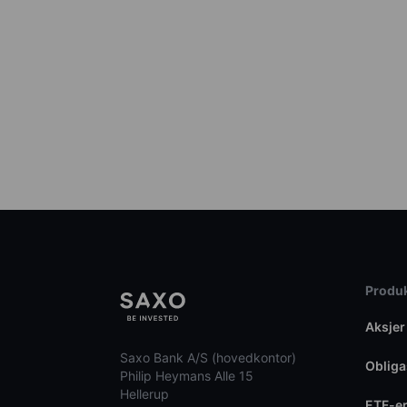
Produk
Aksjer
Saxo Bank A/S (hovedkontor)
Obliga
Philip Heymans Alle 15
Hellerup
ETF-e