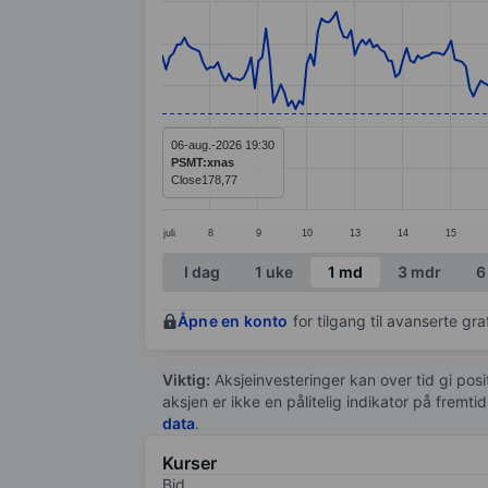
Line chart with 299 data points.
The chart has 1 X axis displaying categ
The chart has 1 Y axis displaying value
06-aug.-2026 19:30
PSMT:xnas
Close
178,77
juli
8
9
10
13
14
15
End of interactive chart.
I dag
1 uke
1 md
3 mdr
6
Åpne en konto
for tilgang til avanserte gr
Viktig:
Aksjeinvesteringer kan over tid gi posi
aksjen er ikke en pålitelig indikator på fremt
data
.
Kurser
Bid