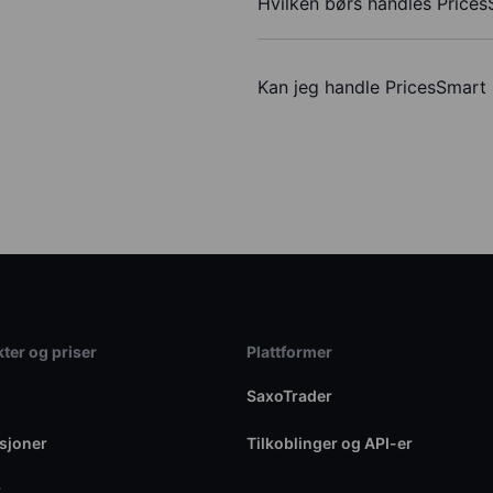
Hvilken børs handles Prices
Kan jeg handle PricesSmart
ter og priser
Plattformer
SaxoTrader
sjoner
Tilkoblinger og API-er
r