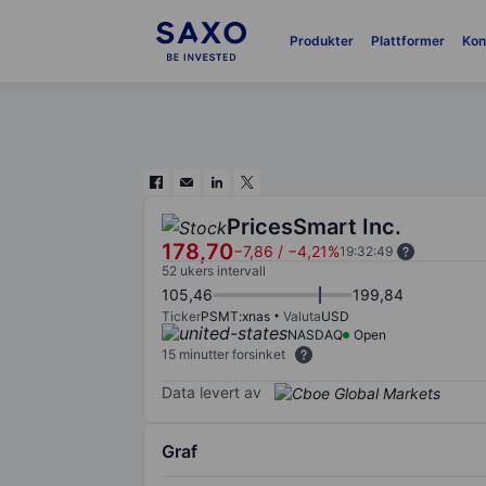
Produkter
Plattformer
Kon
PricesSmart Inc.
178,70
−7,86
/
−4,21%
19:32:49
52 ukers intervall
105,46
199,84
Ticker
PSMT:xnas
Valuta
USD
NASDAQ
Open
15 minutter forsinket
Data levert av
Graf
Chart