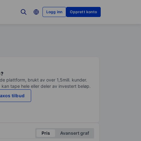
Logg inn
Opprett konto
e?
e plattform, brukt av over 1,5mill. kunder.
 kan tape hele eller deler av investert beløp.
axos tilbud
Pris
Avansert graf