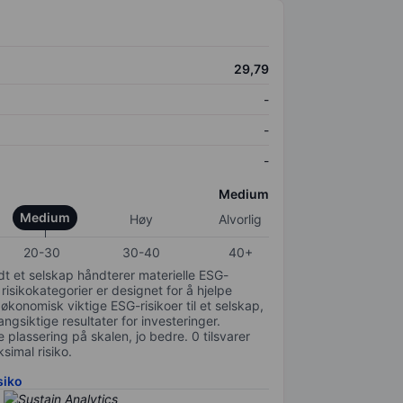
29,79
-
-
-
Medium
Medium
Høy
Alvorlig
20-30
30-40
40+
odt et selskap håndterer materielle ESG-
 risikokategorier er designet for å hjelpe
 økonomisk viktige ESG-risikoer til et selskap,
gsiktige resultater for investeringer.
 plassering på skalen, jo bedre. 0 tilsvarer
simal risiko.
siko