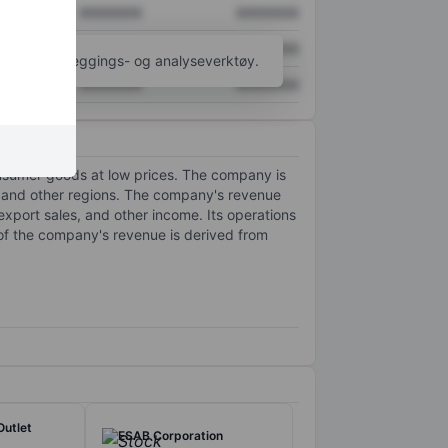
XXXXXXX
XXXXXXX
XXXXXXX
XXXXXXX
til flere kartleggings- og analyseverktøy.
XXXXXXX
XXXXXXX
onsumer goods at low prices. The company is
, and other regions. The company's revenue
port sales, and other income. Its operations
 of the company's revenue is derived from
Outlet
ESAB Corporation