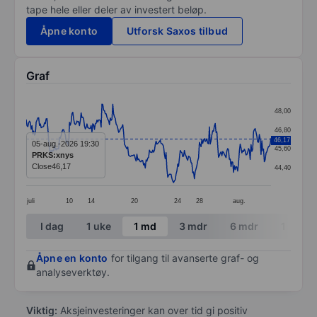
tape hele eller deler av investert beløp.
Åpne konto
Utforsk Saxos tilbud
Graf
Chart
48,00
Line chart with 295 data points.
46,80
46,17
The chart has 1 X axis displaying categories.
05-aug.-2026 19:30
45,60
PRKS:xnys
The chart has 1 Y axis displaying values. Data ranges
Close
46,17
44,40
juli
10
14
20
24
28
aug.
End of interactive chart.
I dag
1 uke
1 md
3 mdr
6 mdr
1 år
Åpne en konto
for tilgang til avanserte graf- og
analyseverktøy.
Viktig:
Aksjeinvesteringer kan over tid gi positiv