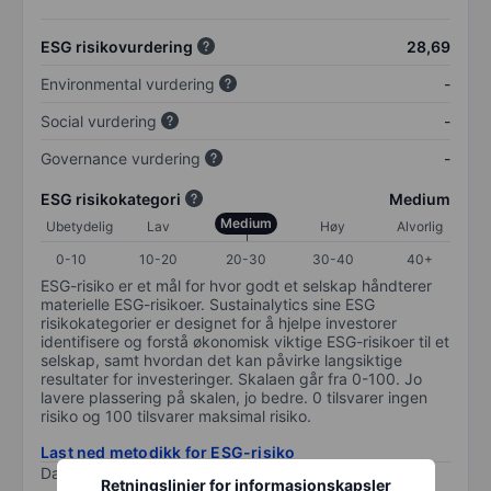
ESG risikovurdering
28,69
Environmental vurdering
-
Social vurdering
-
Governance vurdering
-
ESG risikokategori
Medium
Medium
Ubetydelig
Lav
Høy
Alvorlig
0-10
10-20
20-30
30-40
40+
ESG-risiko er et mål for hvor godt et selskap håndterer
materielle ESG-risikoer. Sustainalytics sine ESG
risikokategorier er designet for å hjelpe investorer
identifisere og forstå økonomisk viktige ESG-risikoer til et
selskap, samt hvordan det kan påvirke langsiktige
resultater for investeringer. Skalaen går fra 0-100. Jo
lavere plassering på skalen, jo bedre. 0 tilsvarer ingen
risiko og 100 tilsvarer maksimal risiko.
Last ned metodikk for ESG-risiko
Data levert av
/
Retningslinjer for informasjonskapsler