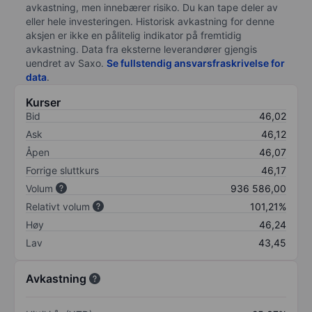
avkastning, men innebærer risiko. Du kan tape deler av
eller hele investeringen. Historisk avkastning for denne
aksjen er ikke en pålitelig indikator på fremtidig
avkastning. Data fra eksterne leverandører gjengis
uendret av Saxo.
Se fullstendig ansvarsfraskrivelse for
data
.
Kurser
Bid
46,02
Ask
46,12
Åpen
46,07
Forrige sluttkurs
46,17
Volum
936 586,00
Relativt volum
101,21%
Høy
46,24
Lav
43,45
Avkastning