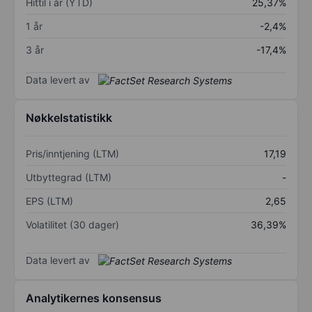
Hittil i år (YTD)
25,37%
1 år
-2,4%
3 år
-17,4%
Data levert av
Nøkkelstatistikk
Pris/inntjening (LTM)
17,19
Utbyttegrad (LTM)
-
EPS (LTM)
2,65
Volatilitet (30 dager)
36,39%
Data levert av
Analytikernes konsensus