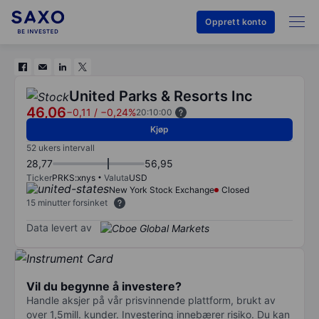
Opprett konto
United Parks & Resorts Inc
46,06
−0,11
/
−0,24%
20:10:00
Kjøp
52 ukers intervall
28,77
56,95
Ticker
PRKS:xnys
Valuta
USD
New York Stock Exchange
Closed
15 minutter forsinket
Data levert av
Vil du begynne å investere?
Handle aksjer på vår prisvinnende plattform, brukt av
over 1,5mill. kunder. Investering innebærer risiko. Du kan