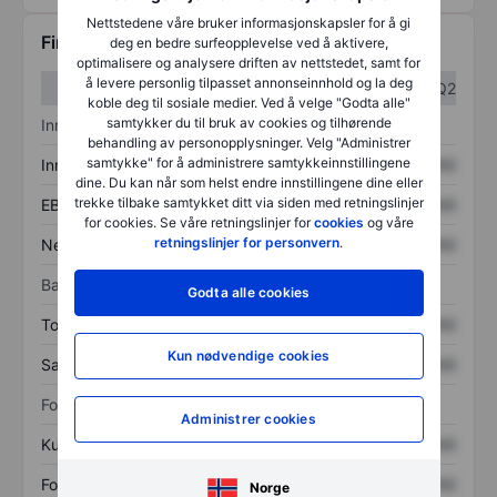
Nettstedene våre bruker informasjonskapsler for å gi
Finansiell informasjon
deg en bedre surfeopplevelse ved å aktivere,
optimalisere og analysere driften av nettstedet, samt for
å levere personlig tilpasset annonseinnhold og la deg
Q1
Q2
koble deg til sosiale medier. Ved å velge "Godta alle"
samtykker du til bruk av cookies og tilhørende
Inntektsoversikt
behandling av personopplysninger. Velg "Administrer
samtykke" for å administrere samtykkeinnstillingene
Inntekter
XXXXXXX
XXXXXXX
dine. Du kan når som helst endre innstillingene dine eller
trekke tilbake samtykket ditt via siden med retningslinjer
EBITDA
XXXXXXX
XXXXXXX
for cookies. Se våre retningslinjer for
cookies
og våre
retningslinjer for personvern
.
Nettoinntekt
XXXXXXX
XXXXXXX
Balanse
Godta alle cookies
Totale eiendeler
XXXXXXX
XXXXXXX
Kun nødvendige cookies
Samlet gjeld
XXXXXXX
XXXXXXX
Forholdstall
Administrer cookies
Kurs/salg
XXXXXXX
XXXXXXX
Fortjeneste per aksje
XXXXXXX
XXXXXXX
Norge