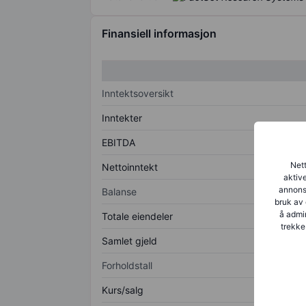
Finansiell informasjon
Inntektsoversikt
Inntekter
EBITDA
Nett
Nettoinntekt
aktive
annonse
Balanse
bruk av 
å admin
Totale eiendeler
trekke
Samlet gjeld
Forholdstall
Kurs/salg