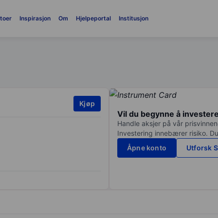
toer
Inspirasjon
Om
Hjelpeportal
Institusjon
Kjøp
Vil du begynne å invester
Handle aksjer på vår prisvinnend
Investering innebærer risiko. Du
Åpne konto
Utforsk S