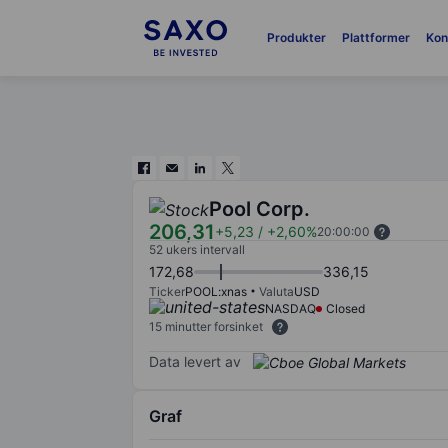
Produkter
Plattformer
Kon
Pool Corp.
206,31
+5,23
/
+2,60%
20:00:00
52 ukers intervall
172,68
336,15
Ticker
POOL:xnas
Valuta
USD
NASDAQ
Closed
15 minutter forsinket
Data levert av
Graf
Chart