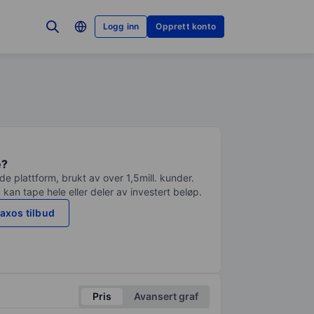
Logg inn
Opprett konto
e?
e plattform, brukt av over 1,5mill. kunder.
 kan tape hele eller deler av investert beløp.
axos tilbud
Pris
Avansert graf