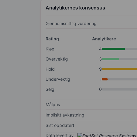
Analytikernes konsensus
Gjennomsnittlig vurdering
Rating
Analytikere
Kjøp
4
Overvektig
3
Hold
9
Undervektig
1
Selg
0
Målpris
Implisitt avkastning
Sist oppdatert
Data levert av