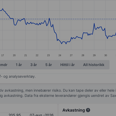
ories.
s. Data ranges from 180.68 to 214.03.
17
20
21
22
23
24
27
28
29
30
 mdr
1 år
3 år
5 år
Hittil i år
All historikk
af- og analyseverktøy.
tiv avkastning, men innebærer risiko. Du kan tape deler av eller hele
idig avkastning. Data fra eksterne leverandører gjengis uendret av Sa
Avkastning
205,95
07-aug.-2026