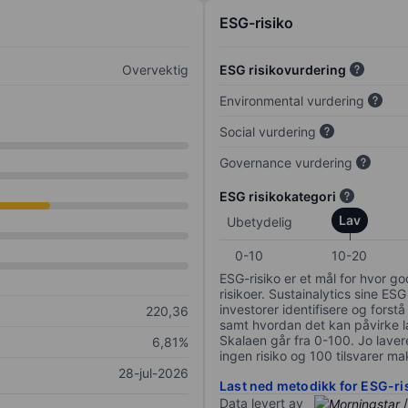
ESG-risiko
Overvektig
ESG risikovurdering
Environmental vurdering
Social vurdering
Governance vurdering
ESG risikokategori
Lav
Ubetydelig
0-10
10-20
ESG-risiko er et mål for hvor g
risikoer. Sustainalytics sine ESG
investorer identifisere og forstå
220,36
samt hvordan det kan påvirke lan
Skalaen går fra 0-100. Jo lavere
6,81%
ingen risiko og 100 tilsvarer mak
28-jul-2026
Last ned metodikk for ESG-ri
Data levert av
/