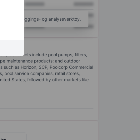
XXXXXXX
XXXXXXX
XXXXXXX
XXXXXXX
til flere kartleggings- og analyseverktøy.
XXXXXXX
XXXXXXX
any's products include pool pumps, filters,
scape maintenance products; and outdoor
rks such as Horizon, SCP, Poolcorp Commercial
 pool service companies, retail stores,
ited States, followed by other markets like
 Inc