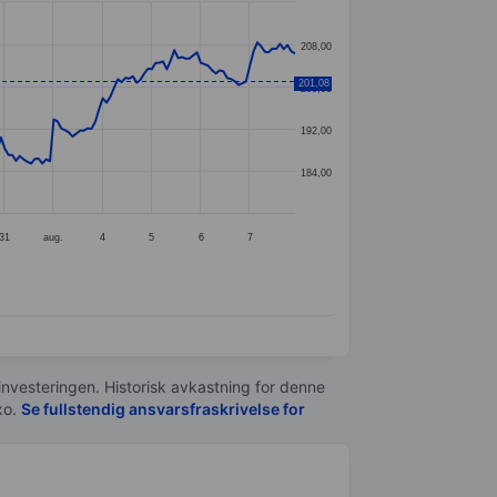
208,00
201,08
200,00
192,00
184,00
31
aug.
4
5
6
7
 investeringen. Historisk avkastning for denne
xo.
Se fullstendig ansvarsfraskrivelse for