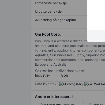
Fortjeneste per aksje
Utbytte per aksje
Avkastning på egenkapital
Om Pool Corp.
Pool Corp is a wholesale distributor of swimm
heaters, and cleaners; pool maintenance produ
lighting, grills, outdoor kitchen components
Aquatics, Sun Wholesale Supply, Superior Poo
commercial pool operators, and landscape con
Europe and Australia.
Sektor
Industri
Markedsverdi
Industri
-
8bn
Data levert av
/
Andre er interessert i
UnitedHealth Group Inc.
Centene 