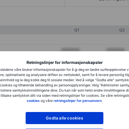
Q1
Q2
XXXXXXX
XXXXXXX
XXXXXXX
XXXXXXX
Retningslinjer for informasjonskapsler
stedene våre bruker informasjonskapsler for å gi deg en bedre surfeopplevelse 
XXXXXXX
XXXXXXX
re, optimalisere og analysere driften av nettstedet, samt for å levere personlig ti
innhold og la deg koble deg til sosiale medier. Ved å velge "Godta alle" samtykke
cookies og tilhørende behandling av personopplysninger. Velg "Administrer samt
istrere samtykkeinnstillingene dine. Du kan når som helst endre innstillingene di
XXXXXXX
XXXXXXX
 tilbake samtykket ditt via siden med retningslinjer for cookies. Se våre retningslin
cookies
og våre
retningslinjer for personvern
.
XXXXXXX
XXXXXXX
Godta alle cookies
XXXXXXX
XXXXXXX