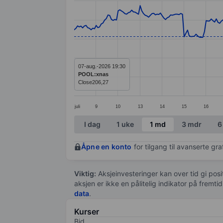
Line chart with 299 data points.
The chart has 1 X axis displaying categ
The chart has 1 Y axis displaying value
07-aug.-2026 19:30
POOL:xnas
Close
206,27
juli
9
10
13
14
15
16
End of interactive chart.
I dag
1 uke
1 md
3 mdr
6
Åpne en konto
for tilgang til avanserte gr
Viktig:
Aksjeinvesteringer kan over tid gi posi
aksjen er ikke en pålitelig indikator på fremt
data
.
Kurser
Bid