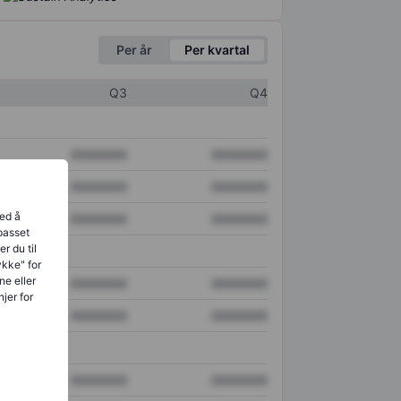
Per år
Per kvartal
Q3
Q4
XXXXXXX
XXXXXXX
XXXXXXX
XXXXXXX
ved å
XXXXXXX
XXXXXXX
lpasset
r du til
ykke" for
ne eller
XXXXXXX
XXXXXXX
jer for
XXXXXXX
XXXXXXX
XXXXXXX
XXXXXXX