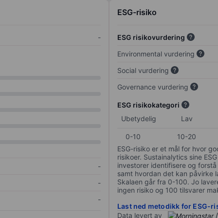
ESG-risiko
-
ESG risikovurdering
Environmental vurdering
Social vurdering
Governance vurdering
ESG risikokategori
Ubetydelig
Lav
0-10
10-20
ESG-risiko er et mål for hvor g
risikoer. Sustainalytics sine ESG
investorer identifisere og forstå
-
samt hvordan det kan påvirke lan
Skalaen går fra 0-100. Jo lavere
-
ingen risiko og 100 tilsvarer mak
-
Last ned metodikk for ESG-ri
Data levert av
/