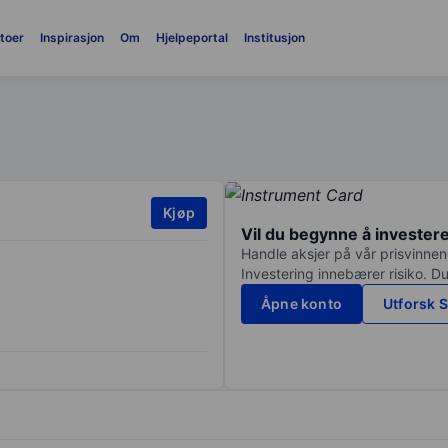
toer
Inspirasjon
Om
Hjelpeportal
Institusjon
Kjøp
Vil du begynne å invester
Handle aksjer på vår prisvinnend
Investering innebærer risiko. Du
Åpne konto
Utforsk S