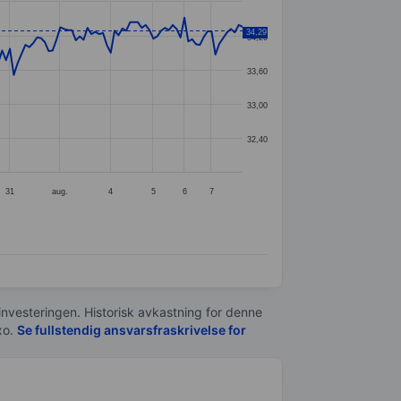
34,29
34,20
33,60
33,00
32,40
31
aug.
4
5
6
7
 investeringen. Historisk avkastning for denne
xo.
Se fullstendig ansvarsfraskrivelse for