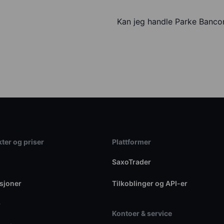
Kan jeg handle Parke Banco
ter og priser
Plattformer
SaxoTrader
sjoner
Tilkoblinger og API-er
r
Kontoer & service