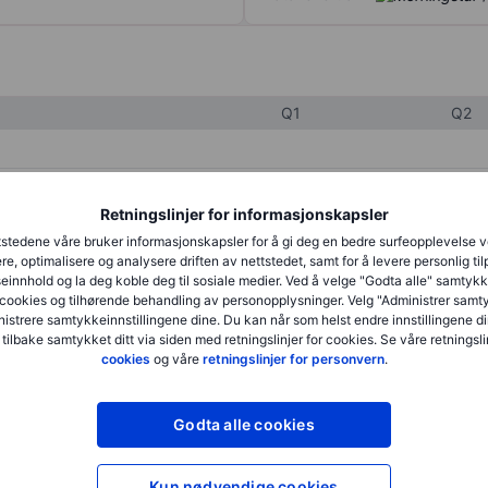
Q1
Q2
XXXXXXX
XXXXXXX
Retningslinjer for informasjonskapsler
XXXXXXX
XXXXXXX
stedene våre bruker informasjonskapsler for å gi deg en bedre surfeopplevelse 
re, optimalisere og analysere driften av nettstedet, samt for å levere personlig ti
XXXXXXX
XXXXXXX
innhold og la deg koble deg til sosiale medier. Ved å velge "Godta alle" samtykke
cookies og tilhørende behandling av personopplysninger. Velg "Administrer samt
istrere samtykkeinnstillingene dine. Du kan når som helst endre innstillingene di
 tilbake samtykket ditt via siden med retningslinjer for cookies. Se våre retningslin
XXXXXXX
XXXXXXX
cookies
og våre
retningslinjer for personvern
.
XXXXXXX
XXXXXXX
Godta alle cookies
XXXXXXX
XXXXXXX
Kun nødvendige cookies