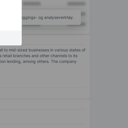
XXXXXXX
XXXXXXX
XXXXXXX
XXXXXXX
til flere kartleggings- og analyseverktøy.
XXXXXXX
XXXXXXX
l to mid-sized businesses in various states of
 retail branches and other channels to its
uction lending, among others. The company