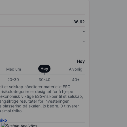
36,62
-
-
-
Høy
Høy
Medium
Alvorlig
20-30
30-40
40+
odt et selskap håndterer materielle ESG-
 risikokategorier er designet for å hjelpe
 økonomisk viktige ESG-risikoer til et selskap,
gsiktige resultater for investeringer.
 plassering på skalen, jo bedre. 0 tilsvarer
simal risiko.
siko