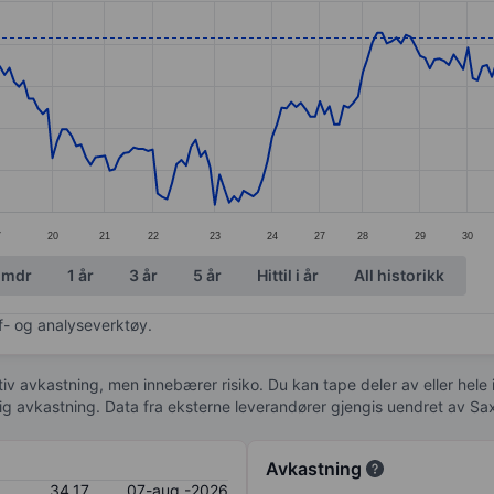
ories.
s. Data ranges from 31.9 to 34.52.
7
20
21
22
23
24
27
28
29
30
 mdr
1 år
3 år
5 år
Hittil i år
All historikk
af- og analyseverktøy.
tiv avkastning, men innebærer risiko. Du kan tape deler av eller hele
idig avkastning. Data fra eksterne leverandører gjengis uendret av Sa
Avkastning
34,17
07-aug.-2026