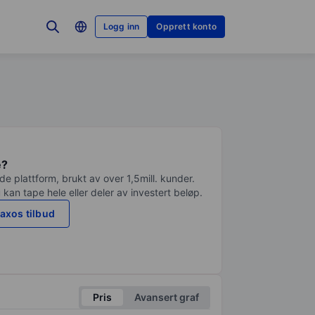
Logg inn
Opprett konto
e?
e plattform, brukt av over 1,5mill. kunder.
 kan tape hele eller deler av investert beløp.
axos tilbud
Pris
Avansert graf