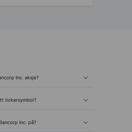
ncorp Inc. aksje?
itt tickersymbol?
Bancorp Inc. på?