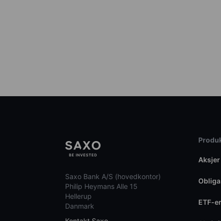
Produk
Aksjer
Saxo Bank A/S (hovedkontor)
Obliga
Philip Heymans Alle 15
Hellerup
ETF-e
Danmark
Kontakt Saxo