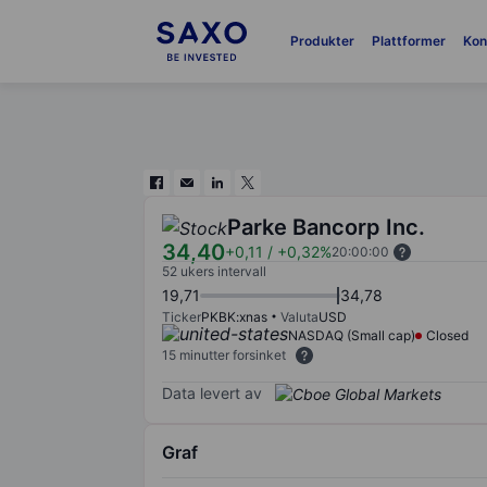
Produkter
Plattformer
Kon
Parke Bancorp Inc.
34,40
+0,11
/
+0,32%
20:00:00
52 ukers intervall
19,71
34,78
Ticker
PKBK:xnas
Valuta
USD
NASDAQ (Small cap)
Closed
15 minutter forsinket
Data levert av
Graf
Chart