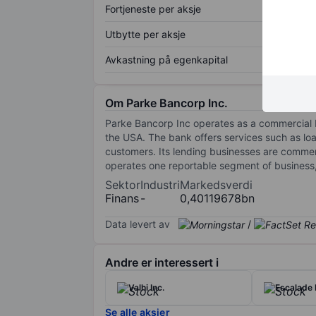
Fortjeneste per aksje
Utbytte per aksje
Avkastning på egenkapital
Om Parke Bancorp Inc.
Parke Bancorp Inc operates as a commercial ba
the USA. The bank offers services such as loan
customers. Its lending businesses are commerc
operates one reportable segment of business
Sektor
Industri
Markedsverdi
Finans
-
0,40119678bn
Data levert av
/
Andre er interessert i
Valhi Inc.
Escalade 
Se alle aksjer