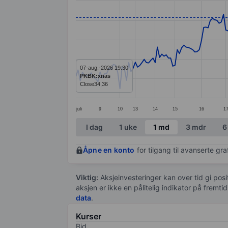
Line chart with 236 data points.
The chart has 1 X axis displaying categ
The chart has 1 Y axis displaying value
07-aug.-2026 19:30
PKBK:xnas
Close
34,36
juli
9
10
13
14
15
16
1
End of interactive chart.
I dag
1 uke
1 md
3 mdr
6
Åpne en konto
for tilgang til avanserte gr
Viktig:
Aksjeinvesteringer kan over tid gi posi
aksjen er ikke en pålitelig indikator på fremt
data
.
Kurser
Bid