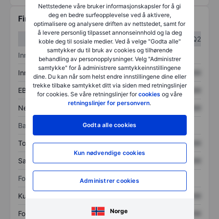
Nettstedene våre bruker informasjonskapsler for å gi
deg en bedre surfeopplevelse ved å aktivere,
Finansiell informasjon
optimalisere og analysere driften av nettstedet, samt for
å levere personlig tilpasset annonseinnhold og la deg
Q1
Q2
koble deg til sosiale medier. Ved å velge "Godta alle"
samtykker du til bruk av cookies og tilhørende
Inntektsoversikt
behandling av personopplysninger. Velg "Administrer
samtykke" for å administrere samtykkeinnstillingene
Inntekter
XXXXXXX
XXXXXXX
dine. Du kan når som helst endre innstillingene dine eller
trekke tilbake samtykket ditt via siden med retningslinjer
EBITDA
XXXXXXX
XXXXXXX
for cookies. Se våre retningslinjer for
cookies
og våre
retningslinjer for personvern
.
Nettoinntekt
XXXXXXX
XXXXXXX
Godta alle cookies
Balanse
Totale eiendeler
XXXXXXX
XXXXXXX
Kun nødvendige cookies
Samlet gjeld
XXXXXXX
XXXXXXX
Forholdstall
Administrer cookies
Kurs/salg
XXXXXXX
XXXXXXX
Norge
Fortjeneste per aksje
XXXXXXX
XXXXXXX