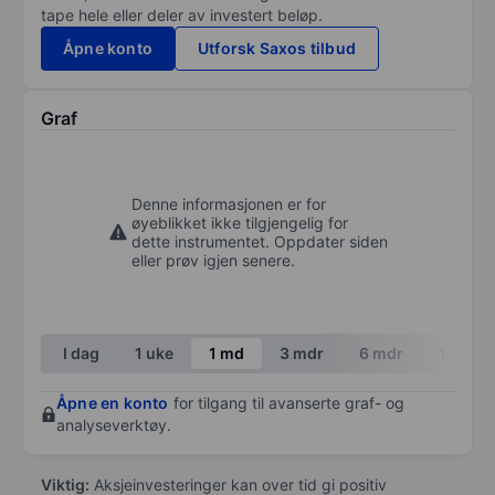
tape hele eller deler av investert beløp.
Åpne konto
Utforsk Saxos tilbud
Graf
Denne informasjonen er for
øyeblikket ikke tilgjengelig for
dette instrumentet. Oppdater siden
eller prøv igjen senere.
I dag
1 uke
1 md
3 mdr
6 mdr
1 år
Åpne en konto
for tilgang til avanserte graf- og
analyseverktøy.
Viktig:
Aksjeinvesteringer kan over tid gi positiv