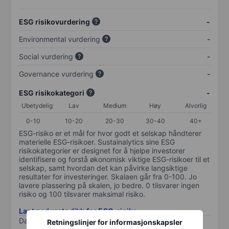
ESG risikovurdering
-
Environmental vurdering
-
Social vurdering
-
Governance vurdering
-
ESG risikokategori
-
Ubetydelig
Lav
Medium
Høy
Alvorlig
0-10
10-20
20-30
30-40
40+
ESG-risiko er et mål for hvor godt et selskap håndterer
materielle ESG-risikoer. Sustainalytics sine ESG
risikokategorier er designet for å hjelpe investorer
identifisere og forstå økonomisk viktige ESG-risikoer til et
selskap, samt hvordan det kan påvirke langsiktige
resultater for investeringer. Skalaen går fra 0-100. Jo
lavere plassering på skalen, jo bedre. 0 tilsvarer ingen
risiko og 100 tilsvarer maksimal risiko.
Last ned metodikk for ESG-risiko
Data levert av
/
Retningslinjer for informasjonskapsler