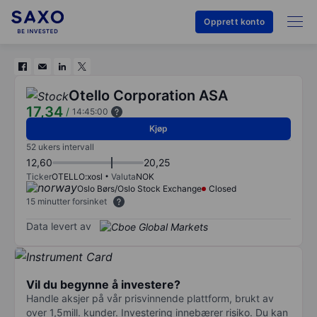
Opprett konto
Otello Corporation ASA
17,34
/
14:45:00
Kjøp
52 ukers intervall
12,60
20,25
Ticker
OTELLO:xosl
Valuta
NOK
Oslo Børs/Oslo Stock Exchange
Closed
15 minutter forsinket
Data levert av
Vil du begynne å investere?
Handle aksjer på vår prisvinnende plattform, brukt av
over 1,5mill. kunder. Investering innebærer risiko. Du kan