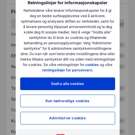
Retningslinjer for informasjonskapsler
Nettstedene våre bruker informasjonskapsler for å gi
Finansiell informasjon
deg en bedre surfeopplevelse ved å aktivere,
optimalisere og analysere driften av nettstedet, samt for
Q1
Q2
å levere personlig tilpasset annonseinnhold og la deg
koble deg til sosiale medier. Ved å velge "Godta alle"
Inntektsoversikt
samtykker du til bruk av cookies og tilhørende
behandling av personopplysninger. Velg "Administrer
Inntekter
XXXXXXX
XXXXXXX
samtykke" for å administrere samtykkeinnstillingene
dine. Du kan når som helst endre innstillingene dine eller
EBITDA
XXXXXXX
XXXXXXX
trekke tilbake samtykket ditt via siden med retningslinjer
for cookies. Se våre retningslinjer for
cookies
og våre
Nettoinntekt
XXXXXXX
XXXXXXX
retningslinjer for personvern
.
Balanse
Godta alle cookies
Totale eiendeler
XXXXXXX
XXXXXXX
Samlet gjeld
XXXXXXX
XXXXXXX
Kun nødvendige cookies
Forholdstall
Administrer cookies
Kurs/salg
XXXXXXX
XXXXXXX
Fortjeneste per aksje
XXXXXXX
XXXXXXX