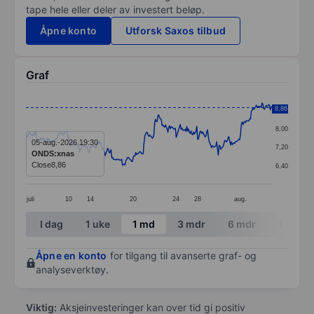
tape hele eller deler av investert beløp.
Åpne konto
Utforsk Saxos tilbud
Graf
Chart
8,86
8,80
Line chart with 299 data points.
8,00
The chart has 1 X axis displaying categories.
05-aug.-2026 19:30
7,20
ONDS:xnas
The chart has 1 Y axis displaying values. Data ranges 
Close
8,86
6,40
juli
10
14
20
24
28
aug.
End of interactive chart.
I dag
1 uke
1 md
3 mdr
6 mdr
1 år
Åpne en konto
for tilgang til avanserte graf- og
analyseverktøy.
Viktig:
Aksjeinvesteringer kan over tid gi positiv