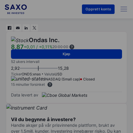
Opprett konto
Ondas Inc.
8,87
+0,01
/
+0,11%
20:00:00
Kjøp
52 ukers intervall
2,92
15,28
Ticker
ONDS:xnas
Valuta
USD
NASDAQ (Small cap)
Closed
15 minutter forsinket
Data levert av
Vil du begynne å investere?
Handle aksjer på vår prisvinnende plattform, brukt av
over 1,5mill. kunder. Investering innebærer risiko. Du kan