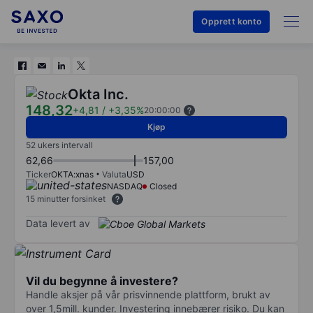
Opprett konto
Okta Inc.
148,32
+4,81
/
+3,35%
20:00:00
Kjøp
52 ukers intervall
62,66
157,00
Ticker
OKTA:xnas
Valuta
USD
NASDAQ
Closed
15 minutter forsinket
Data levert av
Vil du begynne å investere?
Handle aksjer på vår prisvinnende plattform, brukt av
over 1,5mill. kunder. Investering innebærer risiko. Du kan