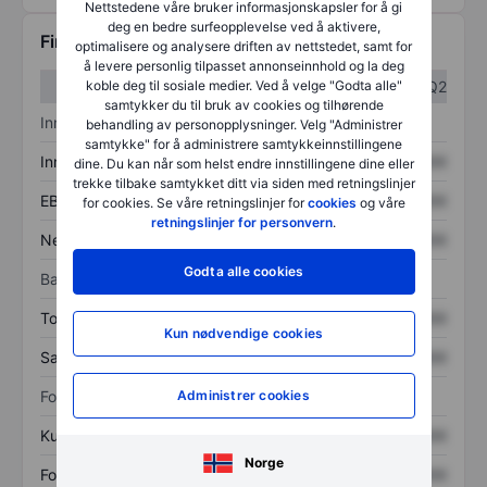
Nettstedene våre bruker informasjonskapsler for å gi
deg en bedre surfeopplevelse ved å aktivere,
Finansiell informasjon
optimalisere og analysere driften av nettstedet, samt for
å levere personlig tilpasset annonseinnhold og la deg
koble deg til sosiale medier. Ved å velge "Godta alle"
Q1
Q2
samtykker du til bruk av cookies og tilhørende
Inntektsoversikt
behandling av personopplysninger. Velg "Administrer
samtykke" for å administrere samtykkeinnstillingene
Inntekter
XXXXXXX
XXXXXXX
dine. Du kan når som helst endre innstillingene dine eller
trekke tilbake samtykket ditt via siden med retningslinjer
EBITDA
XXXXXXX
XXXXXXX
for cookies. Se våre retningslinjer for
cookies
og våre
retningslinjer for personvern
.
Nettoinntekt
XXXXXXX
XXXXXXX
Godta alle cookies
Balanse
Totale eiendeler
XXXXXXX
XXXXXXX
Kun nødvendige cookies
Samlet gjeld
XXXXXXX
XXXXXXX
Administrer cookies
Forholdstall
Kurs/salg
XXXXXXX
XXXXXXX
Norge
Fortjeneste per aksje
XXXXXXX
XXXXXXX