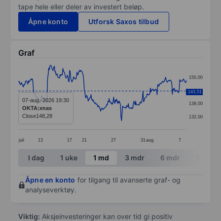
tape hele eller deler av investert beløp.
Åpne konto
Utforsk Saxos tilbud
Graf
Chart
150,00
Line chart with 299 data points.
144,00
143,51
The chart has 1 X axis displaying categories.
07-aug.-2026 19:30
138,00
OKTA:xnas
The chart has 1 Y axis displaying values. Data ranges
Close
148,28
132,00
juli
13
17
21
27
31
aug.
7
End of interactive chart.
I dag
1 uke
1 md
3 mdr
6 mdr
1 år
Åpne en konto
for tilgang til avanserte graf- og
analyseverktøy.
Viktig:
Aksjeinvesteringer kan over tid gi positiv