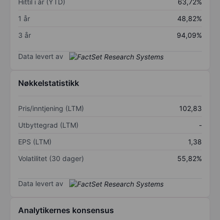
Hittil i år (YTD)
63,72%
1 år
48,82%
3 år
94,09%
Data levert av
Nøkkelstatistikk
Pris/inntjening (LTM)
102,83
Utbyttegrad (LTM)
-
EPS (LTM)
1,38
Volatilitet (30 dager)
55,82%
Data levert av
Analytikernes konsensus