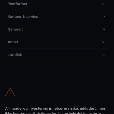
Plattformer
Kontoer & service
Generelt
Annet
Juridisk
All handel og investering innebærer risiko, inkludert, men
ikke begrenset til, risikoen for å tape hele det investerte