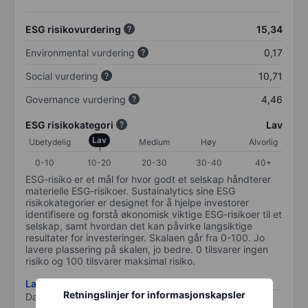
ESG risikovurdering
15,34
Environmental vurdering
0,17
Social vurdering
10,71
Governance vurdering
4,46
ESG risikokategori
Lav
Lav
Ubetydelig
Medium
Høy
Alvorlig
0-10
10-20
20-30
30-40
40+
ESG-risiko er et mål for hvor godt et selskap håndterer
materielle ESG-risikoer. Sustainalytics sine ESG
risikokategorier er designet for å hjelpe investorer
identifisere og forstå økonomisk viktige ESG-risikoer til et
selskap, samt hvordan det kan påvirke langsiktige
resultater for investeringer. Skalaen går fra 0-100. Jo
lavere plassering på skalen, jo bedre. 0 tilsvarer ingen
risiko og 100 tilsvarer maksimal risiko.
Last ned metodikk for ESG-risiko
Retningslinjer for informasjonskapsler
Data levert av
/