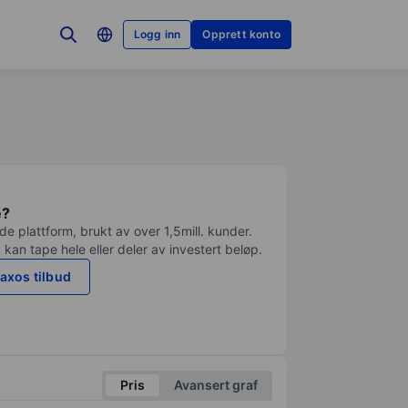
Logg inn
Opprett konto
e?
e plattform, brukt av over 1,5mill. kunder.
 kan tape hele eller deler av investert beløp.
axos tilbud
Pris
Avansert graf