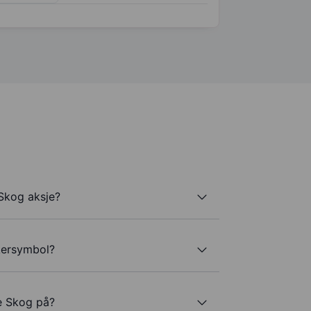
Skog aksje?
kersymbol?
e Skog på?