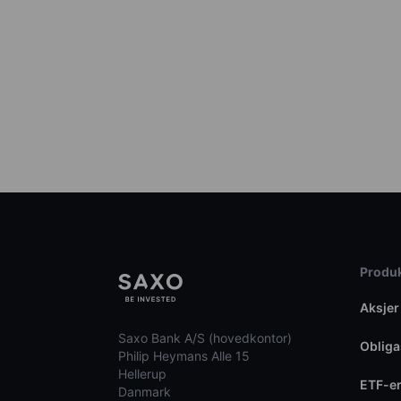
Produk
Aksjer
Saxo Bank A/S (hovedkontor)
Obliga
Philip Heymans Alle 15
Hellerup
ETF-e
Danmark