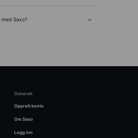
g med Saxo?
Generelt
Opprett konto
Om Saxo
Logg inn