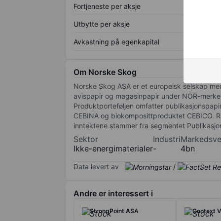
Fortjeneste per aksje
Utbytte per aksje
Avkastning på egenkapital
Om Norske Skog
Norske Skog ASA er et europeisk selskap med
avispapir og magasinpapir under NOR-merkeva
Produktporteføljen omfatter publikasjonspapir
CEBINA og biokomposittproduktet CEBICO. Rap
inntektene stammer fra segmentet Publikasjons
Sektor
Industri
Markedsve
Ikke-energimaterialer
-
4bn
Data levert av
/
Andre er interessert i
StrongPoint ASA
Context V