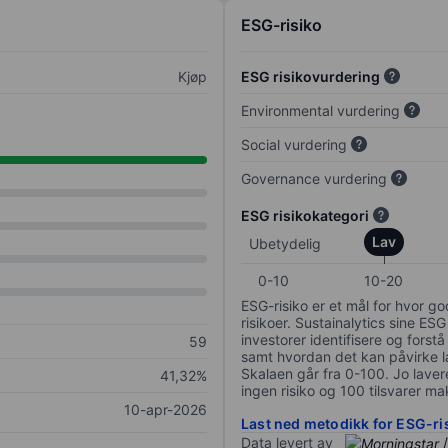
ESG-risiko
Kjøp
ESG risikovurdering
Environmental vurdering
Social vurdering
Governance vurdering
ESG risikokategori
Lav
Ubetydelig
0-10
10-20
ESG-risiko er et mål for hvor g
risikoer. Sustainalytics sine ESG
investorer identifisere og forstå
59
samt hvordan det kan påvirke lan
Skalaen går fra 0-100. Jo lavere
41,32%
ingen risiko og 100 tilsvarer mak
10-apr-2026
Last ned metodikk for ESG-ri
Data levert av
/