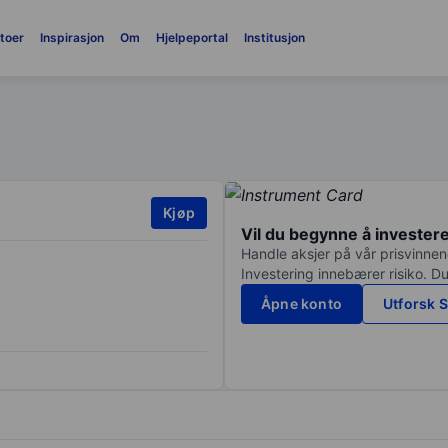
toer
Inspirasjon
Om
Hjelpeportal
Institusjon
Kjøp
Vil du begynne å invester
Handle aksjer på vår prisvinnend
Investering innebærer risiko. Du
Åpne konto
Utforsk S