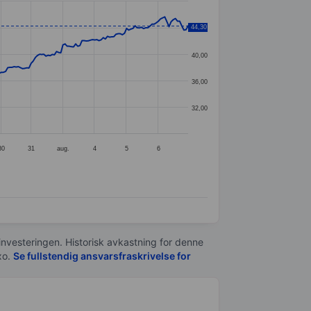
44,30
44,00
40,00
36,00
32,00
30
31
aug.
4
5
6
 investeringen. Historisk avkastning for denne
xo.
Se fullstendig ansvarsfraskrivelse for