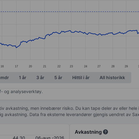
ories.
s. Data ranges from 31.4 to 45.65.
16
17
20
21
22
23
24
27
28
29
 mdr
1 år
3 år
5 år
Hittil i år
All historikk
af- og analyseverktøy.
tiv avkastning, men innebærer risiko. Du kan tape deler av eller hele
idig avkastning. Data fra eksterne leverandører gjengis uendret av Sa
Avkastning
44,30
06-aug.-2026