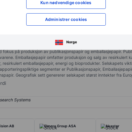
Kun nødvendige cookies
XXXXXXX
XXXXXXX
XXXXXXX
XXXXXXX
Åpne konto
for å få tilgang 
Administrer cookies
XXXXXXX
XXXXXXX
Norge
 fokus på produksjon av publikasjonspapir og emballasjepapir. Publ
rene. Emballasjepapir omfatter produksjon og salg av resirkulert k
, resirkulert emballasjepapir, energi og bioprodukter. Selskapets vik
porteringspliktige segmenter er Publikasjonspapir, Emballasjepapi
papir. Geografisk sett genererer selskapet størst inntekter fra Euro
rdi
ision AB
Elmera Group ASA
Akastor