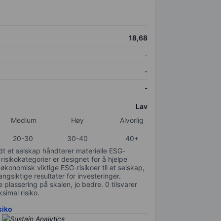
18,68
-
-
-
Lav
Medium
Høy
Alvorlig
20-30
30-40
40+
odt et selskap håndterer materielle ESG-
 risikokategorier er designet for å hjelpe
 økonomisk viktige ESG-risikoer til et selskap,
gsiktige resultater for investeringer.
 plassering på skalen, jo bedre. 0 tilsvarer
simal risiko.
siko