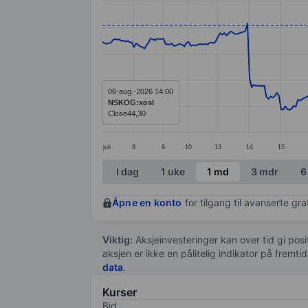
Line chart with 334 data points.
The chart has 1 X axis displaying categ
The chart has 1 Y axis displaying value
06-aug.-2026 14:00
NSKOG:xosl
Close
44,30
juli
8
9
10
13
14
15
End of interactive chart.
I dag
1 uke
1 md
3 mdr
6
Åpne en konto
for tilgang til avanserte gr
Viktig:
Aksjeinvesteringer kan over tid gi posi
aksjen er ikke en pålitelig indikator på fremt
data
.
Kurser
Bid