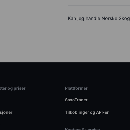
Kan jeg handle Norske Sko
ter og priser
Plattformer
SaxoTrader
sjoner
Tilkoblinger og API-er
r
Kontoer & service