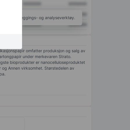
XXXXXXX
XXXXXXX
XXXXXXX
XXXXXXX
til flere kartleggings- og analyseverktøy.
XXXXXXX
XXXXXXX
ikasjonspapir omfatter produksjon og salg av
artongpapir under merkevaren Strato.
tigste bioprodukter er nanocelluloseproduktet
r og Annen virksomhet. Størstedelen av
pa.