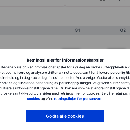
Q1
Q2
XXXXXXX
XXXXXXX
Retningslinjer for informasjonskapsler
XXXXXXX
XXXXXXX
stedene våre bruker informasjonskapsler for å gi deg en bedre surfeopplevelse 
XXXXXXX
XXXXXXX
re, optimalisere og analysere driften av nettstedet, samt for å levere personlig ti
innhold og la deg koble deg til sosiale medier. Ved å velge "Godta alle" samtykke
cookies og tilhørende behandling av personopplysninger. Velg "Administrer samt
istrere samtykkeinnstillingene dine. Du kan når som helst endre innstillingene di
XXXXXXX
XXXXXXX
 tilbake samtykket ditt via siden med retningslinjer for cookies. Se våre retningslin
cookies
og våre
retningslinjer for personvern
.
XXXXXXX
XXXXXXX
Godta alle cookies
XXXXXXX
XXXXXXX