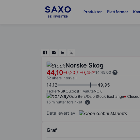
Produkter
Plattformer
Kon
Norske Skog
44,10
−0,20
/
−0,45%
14:45:00
52 ukers intervall
14,12
49,95
Ticker
NSKOG:xosl
Valuta
NOK
Oslo Børs/Oslo Stock Exchange
Closed
15 minutter forsinket
Data levert av
Graf
Chart