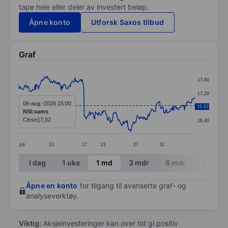
tape hele eller deler av investert beløp.
Åpne konto
Utforsk Saxos tilbud
Graf
Chart
17,60
Line chart with 305 data points.
17,20
The chart has 1 X axis displaying categories.
06-aug.-2026 15:00
16,82
16,80
NSI:xams
The chart has 1 Y axis displaying values. Data ranges 
Close
17,02
16,40
juli
13
17
21
27
31
End of interactive chart.
I dag
1 uke
1 md
3 mdr
6 mdr
1 år
Åpne en konto
for tilgang til avanserte graf- og
analyseverktøy.
Viktig:
Aksjeinvesteringer kan over tid gi positiv