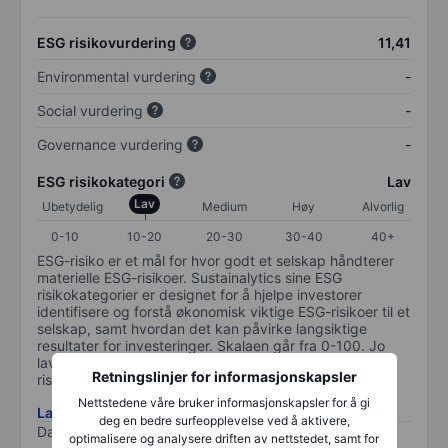
ESG risikovurdering
11,41
Environmental vurdering
-
Social vurdering
-
Governance vurdering
-
ESG risikokategori
Lav
Lav
Ubetydelig
Medium
Høy
Alvorlig
0-10
10-20
20-30
30-40
40+
ESG-risiko er et mål for hvor godt et selskap håndterer
materielle ESG-risikoer. Sustainalytics sine ESG
risikokategorier er designet for å hjelpe investorer
identifisere og forstå økonomisk viktige ESG-risikoer til et
selskap, samt hvordan det kan påvirke langsiktige
resultater for investeringer. Skalaen går fra 0-100. Jo
lavere plassering på skalen, jo bedre. 0 tilsvarer ingen
Retningslinjer for informasjonskapsler
risiko og 100 tilsvarer maksimal risiko.
Nettstedene våre bruker informasjonskapsler for å gi
Last ned metodikk for ESG-risiko
deg en bedre surfeopplevelse ved å aktivere,
Data levert av
/
optimalisere og analysere driften av nettstedet, samt for