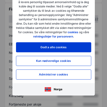
å levere personlig tilpasset annonseinnhold og la deg
koble deg til sosiale medier. Ved å velge "Godta alle"
Finansiell informasjon
samtykker du til bruk av cookies og tilhørende
behandling av personopplysninger. Velg "Administrer
Q1
Q2
samtykke" for å administrere samtykkeinnstillingene
dine. Du kan når som helst endre innstillingene dine eller
Inntektsoversikt
trekke tilbake samtykket ditt via siden med retningslinjer
for cookies. Se våre retningslinjer for
cookies
og våre
Inntekter
XXXXXXX
XXXXXXX
retningslinjer for personvern
.
EBITDA
XXXXXXX
XXXXXXX
Godta alle cookies
Nettoinntekt
XXXXXXX
XXXXXXX
Kun nødvendige cookies
Balanse
Totale eiendeler
XXXXXXX
XXXXXXX
Administrer cookies
Samlet gjeld
XXXXXXX
XXXXXXX
Forholdstall
Norge
Kurs/salg
XXXXXXX
XXXXXXX
Fortjeneste per aksje
XXXXXXX
XXXXXXX