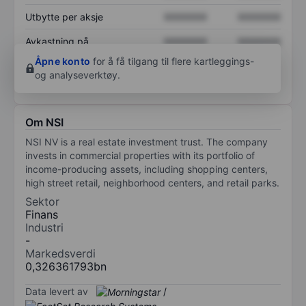
Utbytte per aksje
XXXXXXX
XXXXXXX
Avkastning på
XXXXXXX
XXXXXXX
egenkapital
Åpne konto
for å få tilgang til flere kartleggings-
og analyseverktøy.
Om NSI
NSI NV is a real estate investment trust. The company
invests in commercial properties with its portfolio of
income-producing assets, including shopping centers,
high street retail, neighborhood centers, and retail parks.
Sektor
Finans
Industri
-
Markedsverdi
0,326361793bn
Data levert av
/