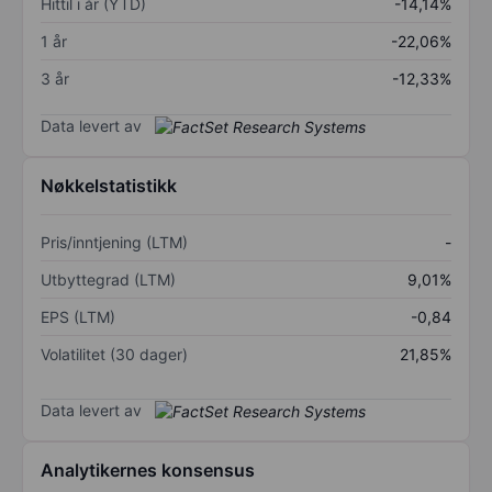
Hittil i år (YTD)
-14,14%
1 år
-22,06%
3 år
-12,33%
Data levert av
Nøkkelstatistikk
Pris/inntjening (LTM)
-
Utbyttegrad (LTM)
9,01%
EPS (LTM)
-0,84
Volatilitet (30 dager)
21,85%
Data levert av
Analytikernes konsensus