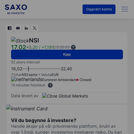
Opprett konto
NSI
17,02
+0,20
/
+1,19%
15:55:00
Kjøp
52 ukers intervall
16,02
22,40
Ticker
NSI:xams
Valuta
EUR
Euronext Amsterdam
Closed
15 minutter forsinket
Data levert av
Vil du begynne å investere?
Handle aksjer på vår prisvinnende plattform, brukt av
over 1,5mill. kunder. Investering innebærer risiko. Du kan