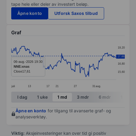
tape hele eller deler av investert beløp.
Åpne konto
Utforsk Saxos tilbud
Graf
Chart
19,20
Line chart with 299 data points.
18,00
17,88
The chart has 1 X axis displaying categories.
06-aug.-2026 19:30
16,80
NNE:xnas
The chart has 1 Y axis displaying values. Data ranges 
Close
17,61
15,60
juli
13
17
21
27
31
aug.
End of interactive chart.
I dag
1 uke
1 md
3 mdr
6 mdr
1 år
Åpne en konto
for tilgang til avanserte graf- og
analyseverktøy.
Viktig:
Aksjeinvesteringer kan over tid gi positiv