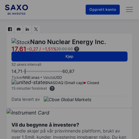
Opprett konto
Nano Nuclear Energy Inc.
17,61
−0,27
/
−1,51%
20:00:00
Kjøp
52 ukers intervall
14,71
60,87
Ticker
NNE:xnas
Valuta
USD
NASDAQ (Small cap)
Closed
15 minutter forsinket
Data levert av
Vil du begynne å investere?
Handle aksjer på vår prisvinnende plattform, brukt av
over 1,5mill. kunder. Investering innebærer risiko. Du kan