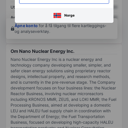
Utbytte per aksje
XXXXXXX
XXXXXXX
Norge
Avkastning på
XXXXXXX
XXXXXXX
egenkapital
Åpne konto
for å få tilgang til flere kartleggings-
og analyseverktøy.
Om Nano Nuclear Energy Inc.
Nano Nuclear Energy Inc is a nuclear energy and
technology company developing smaller, simpler, and
safer clean energy solutions using proprietary reactor
designs, intellectual property, and research methods,
and is currently in the pre-revenue stage. The Company
development focuses on four business lines: the Nuclear
Reactor Business, involving nuclear microreactors
including KRONOS MMR, ZEUS, and LOKI MMR; the Fuel
Processing Business, aimed at developing a domestic
LEU and HALEU fuel supply chain in coordination with
the Department of Energy; the Fuel Transportation
Business, focused on developing high-capacity HALEU
transportation products; and Nuclear Consultation