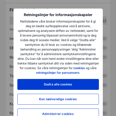
Finansiell informasjon
Retningslinjer for informasjonskapsler
Q1
Q2
Nettstedene våre bruker informasjonskapsler for å gi
deg en bedre surfeopplevelse ved å aktivere,
Inntektsoversikt
optimalisere og analysere driften av nettstedet, samt for
å levere personlig tilpasset annonseinnhold og la deg
Inntekter
XXXXXXX
XXXXXXX
koble deg til sosiale medier. Ved å velge "Godta alle"
samtykker du til bruk av cookies og tilhørende
EBITDA
XXXXXXX
XXXXXXX
behandling av personopplysninger. Velg "Administrer
samtykke" for å administrere samtykkeinnstillingene
Nettoinntekt
XXXXXXX
XXXXXXX
dine. Du kan når som helst endre innstillingene dine eller
trekke tilbake samtykket ditt via siden med retningslinjer
Balanse
for cookies. Se våre retningslinjer for
cookies
og våre
retningslinjer for personvern
.
Totale eiendeler
XXXXXXX
XXXXXXX
Godta alle cookies
Samlet gjeld
XXXXXXX
XXXXXXX
Forholdstall
Kun nødvendige cookies
Kurs/salg
XXXXXXX
XXXXXXX
Fortjeneste per aksje
XXXXXXX
XXXXXXX
Administrer cookies