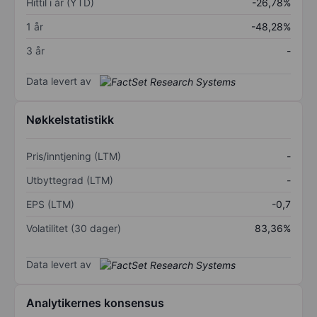
Hittil i år (YTD)
-26,78%
1 år
-48,28%
3 år
-
Data levert av
Nøkkelstatistikk
Pris/inntjening (LTM)
-
Utbyttegrad (LTM)
-
EPS (LTM)
-0,7
Volatilitet (30 dager)
83,36%
Data levert av
Analytikernes konsensus