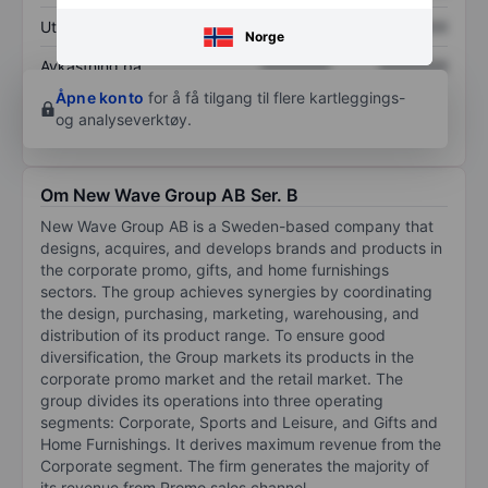
Utbytte per aksje
XXXXXXX
XXXXXXX
Norge
Avkastning på
XXXXXXX
XXXXXXX
egenkapital
Åpne konto
for å få tilgang til flere kartleggings-
og analyseverktøy.
Om New Wave Group AB Ser. B
New Wave Group AB is a Sweden-based company that
designs, acquires, and develops brands and products in
the corporate promo, gifts, and home furnishings
sectors. The group achieves synergies by coordinating
the design, purchasing, marketing, warehousing, and
distribution of its product range. To ensure good
diversification, the Group markets its products in the
corporate promo market and the retail market. The
group divides its operations into three operating
segments: Corporate, Sports and Leisure, and Gifts and
Home Furnishings. It derives maximum revenue from the
Corporate segment. The firm generates the majority of
its revenue from Promo sales channel.