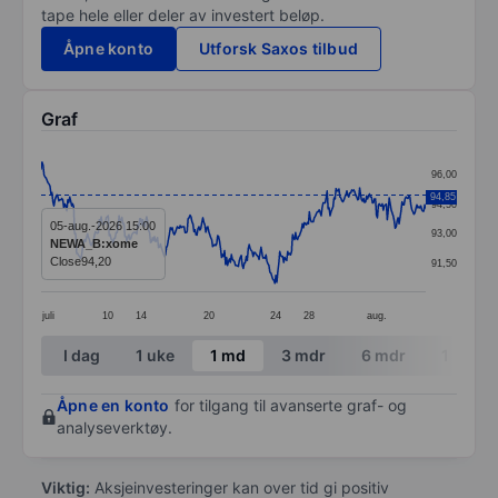
tape hele eller deler av investert beløp.
Åpne konto
Utforsk Saxos tilbud
Graf
Chart
96,00
Line chart with 391 data points.
94,85
94,50
The chart has 1 X axis displaying categories.
05-aug.-2026 15:00
93,00
NEWA_B:xome
The chart has 1 Y axis displaying values. Data ranges 
Close
94,20
91,50
juli
10
14
20
24
28
aug.
End of interactive chart.
I dag
1 uke
1 md
3 mdr
6 mdr
1 år
Åpne en konto
for tilgang til avanserte graf- og
analyseverktøy.
Viktig:
Aksjeinvesteringer kan over tid gi positiv