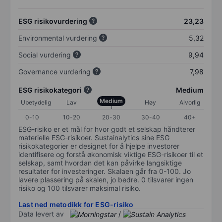
ESG risikovurdering
23,23
Environmental vurdering
5,32
Social vurdering
9,94
Governance vurdering
7,98
ESG risikokategori
Medium
Medium
Ubetydelig
Lav
Høy
Alvorlig
0-10
10-20
20-30
30-40
40+
ESG-risiko er et mål for hvor godt et selskap håndterer
materielle ESG-risikoer. Sustainalytics sine ESG
risikokategorier er designet for å hjelpe investorer
identifisere og forstå økonomisk viktige ESG-risikoer til et
selskap, samt hvordan det kan påvirke langsiktige
resultater for investeringer. Skalaen går fra 0-100. Jo
lavere plassering på skalen, jo bedre. 0 tilsvarer ingen
risiko og 100 tilsvarer maksimal risiko.
Last ned metodikk for ESG-risiko
Data levert av
/