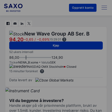
Opprett konto
New Wave Group AB Ser. B
94,20
−0,65
/
−0,69%
15:29:31
Kjøp
52 ukers intervall
86,00
124,90
Ticker
NEWA_B:xome
Valuta
SEK
NASDAQ OMX Stockholm
Closed
15 minutter forsinket
Data levert av
Vil du begynne å investere?
Handle aksjer på vår prisvinnende plattform, brukt av
over 1,5mill. kunder. Investering innebærer risiko. Du kan