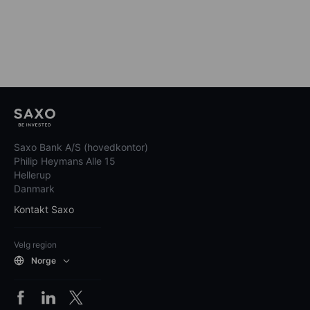
Saxo Bank A/S (hovedkontor)
Philip Heymans Alle 15
Hellerup
Danmark
Kontakt Saxo
Velg region
Norge