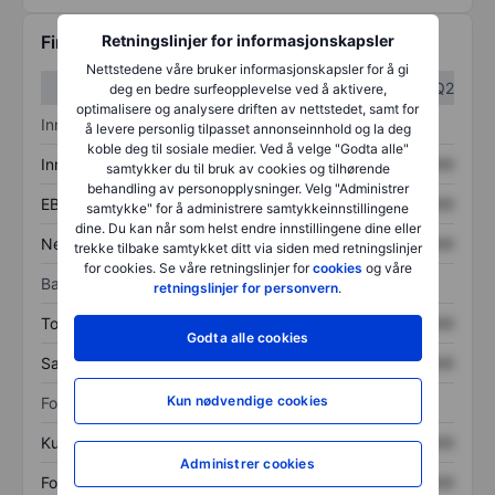
Retningslinjer for informasjonskapsler
Finansiell informasjon
Nettstedene våre bruker informasjonskapsler for å gi
Q1
Q2
deg en bedre surfeopplevelse ved å aktivere,
optimalisere og analysere driften av nettstedet, samt for
Inntektsoversikt
å levere personlig tilpasset annonseinnhold og la deg
koble deg til sosiale medier. Ved å velge "Godta alle"
Inntekter
XXXXXXX
XXXXXXX
samtykker du til bruk av cookies og tilhørende
behandling av personopplysninger. Velg "Administrer
EBITDA
XXXXXXX
XXXXXXX
samtykke" for å administrere samtykkeinnstillingene
dine. Du kan når som helst endre innstillingene dine eller
Nettoinntekt
XXXXXXX
XXXXXXX
trekke tilbake samtykket ditt via siden med retningslinjer
for cookies. Se våre retningslinjer for
cookies
og våre
Balanse
retningslinjer for personvern
.
Totale eiendeler
XXXXXXX
XXXXXXX
Godta alle cookies
Samlet gjeld
XXXXXXX
XXXXXXX
Kun nødvendige cookies
Forholdstall
Kurs/salg
XXXXXXX
XXXXXXX
Administrer cookies
Fortjeneste per aksje
XXXXXXX
XXXXXXX