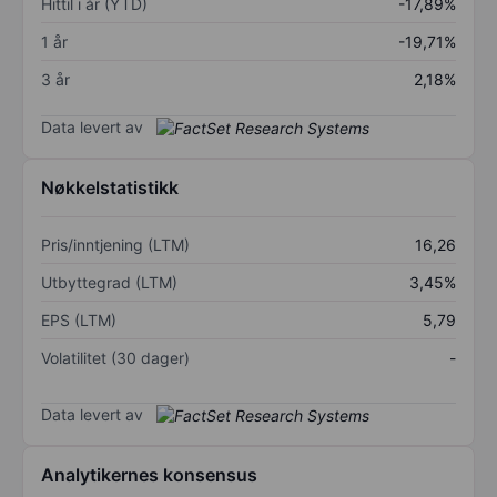
Hittil i år (YTD)
-17,89%
1 år
-19,71%
3 år
2,18%
Data levert av
Nøkkelstatistikk
Pris/inntjening (LTM)
16,26
Utbyttegrad (LTM)
3,45%
EPS (LTM)
5,79
Volatilitet (30 dager)
-
Data levert av
Analytikernes konsensus