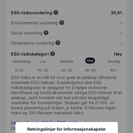
ESG risikovurdering
35,61
Environmental vurdering
-
Social vurdering
-
Governance vurdering
-
ESG risikokategori
Høy
Høy
Ubetydelig
Lav
Medium
Alvorlig
0-10
10-20
20-30
30-40
40+
ESG-risiko er et mål for hvor godt et selskap håndterer
materielle ESG-risikoer. Sustainalytics sine ESG
risikokategorier er designet for å hjelpe investorer
identifisere og forstå økonomisk viktige ESG-risikoer til et
selskap, samt hvordan det kan påvirke langsiktige
resultater for investeringer. Skalaen går fra 0-100. Jo
lavere plassering på skalen, jo bedre. 0 tilsvarer ingen
risiko og 100 tilsvarer maksimal risiko.
Last ned metodikk for ESG-risiko
Data levert av
/
Retningslinjer for informasjonskapsler