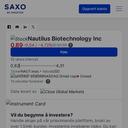
Opprett konto
Nautilus Biotechnology Inc
0,89
−0,04
/
−4,72%
20:00:00
Kjøp
52 ukers intervall
0,62
4,31
Ticker
NAUT:xnas
Valuta
USD
NASDAQ (Small cap)
Closed
15 minutter forsinket
Data levert av
Vil du begynne å investere?
Handle aksjer på vår prisvinnende plattform, brukt av
over 1,5mill. kunder. Investering innebærer risiko. Du kan