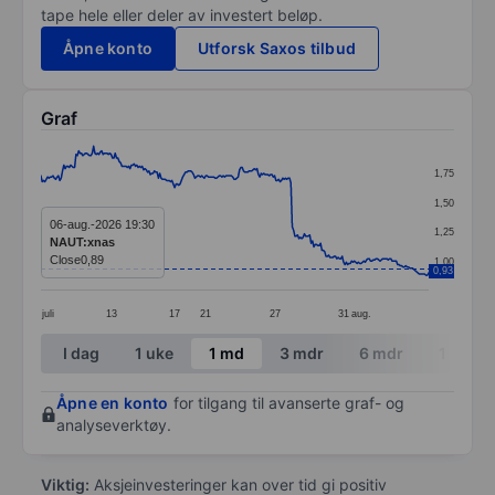
tape hele eller deler av investert beløp.
Åpne konto
Utforsk Saxos tilbud
Graf
Chart
1,75
Line chart with 288 data points.
1,50
The chart has 1 X axis displaying categories.
06-aug.-2026 19:30
1,25
NAUT:xnas
The chart has 1 Y axis displaying values. Data ranges 
Close
0,89
1,00
0,93
juli
13
17
21
27
31
aug.
End of interactive chart.
I dag
1 uke
1 md
3 mdr
6 mdr
1 år
Åpne en konto
for tilgang til avanserte graf- og
analyseverktøy.
Viktig:
Aksjeinvesteringer kan over tid gi positiv