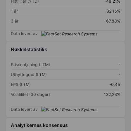
Hittil i år (YTD)
-48,21%
1 år
32,15%
3 år
-67,83%
Data levert av
Nøkkelstatistikk
Pris/inntjening (LTM)
-
Utbyttegrad (LTM)
-
EPS (LTM)
-0,45
Volatilitet (30 dager)
132,23%
Data levert av
Analytikernes konsensus