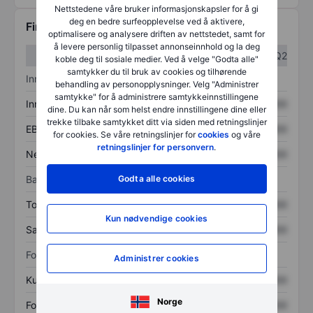
Nettstedene våre bruker informasjonskapsler for å gi
deg en bedre surfeopplevelse ved å aktivere,
Finansiell informasjon
optimalisere og analysere driften av nettstedet, samt for
å levere personlig tilpasset annonseinnhold og la deg
Q1
Q2
koble deg til sosiale medier. Ved å velge "Godta alle"
samtykker du til bruk av cookies og tilhørende
Inntektsoversikt
behandling av personopplysninger. Velg "Administrer
samtykke" for å administrere samtykkeinnstillingene
Inntekter
XXXXXXX
XXXXXXX
dine. Du kan når som helst endre innstillingene dine eller
trekke tilbake samtykket ditt via siden med retningslinjer
EBITDA
XXXXXXX
XXXXXXX
for cookies. Se våre retningslinjer for
cookies
og våre
retningslinjer for personvern
.
Nettoinntekt
XXXXXXX
XXXXXXX
Godta alle cookies
Balanse
Totale eiendeler
XXXXXXX
XXXXXXX
Kun nødvendige cookies
Samlet gjeld
XXXXXXX
XXXXXXX
Forholdstall
Administrer cookies
Kurs/salg
XXXXXXX
XXXXXXX
Norge
Fortjeneste per aksje
XXXXXXX
XXXXXXX