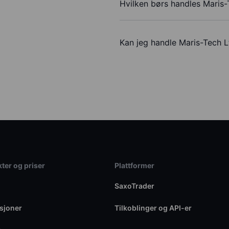
Hvilken børs handles Maris-
Kan jeg handle Maris-Tech 
ter og priser
Plattformer
SaxoTrader
sjoner
Tilkoblinger og API-er