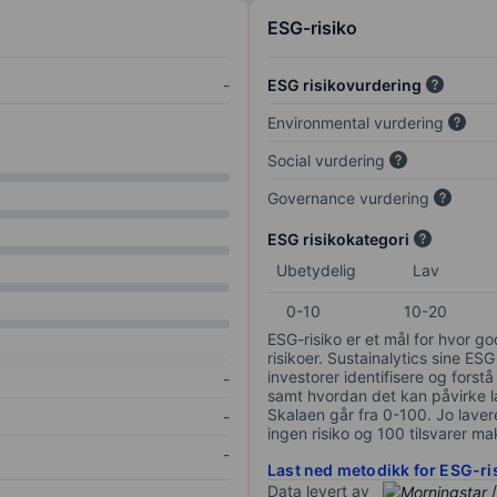
ESG-risiko
-
ESG risikovurdering
Environmental vurdering
Social vurdering
Governance vurdering
ESG risikokategori
Ubetydelig
Lav
0-10
10-20
ESG-risiko er et mål for hvor g
risikoer. Sustainalytics sine ESG
investorer identifisere og forstå
-
samt hvordan det kan påvirke lan
Skalaen går fra 0-100. Jo lavere
-
ingen risiko og 100 tilsvarer mak
-
Last ned metodikk for ESG-ri
Data levert av
/