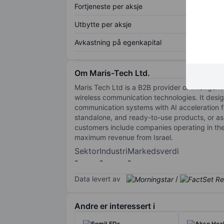
Fortjeneste per aksje
Utbytte per aksje
Avkastning på egenkapital
Om Maris-Tech Ltd.
Maris Tech Ltd is a B2B provider of intelligen
wireless communication technologies. It desig
communication systems with AI acceleration for
standalone, and ready-to-use products, or as
customers include companies operating in the
maximum revenue from Israel.
Sektor
Industri
Markedsverdi
-
-
-
Data levert av
/
Andre er interessert i
SemiLEDs
Akso Heal