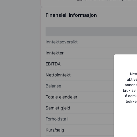
Finansiell informasjon
Inntektsoversikt
Inntekter
EBITDA
Nett
Nettoinntekt
aktive
annonse
Balanse
bruk av 
å admin
Totale eiendeler
trekke
Samlet gjeld
Forholdstall
Kurs/salg