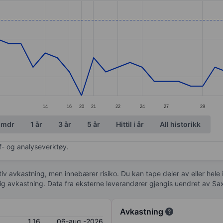
ories.
. Data ranges from 1 to 1.19.
14
16
20
21
22
24
27
29
 mdr
1 år
3 år
5 år
Hittil i år
All historikk
af- og analyseverktøy.
tiv avkastning, men innebærer risiko. Du kan tape deler av eller hele
idig avkastning. Data fra eksterne leverandører gjengis uendret av Sa
Avkastning
1,16
06-aug.-2026