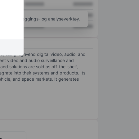
XXXXXXX
XXXXXXX
XXXXXXX
XXXXXXX
til flere kartleggings- og analyseverktøy.
XXXXXXX
XXXXXXX
s, using high-end digital video, audio, and
gent video and audio surveillance and
nd solutions are sold as off-the-shelf,
rate into their systems and products. Its
ehicle, and space markets. It generates
c