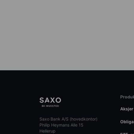
Produk
Aksjer
Saxo Bank A/S (hovedkontor)
Obliga
Philip Heymans Alle 15
Hellerup