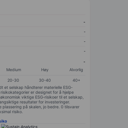
-
-
-
-
-
Medium
Høy
Alvorlig
20-30
30-40
40+
odt et selskap håndterer materielle ESG-
 risikokategorier er designet for å hjelpe
 økonomisk viktige ESG-risikoer til et selskap,
gsiktige resultater for investeringer.
 plassering på skalen, jo bedre. 0 tilsvarer
simal risiko.
siko