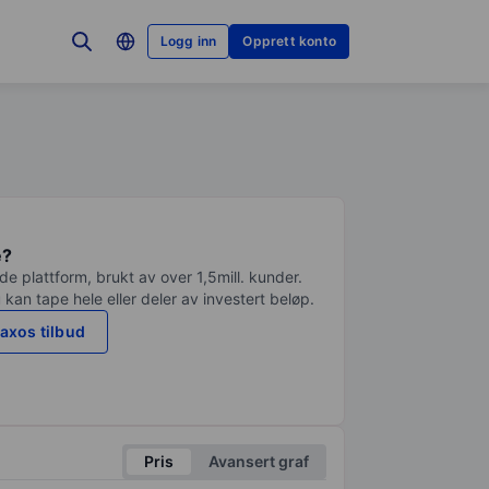
Logg inn
Opprett konto
e?
e plattform, brukt av over 1,5mill. kunder.
 kan tape hele eller deler av investert beløp.
axos tilbud
Pris
Avansert graf