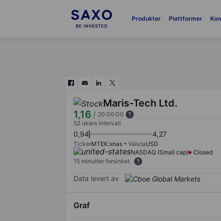
Produkter
Plattformer
Kon
Maris-Tech Ltd.
1,16
/
20:00:00
52 ukers intervall
0,94
4,27
Ticker
MTEK:xnas
Valuta
USD
NASDAQ (Small cap)
Closed
15 minutter forsinket
Data levert av
Graf
Chart