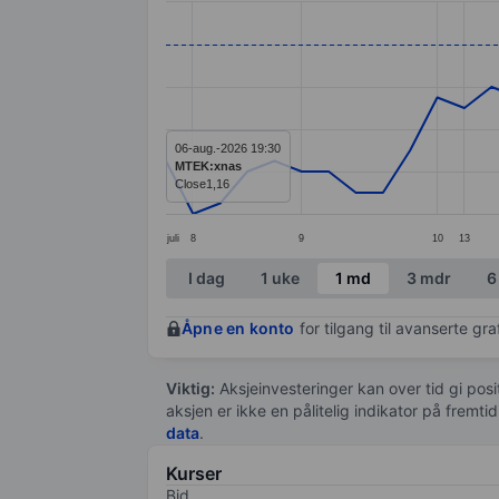
Line chart with 43 data points.
The chart has 1 X axis displaying categ
The chart has 1 Y axis displaying values
06-aug.-2026 19:30
MTEK:xnas
Close
1,16
juli
8
9
10
13
End of interactive chart.
I dag
1 uke
1 md
3 mdr
6
Åpne en konto
for tilgang til avanserte gr
Viktig:
Aksjeinvesteringer kan over tid gi posi
aksjen er ikke en pålitelig indikator på fremt
data
.
Kurser
Bid