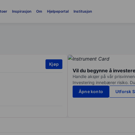
toer
Inspirasjon
Om
Hjelpeportal
Institusjon
Kjøp
Vil du begynne å invester
Handle aksjer på vår prisvinnend
Investering innebærer risiko. Du
Åpne konto
Utforsk S