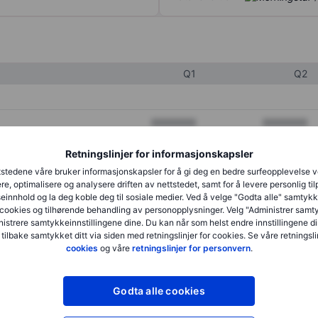
Q1
Q2
XXXXXXX
XXXXXXX
XXXXXXX
XXXXXXX
Retningslinjer for informasjonskapsler
stedene våre bruker informasjonskapsler for å gi deg en bedre surfeopplevelse 
XXXXXXX
XXXXXXX
re, optimalisere og analysere driften av nettstedet, samt for å levere personlig ti
innhold og la deg koble deg til sosiale medier. Ved å velge "Godta alle" samtykke
cookies og tilhørende behandling av personopplysninger. Velg "Administrer samt
istrere samtykkeinnstillingene dine. Du kan når som helst endre innstillingene di
XXXXXXX
XXXXXXX
 tilbake samtykket ditt via siden med retningslinjer for cookies. Se våre retningslin
cookies
og våre
retningslinjer for personvern
.
XXXXXXX
XXXXXXX
Godta alle cookies
XXXXXXX
XXXXXXX