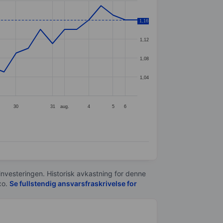
1,16
1,16
1,12
1,08
1,04
30
31
aug.
4
5
6
 investeringen. Historisk avkastning for denne
xo.
Se fullstendig ansvarsfraskrivelse for