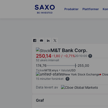
Produkter
Plattformer
Kon
M&T Bank Corp.
250,14
−1,80
/
−0,71%
20:10:00
52 ukers intervall
174,76
255,00
Ticker
MTB:xnys
Valuta
USD
New York Stock Exchange
Clo
15 minutter forsinket
Data levert av
Graf
Chart