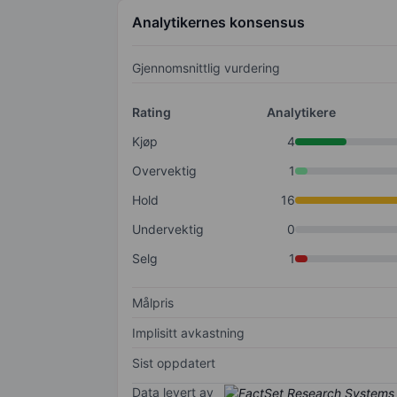
Analytikernes konsensus
Gjennomsnittlig vurdering
Rating
Analytikere
Kjøp
4
Overvektig
1
Hold
16
Undervektig
0
Selg
1
Målpris
Implisitt avkastning
Sist oppdatert
Data levert av