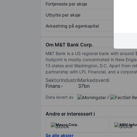
Fortjeneste per aksje
Utbytte per aksje
Avkastning på egenkapital
Om M&T Bank Corp.
M&T Bank is a US regional bank with around $2
footprint is mostly concentrated in New Eng
13 states and Washington, D.C. Apart from r
partnership with LPL Financial, and a corporat
Sektor
Industri
Markedsverdi
Finans
-
37bn
Data levert av
/
Andre er interessert i
Masco Corp.
ABM Indus
Se alle aksjer