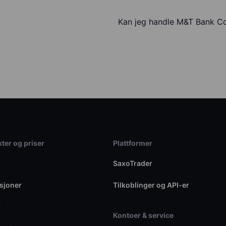
Kan jeg handle M&T Bank C
ter og priser
Plattformer
SaxoTrader
sjoner
Tilkoblinger og API-er
r
Kontoer & service