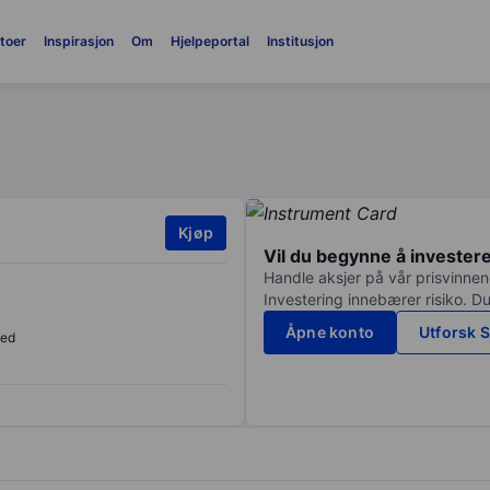
toer
Inspirasjon
Om
Hjelpeportal
Institusjon
Kjøp
Vil du begynne å invester
Handle aksjer på vår prisvinnend
Investering innebærer risiko. Du
Åpne konto
Utforsk S
sed