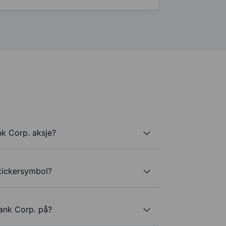
k Corp. aksje?
tickersymbol?
ank Corp. på?