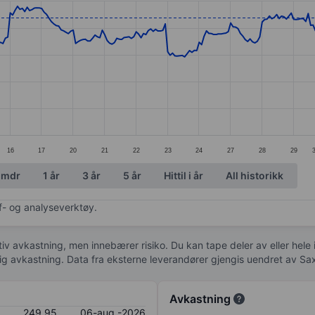
ories.
s. Data ranges from 232.64 to 254.21.
16
17
20
21
22
23
24
27
28
29
 mdr
1 år
3 år
5 år
Hittil i år
All historikk
af- og analyseverktøy.
tiv avkastning, men innebærer risiko. Du kan tape deler av eller hele
idig avkastning. Data fra eksterne leverandører gjengis uendret av Sa
Avkastning
249,95
06-aug.-2026