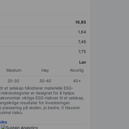
16,85
1,64
7,46
7,75
Lav
Medium
Høy
Alvorlig
20-30
30-40
40+
odt et selskap håndterer materielle ESG-
 risikokategorier er designet for å hjelpe
 økonomisk viktige ESG-risikoer til et selskap,
gsiktige resultater for investeringer.
 plassering på skalen, jo bedre. 0 tilsvarer
simal risiko.
siko