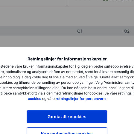
Q1
Q2
XXXXXXX
XXXXXXX
Retningslinjer for informasjonskapsler
XXXXXXX
XXXXXXX
stedene våre bruker informasjonskapsler for å gi deg en bedre surfeopplevelse 
re, optimalisere og analysere driften av nettstedet, samt for å levere personlig ti
XXXXXXX
XXXXXXX
innhold og la deg koble deg til sosiale medier. Ved å velge "Godta alle" samtykke
cookies og tilhørende behandling av personopplysninger. Velg "Administrer samt
istrere samtykkeinnstillingene dine. Du kan når som helst endre innstillingene di
 tilbake samtykket ditt via siden med retningslinjer for cookies. Se våre retningslin
XXXXXXX
XXXXXXX
cookies
og våre
retningslinjer for personvern
.
XXXXXXX
XXXXXXX
Godta alle cookies
XXXXXXX
XXXXXXX
Kun nødvendige cookies