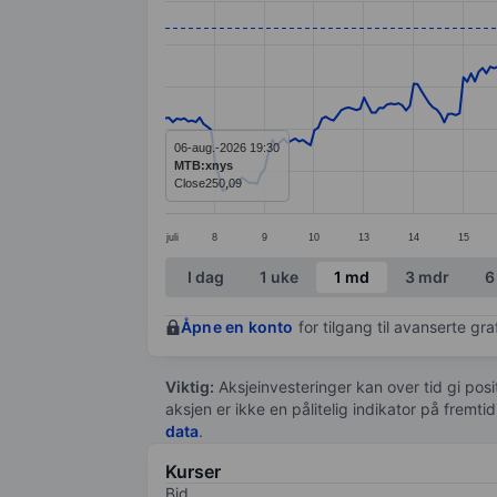
Line chart with 295 data points.
The chart has 1 X axis displaying categ
The chart has 1 Y axis displaying value
06-aug.-2026 19:30
MTB:xnys
Close
250,09
juli
8
9
10
13
14
15
End of interactive chart.
I dag
1 uke
1 md
3 mdr
6
Åpne en konto
for tilgang til avanserte gr
Viktig:
Aksjeinvesteringer kan over tid gi posi
aksjen er ikke en pålitelig indikator på fremt
data
.
Kurser
Bid