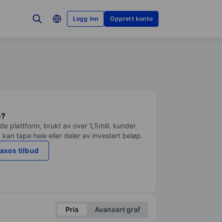
Logg inn
Opprett konto
e?
e plattform, brukt av over 1,5mill. kunder.
 kan tape hele eller deler av investert beløp.
axos tilbud
Pris
Avansert graf