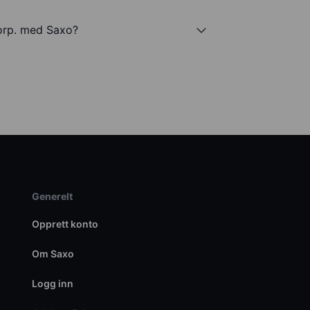
orp. med Saxo?
Generelt
Opprett konto
Om Saxo
Logg inn