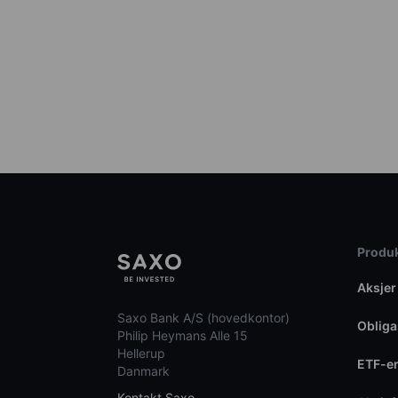
Produk
Aksjer
Saxo Bank A/S (hovedkontor)
Obliga
Philip Heymans Alle 15
Hellerup
ETF-e
Danmark
Kontakt Saxo