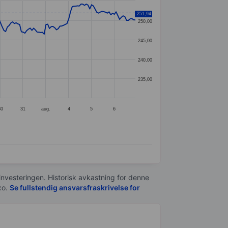
251,94
250,00
245,00
240,00
235,00
30
31
aug.
4
5
6
 investeringen. Historisk avkastning for denne
xo.
Se fullstendig ansvarsfraskrivelse for