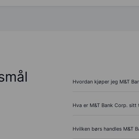
rsmål
Hvordan kjøper jeg M&T Ban
Hva er M&T Bank Corp. sitt 
Hvilken børs handles M&T B