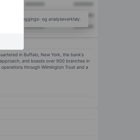
XXXXXXX
XXXXXXX
XXXXXXX
XXXXXXX
til flere kartleggings- og analyseverktøy.
XXXXXXX
XXXXXXX
quartered in Buffalo, New York, the bank’s
 approach, and boasts over 900 branches in
 operations through Wilmington Trust and a