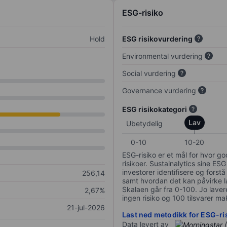
ESG-risiko
Hold
ESG risikovurdering
Environmental vurdering
Social vurdering
Governance vurdering
ESG risikokategori
Lav
Ubetydelig
0-10
10-20
ESG-risiko er et mål for hvor g
risikoer. Sustainalytics sine ESG
investorer identifisere og forstå
256,14
samt hvordan det kan påvirke lan
Skalaen går fra 0-100. Jo lavere
2,67%
ingen risiko og 100 tilsvarer mak
21-jul-2026
Last ned metodikk for ESG-ri
Data levert av
/