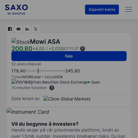
Opprett konto
Mowi ASA
200,80
+4,00
/
+2,03%
07:11:37
Kjøp
52 ukers intervall
179,40
245,80
Ticker
MOWI:xosl
Valuta
NOK
Oslo Børs/Oslo Stock Exchange
Open
15 minutter forsinket
Data levert av
Vil du begynne å investere?
Handle aksjer på vår prisvinnende plattform, brukt av
over 1,5mill. kunder. Investering innebærer risiko. Du kan