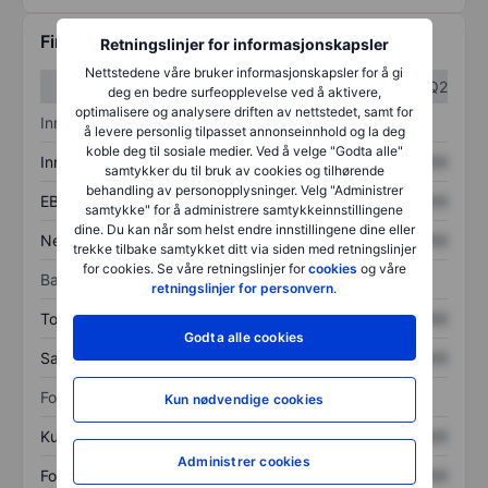
Finansiell informasjon
Retningslinjer for informasjonskapsler
Nettstedene våre bruker informasjonskapsler for å gi
Q1
Q2
deg en bedre surfeopplevelse ved å aktivere,
optimalisere og analysere driften av nettstedet, samt for
Inntektsoversikt
å levere personlig tilpasset annonseinnhold og la deg
koble deg til sosiale medier. Ved å velge "Godta alle"
Inntekter
XXXXXXX
XXXXXXX
samtykker du til bruk av cookies og tilhørende
behandling av personopplysninger. Velg "Administrer
EBITDA
XXXXXXX
XXXXXXX
samtykke" for å administrere samtykkeinnstillingene
dine. Du kan når som helst endre innstillingene dine eller
Nettoinntekt
XXXXXXX
XXXXXXX
trekke tilbake samtykket ditt via siden med retningslinjer
for cookies. Se våre retningslinjer for
cookies
og våre
Balanse
retningslinjer for personvern
.
Totale eiendeler
XXXXXXX
XXXXXXX
Godta alle cookies
Samlet gjeld
XXXXXXX
XXXXXXX
Forholdstall
Kun nødvendige cookies
Kurs/salg
XXXXXXX
XXXXXXX
Administrer cookies
Fortjeneste per aksje
XXXXXXX
XXXXXXX