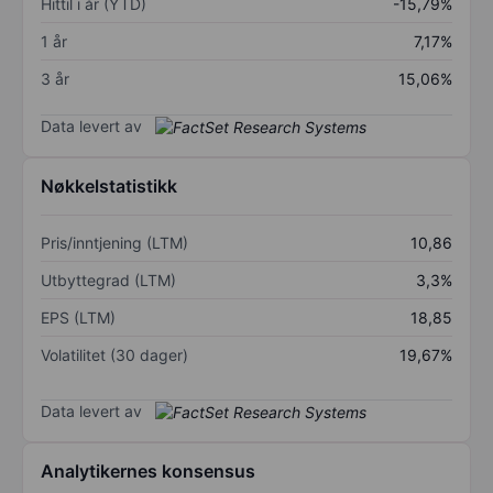
Hittil i år (YTD)
-15,79%
1 år
7,17%
3 år
15,06%
Data levert av
Nøkkelstatistikk
Pris/inntjening (LTM)
10,86
Utbyttegrad (LTM)
3,3%
EPS (LTM)
18,85
Volatilitet (30 dager)
19,67%
Data levert av
Analytikernes konsensus