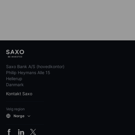
Saxo Bank A/S (hovedkontor)
Philip Heymans Alle 15
Hellerup
Danmark
Kontakt Saxo
Velg region
Norge