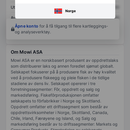
Utbytte per aksje
XXXXXXX
XXXXXXX
Norge
Avkastning på
XXXXXXX
XXXXXXX
egenkapital
Åpne konto
for å få tilgang til flere kartleggings-
og analyseverktøy.
Om Mowi ASA
Mowi ASA er en norskbasert produsent av oppdrettslaks
som distribuerer laks og annen foredlet sjømat globalt.
Selskapet fokuserer på å produsere fisk av høy kvalitet
ved å produsere fiskeegg og pleie fisken i de tidlige
stadiene av dens liv. Selskapet opererer i tre
forretningssegmenter: Fôr, oppdrett og salg og
markedsføring. Fiskefôrproduksjonen omfatter
selskapets to fôrfabrikker i Norge og Skottland.
Oppdrett omfatter ett driftssegment som består av
oppdrettsvirksomheter i Norge, Skottland, Canada,
Chile, Irland, Færøyene og Island, og Salg og
markedsføring består av to driftssegmenter: Markets og
Consumer Products. Størstedelen av selskapets