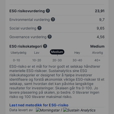
ESG risikovurdering
23,91
Environmental vurdering
9,7
Social vurdering
9,65
Governance vurdering
4,56
ESG risikokategori
Medium
Medium
Ubetydelig
Lav
Høy
Alvorlig
0-10
10-20
20-30
30-40
40+
ESG-risiko er et mål for hvor godt et selskap håndterer
materielle ESG-risikoer. Sustainalytics sine ESG
risikokategorier er designet for å hjelpe investorer
identifisere og forstå økonomisk viktige ESG-risikoer til et
selskap, samt hvordan det kan påvirke langsiktige
resultater for investeringer. Skalaen går fra 0-100. Jo
lavere plassering på skalen, jo bedre. 0 tilsvarer ingen
risiko og 100 tilsvarer maksimal risiko.
Last ned metodikk for ESG-risiko
Data levert av
/