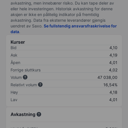
avkastning, men innebærer risiko. Du kan tape deler av
eller hele investeringen. Historisk avkastning for denne
aksjen er ikke en pålitelig indikator på fremtidig
avkastning. Data fra eksterne leverandører gjengis
uendret av Saxo.
Se fullstendig ansvarsfraskrivelse for
data
.
Kurser
Bid
4,10
Ask
4,19
Åpen
4,01
Forrige sluttkurs
4,02
Volum
47 038,00
Relativt volum
16,54%
Høy
4,18
Lav
4,01
Avkastning