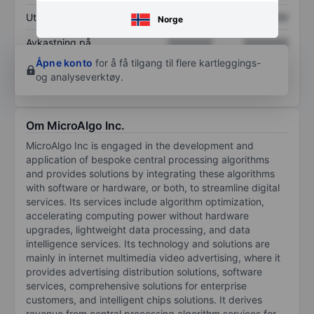
Utbytte per aksje
XXXXXXX
XXXXXXX
Norge
Avkastning på
XXXXXXX
XXXXXXX
egenkapital
Åpne konto
for å få tilgang til flere kartleggings-
og analyseverktøy.
Om MicroAlgo Inc.
MicroAlgo Inc is engaged in the development and
application of bespoke central processing algorithms
and provides solutions by integrating these algorithms
with software or hardware, or both, to streamline digital
services. Its services include algorithm optimization,
accelerating computing power without hardware
upgrades, lightweight data processing, and data
intelligence services. Its technology and solutions are
mainly in internet multimedia video advertising, where it
provides advertising distribution solutions, software
services, comprehensive solutions for enterprise
customers, and intelligent chips solutions. It derives
revenue from central processing algorithm services for