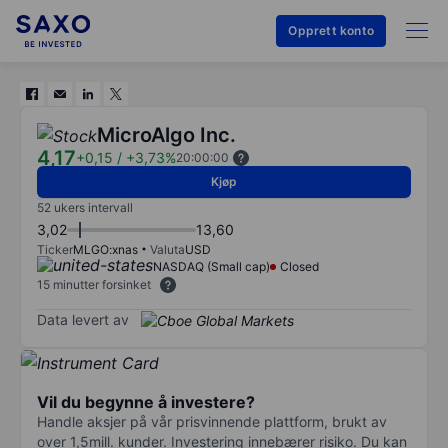
Opprett konto
MicroAlgo Inc.
4,17
+0,15
/
+3,73%
20:00:00
Kjøp
52 ukers intervall
3,02
13,60
Ticker
MLGO:xnas
Valuta
USD
NASDAQ (Small cap)
Closed
15 minutter forsinket
Data levert av
Vil du begynne å investere?
Handle aksjer på vår prisvinnende plattform, brukt av
over 1,5mill. kunder. Investering innebærer risiko. Du kan