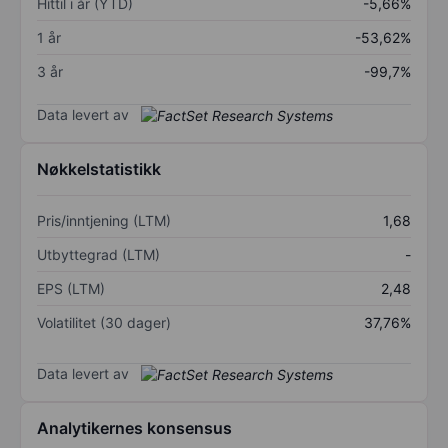
Hittil i år (YTD)
-5,66%
1 år
-53,62%
3 år
-99,7%
Data levert av
Nøkkelstatistikk
Pris/inntjening (LTM)
1,68
Utbyttegrad (LTM)
-
EPS (LTM)
2,48
Volatilitet (30 dager)
37,76%
Data levert av
Analytikernes konsensus