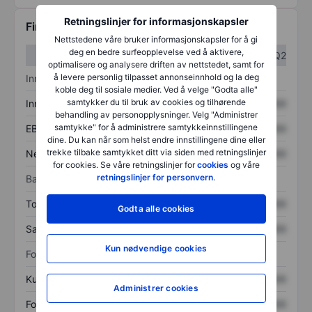
Retningslinjer for informasjonskapsler
Finansiell informasjon
Nettstedene våre bruker informasjonskapsler for å gi
deg en bedre surfeopplevelse ved å aktivere,
Q1
Q2
optimalisere og analysere driften av nettstedet, samt for
å levere personlig tilpasset annonseinnhold og la deg
Inntektsoversikt
koble deg til sosiale medier. Ved å velge "Godta alle"
samtykker du til bruk av cookies og tilhørende
Inntekter
XXXXXXX
XXXXXXX
behandling av personopplysninger. Velg "Administrer
samtykke" for å administrere samtykkeinnstillingene
EBITDA
XXXXXXX
XXXXXXX
dine. Du kan når som helst endre innstillingene dine eller
trekke tilbake samtykket ditt via siden med retningslinjer
Nettoinntekt
XXXXXXX
XXXXXXX
for cookies. Se våre retningslinjer for
cookies
og våre
retningslinjer for personvern
.
Balanse
Totale eiendeler
XXXXXXX
XXXXXXX
Godta alle cookies
Samlet gjeld
XXXXXXX
XXXXXXX
Kun nødvendige cookies
Forholdstall
Kurs/salg
XXXXXXX
XXXXXXX
Administrer cookies
Fortjeneste per aksje
XXXXXXX
XXXXXXX