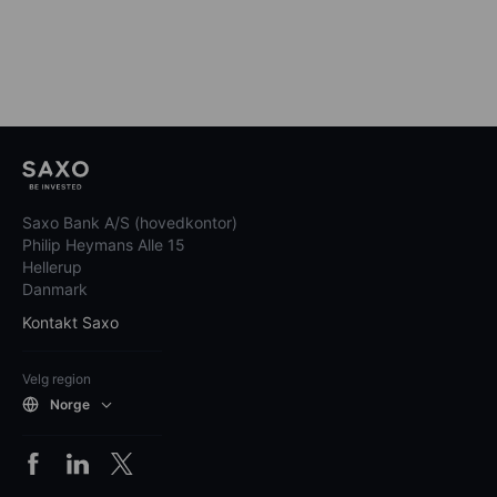
Saxo Bank A/S (hovedkontor)
Philip Heymans Alle 15
Hellerup
Danmark
Kontakt Saxo
Velg region
Norge