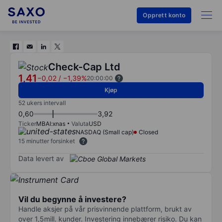
Opprett konto
Check-Cap Ltd
1,41
−0,02
/
−1,39%
20:00:00
Kjøp
52 ukers intervall
0,60
3,92
Ticker
MBAI:xnas
Valuta
USD
NASDAQ (Small cap)
Closed
15 minutter forsinket
Data levert av
Vil du begynne å investere?
Handle aksjer på vår prisvinnende plattform, brukt av
over 1,5mill. kunder. Investering innebærer risiko. Du kan