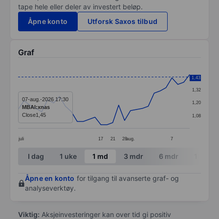
tape hele eller deler av investert beløp.
Åpne konto
Utforsk Saxos tilbud
Graf
Chart
1,44
1,43
Line chart with 30 data points.
1,32
The chart has 1 X axis displaying categories.
07-aug.-2026 17:30
1,20
MBAI:xnas
The chart has 1 Y axis displaying values. Data ranges 
Close
1,45
1,08
juli
17
21
28
aug.
7
End of interactive chart.
I dag
1 uke
1 md
3 mdr
6 mdr
1 år
Åpne en konto
for tilgang til avanserte graf- og
analyseverktøy.
Viktig:
Aksjeinvesteringer kan over tid gi positiv