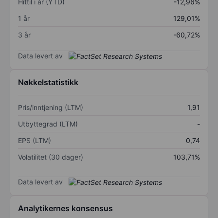
Hittil i år (YTD)
-12,96%
1 år
129,01%
3 år
-60,72%
Data levert av
Nøkkelstatistikk
Pris/inntjening (LTM)
1,91
Utbyttegrad (LTM)
-
EPS (LTM)
0,74
Volatilitet (30 dager)
103,71%
Data levert av
Analytikernes konsensus