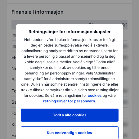
Finansiell informasjon
Q1
Q2
Retningslinjer for informasjonskapsler
Inntektsoversikt
Nettstedene våre bruker informasjonskapsler for å gi
deg en bedre surfeopplevelse ved å aktivere,
Inntekter
XXXXXXX
XXXXXXX
optimalisere og analysere driften av nettstedet, samt for
å levere personlig tilpasset annonseinnhold og la deg
EBITDA
XXXXXXX
XXXXXXX
koble deg til sosiale medier. Ved å velge "Godta alle"
samtykker du til bruk av cookies og tilhørende
Nettoinntekt
XXXXXXX
XXXXXXX
behandling av personopplysninger. Velg "Administrer
samtykke" for å administrere samtykkeinnstillingene
Balanse
dine. Du kan når som helst endre innstillingene dine eller
trekke tilbake samtykket ditt via siden med retningslinjer
Totale eiendeler
XXXXXXX
XXXXXXX
for cookies. Se våre retningslinjer for
cookies
og våre
retningslinjer for personvern
.
Samlet gjeld
XXXXXXX
XXXXXXX
Forholdstall
Godta alle cookies
Kurs/salg
XXXXXXX
XXXXXXX
Kun nødvendige cookies
Fortjeneste per aksje
XXXXXXX
XXXXXXX