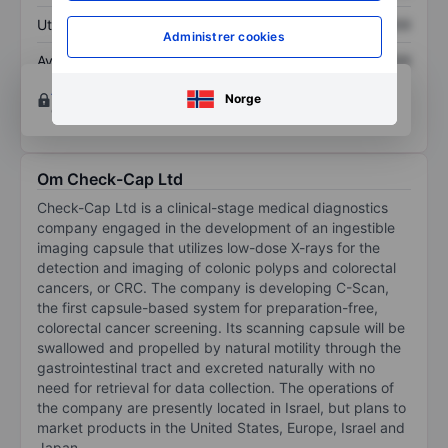
Utbytte per aksje
XXXXXXX
XXXXXXX
Administrer cookies
Avkastning på
XXXXXXX
XXXXXXX
egenkapital
Åpne konto
for å få tilgang til flere kartleggings-
Norge
og analyseverktøy.
Om Check-Cap Ltd
Check-Cap Ltd is a clinical-stage medical diagnostics
company engaged in the development of an ingestible
imaging capsule that utilizes low-dose X-rays for the
detection and imaging of colonic polyps and colorectal
cancers, or CRC. The company is developing C-Scan,
the first capsule-based system for preparation-free,
colorectal cancer screening. Its scanning capsule will be
swallowed and propelled by natural motility through the
gastrointestinal tract and excreted naturally with no
need for retrieval for data collection. The operations of
the company are presently located in Israel, but plans to
market products in the United States, Europe, Israel and
Japan.