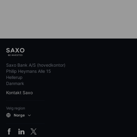
Saxo Bank A/S (hovedkontor)
Philip Heymans Alle 15
Hellerup
Danmark
Kontakt Saxo
Velg region
Norge