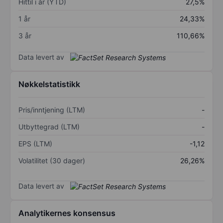
Hittil i år (YTD)
27,5%
1 år
24,33%
3 år
110,66%
Data levert av
Nøkkelstatistikk
Pris/inntjening (LTM)
-
Utbyttegrad (LTM)
-
EPS (LTM)
-1,12
Volatilitet (30 dager)
26,26%
Data levert av
Analytikernes konsensus