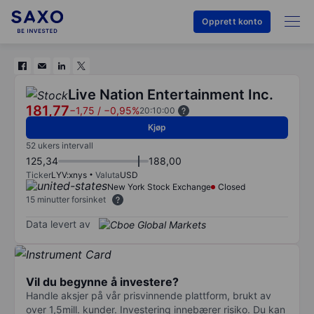
Opprett konto
Live Nation Entertainment Inc.
181,77
−1,75
/
−0,95%
20:10:00
Kjøp
52 ukers intervall
125,34
188,00
Ticker
LYV:xnys
Valuta
USD
New York Stock Exchange
Closed
15 minutter forsinket
Data levert av
Vil du begynne å investere?
Handle aksjer på vår prisvinnende plattform, brukt av
over 1,5mill. kunder. Investering innebærer risiko. Du kan