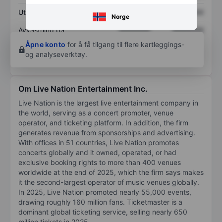
Utbytte per aksje
XXXXXXX
XXXXXXX
Norge
Avkastning på
XXXXXXX
XXXXXXX
egenkapital
Åpne konto
for å få tilgang til flere kartleggings-
og analyseverktøy.
Om Live Nation Entertainment Inc.
Live Nation is the largest live entertainment company in
the world, serving as a concert promoter, venue
operator, and ticketing platform. In addition, the firm
generates revenue from sponsorships and advertising.
With offices in 51 countries, Live Nation promotes
concerts globally and it owned, operated, or had
exclusive booking rights to more than 400 venues
worldwide at the end of 2025, which the firm says makes
it the second-largest operator of music venues globally.
In 2025, Live Nation promoted nearly 55,000 events,
drawing roughly 160 million fans. Ticketmaster is a
dominant global ticketing service, selling nearly 650
million tickets in 2025.