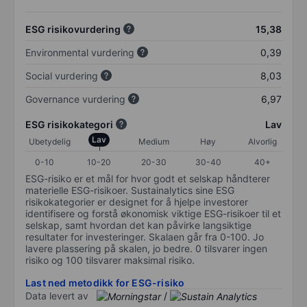
ESG risikovurdering
15,38
Environmental vurdering
0,39
Social vurdering
8,03
Governance vurdering
6,97
ESG risikokategori
Lav
Lav
Ubetydelig
Medium
Høy
Alvorlig
0-10
10-20
20-30
30-40
40+
ESG-risiko er et mål for hvor godt et selskap håndterer
materielle ESG-risikoer. Sustainalytics sine ESG
risikokategorier er designet for å hjelpe investorer
identifisere og forstå økonomisk viktige ESG-risikoer til et
selskap, samt hvordan det kan påvirke langsiktige
resultater for investeringer. Skalaen går fra 0-100. Jo
lavere plassering på skalen, jo bedre. 0 tilsvarer ingen
risiko og 100 tilsvarer maksimal risiko.
Last ned metodikk for ESG-risiko
Data levert av
/