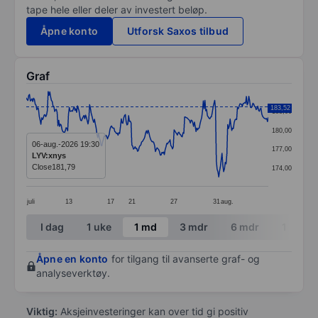
tape hele eller deler av investert beløp.
Åpne konto
Utforsk Saxos tilbud
Graf
Chart
183,52
183,00
Line chart with 299 data points.
180,00
The chart has 1 X axis displaying categories.
06-aug.-2026 19:30
177,00
LYV:xnys
The chart has 1 Y axis displaying values. Data ranges
Close
181,79
174,00
juli
13
17
21
27
31
aug.
End of interactive chart.
I dag
1 uke
1 md
3 mdr
6 mdr
1 år
Åpne en konto
for tilgang til avanserte graf- og
analyseverktøy.
Viktig:
Aksjeinvesteringer kan over tid gi positiv